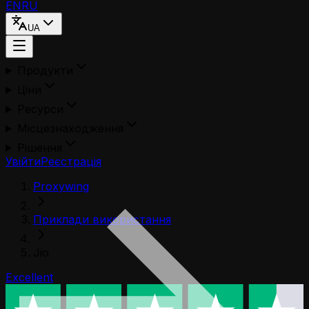
EN
RU
UA
Продукти
Ціни
Ресурси
Місцезнаходження
Рішення
Увійти
Реєстрація
Proxywing
Приклади використання
Jio
Excellent