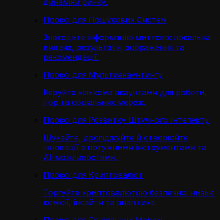
динаміки ринку.
Проксі для Пошукових Систем
Знаходьте інформацію миттєво: локальна
видача, результати, зображення та
рекомендації.
Проксі для Мультиакаунтингу
Керуйте кількома акаунтами для роботи,
ігор та соціальних мереж.
Проксі для Розвитку Штучного Інтелекту
Шукайте, досліджуйте й створюйте
інновації з потужними інструментами та
AI-можливостями.
Проксі для Криптовалют
Торгуйте криптовалютою безпечно: низькі
комісії, інсайти та аналітика.