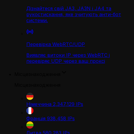
Дізнайтеся свій JA3, JA3N і JA4 та
рукостискання, яке зчитують анти-бот
системи.
Перевірка WebRTC/UDP
Виявляє витоки IP через WebRTC і
перевіряє UDP через ваш проксі
Місцезнаходження
Місцезнаходження
Німеччина
2,347,129
IPs
Франція
938,458
IPs
Литва
580,283
IPs