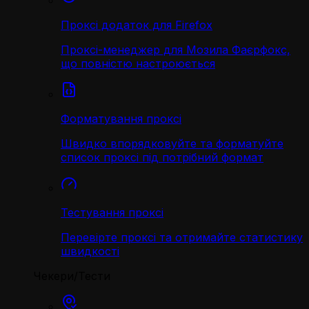
Проксі додаток для Firefox
Проксі-менеджер для Мозила Фаєрфокс,
що повністю настроюється
Форматування проксі
Швидко впорядковуйте та форматуйте
список проксі під потрібний формат
Тестування проксі
Перевірте проксі та отримайте статистику
швидкості
Чекери/Тести