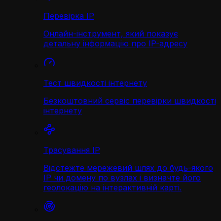
Перевірка IP
Онлайн-інструмент, який показує
детальну інформацію про IP-адресу
Тест швидкості інтернету
Безкоштовний сервіс перевірки швидкості
інтернету
Трасування IP
Відстежте мережевий шлях до будь-якого
IP чи домену по вузлах і визначте його
геолокацію на інтерактивній карті.