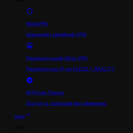
Інше
WingVPN
Швидкий і надійний VPN
Резидентський Wing VPN
Резидентські IP на VLESS + REALITY
MTProto Проксі
Доступ в телеграм без обмежень
Ціни
Ціни