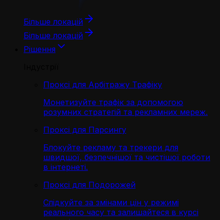
Більше локацій
Більше локацій
Рішення
Індустрії
Проксі для Арбітражу Трафіку
Монетизуйте трафік за допомогою
розумних стратегій та рекламних мереж.
Проксі для Парсингу
Блокуйте рекламу та трекери для
швидшої, безпечнішої та чистішої роботи
в інтернеті.
Проксі для Подорожей
Слідкуйте за змінами цін у режимі
реального часу та залишайтеся в курсі