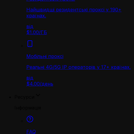
Найшвидші резидентські проксі у 190+
країнах.
від
$1.00
/
ГБ
Мобільні проксі
Реальні 4G/5G IP операторів у 17+ країнах.
від
$4.00
/
день
Ресурси
Інформація
FAQ