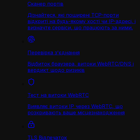
Сканер портів
Дізнайтеся, які поширені TCP-порти
відкриті на будь-якому хості чи IP-адресі, і
визначте сервіси, що працюють за ними.
Перевірка з'єднання
Відбиток браузера, витоки WebRTC/DNS і
вердикт щодо ризиків
Тест на витоки WebRTC
Виявляє витоки IP через WebRTC, що
розкривають ваше місцезнаходження
TLS Відпечаток