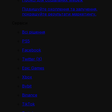
Проксі для Соціальних Мереж
Підвищуйте охоплення та залучення,
покращуйте результати маркетингу.
Сервіси
Всі рішення
PS5
Facebook
Twitter (X)
Epic Games
Xbox
Bybit
Binance
TikTok