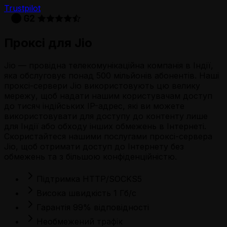
Trustpilot
Проксі для Jio
Jio — провідна телекомунікаційна компанія в Індії,
яка обслуговує понад 500 мільйонів абонентів. Наші
проксі-сервери Jio використовують цю велику
мережу, щоб надати нашим користувачам доступ
до тисяч індійських IP-адрес, які ви можете
використовувати для доступу до контенту лише
для Індії або обходу інших обмежень в Інтернеті.
Скористайтеся нашими послугами проксі-сервера
Jio, щоб отримати доступ до Інтернету без
обмежень та з більшою конфіденційністю.
Підтримка HTTP/SOCKS5
Висока швидкість 1 Гб/с
Гарантія 99% відповідності
Необмежений трафік