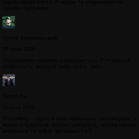
задоволений якістю IP-адрес та оперативністю
служби підтримки.
Артем Балашевський
28 січня 2026
Сподобалися преміальні резидентські IP — висока
стабільність, великий вибір країн і міст.
Петро Ян
12 січня 2026
ProxyWing — один із найстабільніших провайдерів, з
якими я працював: висока швидкість, зручна панель
керування та чуйна підтримка 24/7.