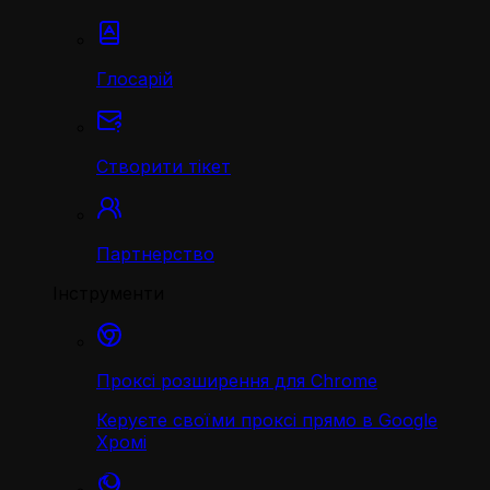
Глосарій
Створити тікет
Партнерство
Інструменти
Проксі розширення для Chrome
Керуєте своїми проксі прямо в Google
Хромі