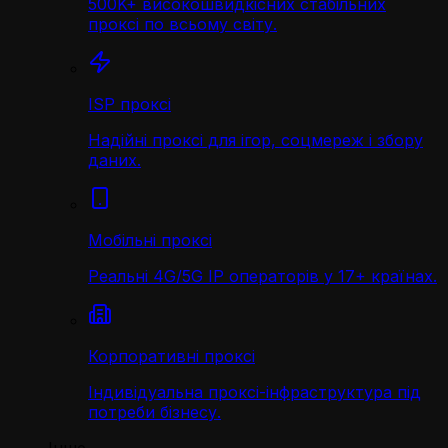
500K+ високошвидкісних стабільних
проксі по всьому світу.
ISP проксі
Надійні проксі для ігор, соцмереж і збору
даних.
Мобільні проксі
Реальні 4G/5G IP операторів у 17+ країнах.
Корпоративні проксі
Індивідуальна проксі-інфраструктура під
потреби бізнесу.