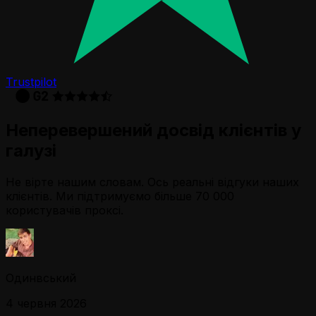
Trustpilot
Неперевершений досвід клієнтів у
галузі
Не вірте нашим словам. Ось реальні відгуки наших
клієнтів. Ми підтримуємо більше 70 000
користувачів проксі.
Одинвський
4 червня 2026