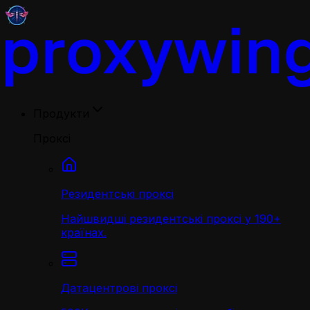
Продукти
Проксі
Резидентські проксі
Найшвидші резидентські проксі у 190+
країнах.
Датацентрові проксі