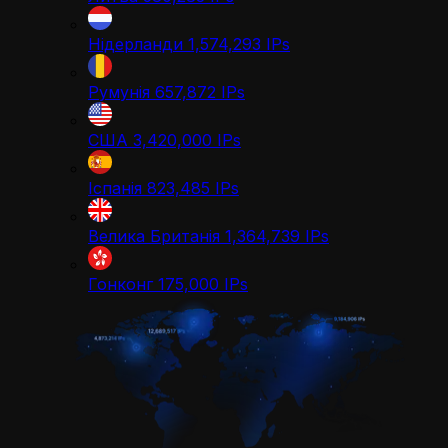
Нідерланди
1,574,293
IPs
Румунія
657,872
IPs
США
3,420,000
IPs
Іспанія
823,485
IPs
Велика Британія
1,364,739
IPs
Гонконг
175,000
IPs