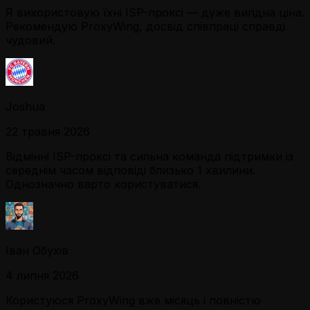
Я використовую їхні ISP-проксі — дуже вигідна ціна.
Рекомендую ProxyWing, досвід співпраці справді
чудовий.
Joshua
22 травня 2026
Відмінні ISP-проксі та сильна команда підтримки із
середнім часом відповіді близько 1 хвилини.
Однозначно варто користуватися.
Іван Обухів
4 липня 2026
Користуюся ProxyWing вже місяць і повністю