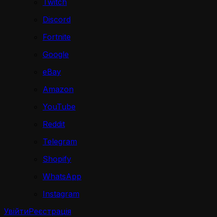
Twitch
Discord
Fortnite
Google
eBay
Amazon
YouTube
Reddit
Telegram
Shopify
WhatsApp
Instagram
Увійти
Реєстрація