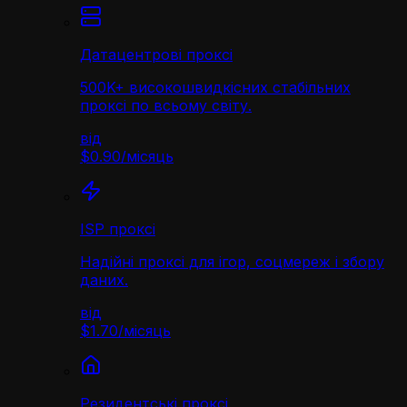
Датацентрові проксі
500K+ високошвидкісних стабільних
проксі по всьому світу.
від
$0.90
/
місяць
ISP проксі
Надійні проксі для ігор, соцмереж і збору
даних.
від
$1.70
/
місяць
Резидентські проксі