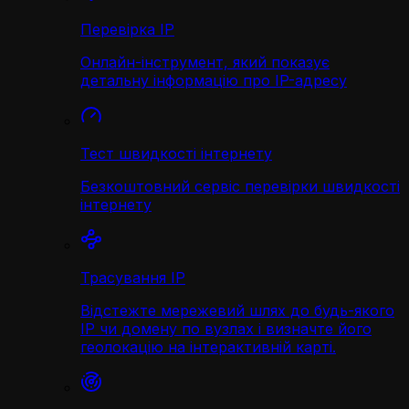
Перевірка IP
Онлайн-інструмент, який показує
детальну інформацію про IP-адресу
Тест швидкості інтернету
Безкоштовний сервіс перевірки швидкості
інтернету
Трасування IP
Відстежте мережевий шлях до будь-якого
IP чи домену по вузлах і визначте його
геолокацію на інтерактивній карті.