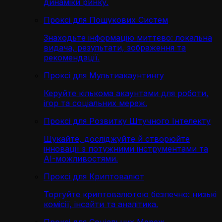
динаміки ринку.
Проксі для Пошукових Систем
Знаходьте інформацію миттєво: локальна
видача, результати, зображення та
рекомендації.
Проксі для Мультиакаунтингу
Керуйте кількома акаунтами для роботи,
ігор та соціальних мереж.
Проксі для Розвитку Штучного Інтелекту
Шукайте, досліджуйте й створюйте
інновації з потужними інструментами та
AI-можливостями.
Проксі для Криптовалют
Торгуйте криптовалютою безпечно: низькі
комісії, інсайти та аналітика.