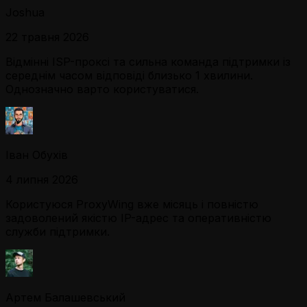
Joshua
22 травня 2026
Відмінні ISP-проксі та сильна команда підтримки із
середнім часом відповіді близько 1 хвилини.
Однозначно варто користуватися.
Іван Обухів
4 липня 2026
Користуюся ProxyWing вже місяць і повністю
задоволений якістю IP-адрес та оперативністю
служби підтримки.
Артем Балашевський