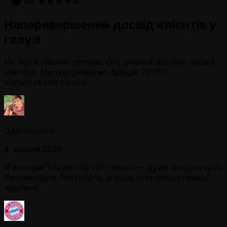
Неперевершений досвід клієнтів у
галузі
Не вірте нашим словам. Ось реальні відгуки наших
клієнтів. Ми підтримуємо більше 70 000
користувачів проксі.
Одинвський
4 червня 2026
Я використовую їхні ISP-проксі — дуже вигідна ціна.
Рекомендую ProxyWing, досвід співпраці справді
чудовий.