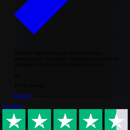
Чудово підходить для автоматизації
електронної комерції, перевірки реклами та
надійності протягом тривалого сеансу
від
$1.70
/ місяць
Купити
Excellent