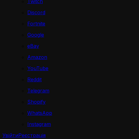
Twitch
Discord
Fortnite
Google
eBay
Amazon
YouTube
Reddit
Telegram
Shopify
WhatsApp
Instagram
Увійти
Реєстрація