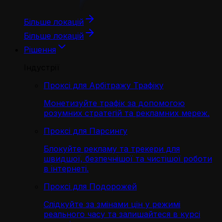
Більше локацій
Більше локацій
Рішення
Індустрії
Проксі для Арбітражу Трафіку
Монетизуйте трафік за допомогою
розумних стратегій та рекламних мереж.
Проксі для Парсингу
Блокуйте рекламу та трекери для
швидшої, безпечнішої та чистішої роботи
в інтернеті.
Проксі для Подорожей
Слідкуйте за змінами цін у режимі
реального часу та залишайтеся в курсі