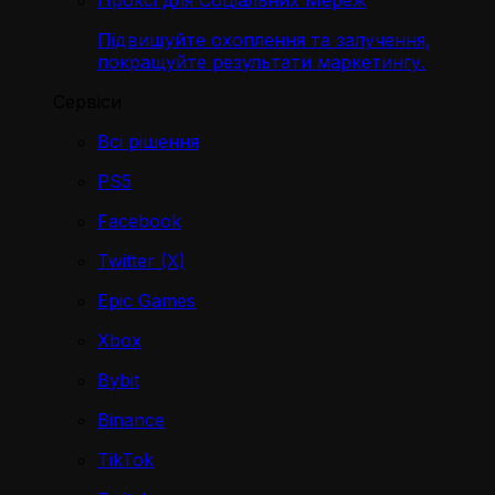
Проксі для Соціальних Мереж
Підвищуйте охоплення та залучення,
покращуйте результати маркетингу.
Сервіси
Всі рішення
PS5
Facebook
Twitter (X)
Epic Games
Xbox
Bybit
Binance
TikTok