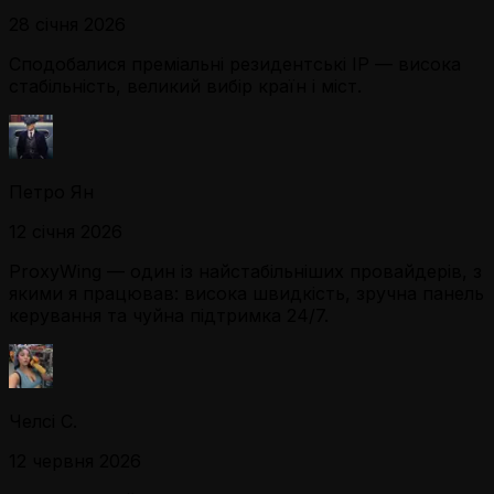
28 січня 2026
Сподобалися преміальні резидентські IP — висока
стабільність, великий вибір країн і міст.
Петро Ян
12 січня 2026
ProxyWing — один із найстабільніших провайдерів, з
якими я працював: висока швидкість, зручна панель
керування та чуйна підтримка 24/7.
Челсі С.
12 червня 2026