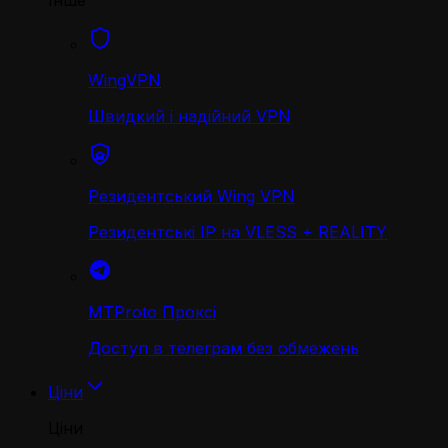
Інше
WingVPN
Швидкий і надійний VPN
Резидентський Wing VPN
Резидентські IP на VLESS + REALITY
MTProto Проксі
Доступ в телеграм без обмежень
Ціни
Ціни