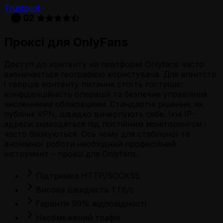
Trustpilot
Проксі для OnlyFans
Доступ до контенту на платформі Onlyfans часто
визначається географією користувача. Для агентств
і творців контенту питання стоїть гостріше:
конфіденційність операцій та безпечне управління
численними обліковцями. Стандартні рішення, як
публічні VPN, швидко вичерпують себе. Їхні IP-
адреси знаходяться під постійним моніторингом і
часто блокуються. Ось чому для стабільної та
анонімної роботи необхідний професійний
інструмент – проксі для Onlyfans.
Підтримка HTTP/SOCKS5
Висока швидкість 1 Гб/с
Гарантія 99% відповідності
Необмежений трафік