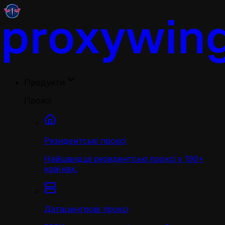
Продукти
Проксі
Резидентські проксі
Найшвидші резидентські проксі у 190+
країнах.
Датацентрові проксі