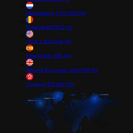
Нідерланди
1,574,293
IPs
Румунія
657,872
IPs
США
3,420,000
IPs
Іспанія
823,485
IPs
Велика Британія
1,364,739
IPs
Гонконг
175,000
IPs