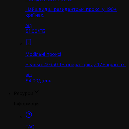
Найшвидші резидентські проксі у 190+
країнах.
від
$1.00
/
ГБ
Мобільні проксі
Реальні 4G/5G IP операторів у 17+ країнах.
від
$4.00
/
день
Ресурси
Інформація
FAQ