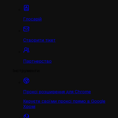
Глосарій
Створити тікет
Партнерство
Інструменти
Проксі розширення для Chrome
Керуєте своїми проксі прямо в Google
Хромі