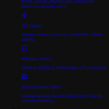
500K+ високошвидкісних стабільних
проксі по всьому світу.
ISP проксі
Надійні проксі для ігор, соцмереж і збору
даних.
Мобільні проксі
Реальні 4G/5G IP операторів у 17+ країнах.
Корпоративні проксі
Індивідуальна проксі-інфраструктура під
потреби бізнесу.