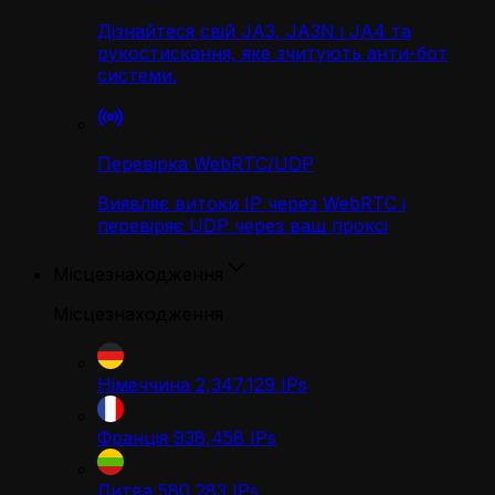
Дізнайтеся свій JA3, JA3N і JA4 та
рукостискання, яке зчитують анти-бот
системи.
Перевірка WebRTC/UDP
Виявляє витоки IP через WebRTC і
перевіряє UDP через ваш проксі
Місцезнаходження
Місцезнаходження
Німеччина
2,347,129
IPs
Франція
938,458
IPs
Литва
580,283
IPs