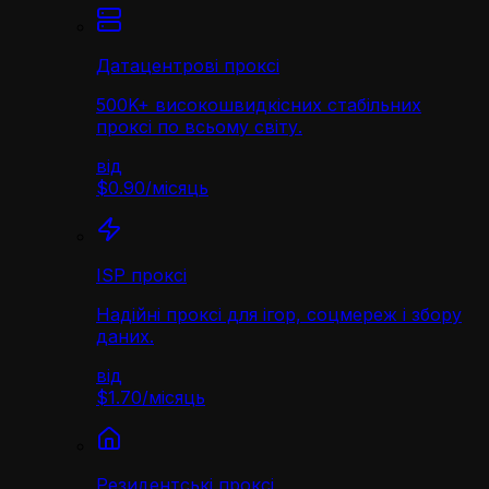
Датацентрові проксі
500K+ високошвидкісних стабільних
проксі по всьому світу.
від
$0.90
/
місяць
ISP проксі
Надійні проксі для ігор, соцмереж і збору
даних.
від
$1.70
/
місяць
Резидентські проксі