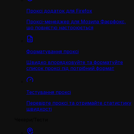
Проксі додаток для Firefox
Проксі-менеджер для Мозила Фаєрфокс,
що повністю настроюється
Форматування проксі
Швидко впорядковуйте та форматуйте
список проксі під потрібний формат
Тестування проксі
Перевірте проксі та отримайте статистику
швидкості
Чекери/Тести