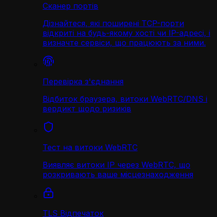
Сканер портів
Дізнайтеся, які поширені TCP-порти
відкриті на будь-якому хості чи IP-адресі, і
визначте сервіси, що працюють за ними.
Перевірка з'єднання
Відбиток браузера, витоки WebRTC/DNS і
вердикт щодо ризиків
Тест на витоки WebRTC
Виявляє витоки IP через WebRTC, що
розкривають ваше місцезнаходження
TLS Відпечаток