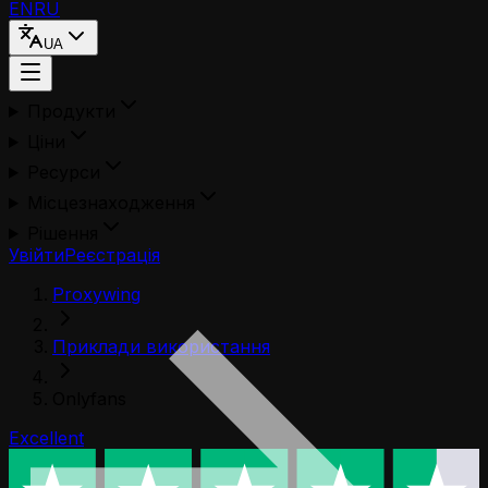
EN
RU
UA
Продукти
Ціни
Ресурси
Місцезнаходження
Рішення
Увійти
Реєстрація
Proxywing
Приклади використання
Onlyfans
Excellent