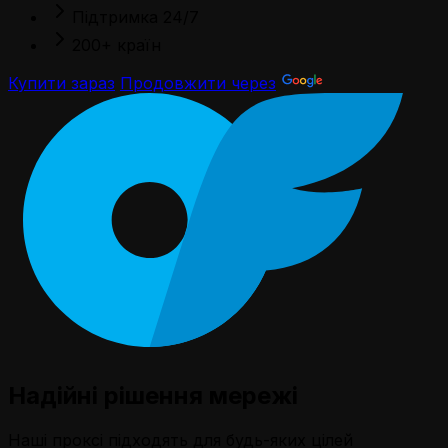
Підтримка 24/7
200+ країн
Купити зараз
Продовжити через
Надійні рішення мережі
Наші проксі підходять для будь-яких цілей