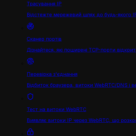
Трасування IP
Відстежте мережевий шлях до будь-якого IP 
Сканер портів
Дізнайтеся, які поширені TCP-порти відкриті
Перевірка з'єднання
Відбиток браузера, витоки WebRTC/DNS і в
Тест на витоки WebRTC
Виявляє витоки IP через WebRTC, що розк