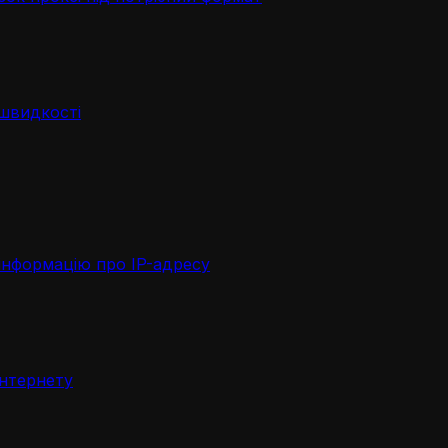
 швидкості
інформацію про IP-адресу
інтернету