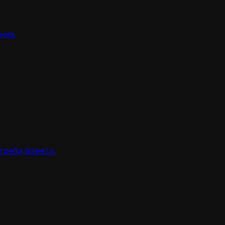
аних.
треби бізнесу.