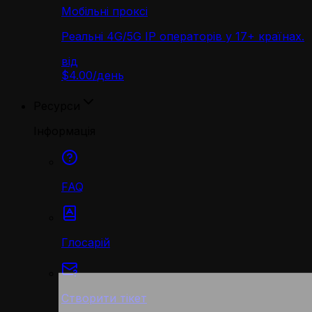
Мобільні проксі
Реальні 4G/5G IP операторів у 17+ країнах.
від
$4.00
/
день
Ресурси
Інформація
FAQ
Глосарій
Створити тікет