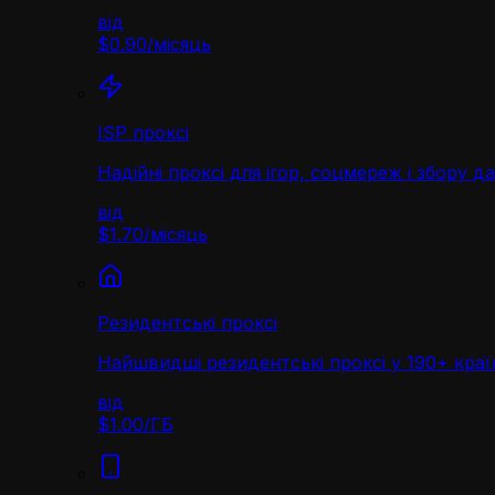
від
$0.90
/
місяць
ISP проксі
Надійні проксі для ігор, соцмереж і збору д
від
$1.70
/
місяць
Резидентські проксі
Найшвидші резидентські проксі у 190+ краї
від
$1.00
/
ГБ