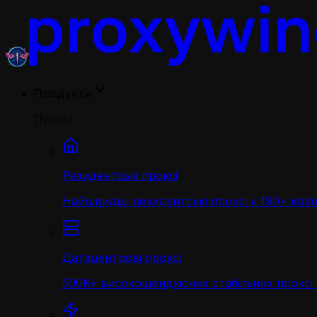
Продукти
Проксі
Резидентські проксі
Найшвидші резидентські проксі у 190+ краї
Датацентрові проксі
500K+ високошвидкісних стабільних проксі 