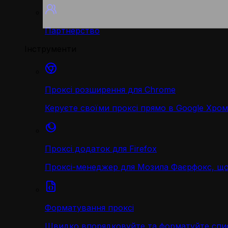
Партнерство
Інструменти
Проксі розширення для Chrome
Керуєте своїми проксі прямо в Google Хром
Проксі додаток для Firefox
Проксі-менеджер для Мозила Фаєрфокс, що
Форматування проксі
Швидко впорядковуйте та форматуйте спис