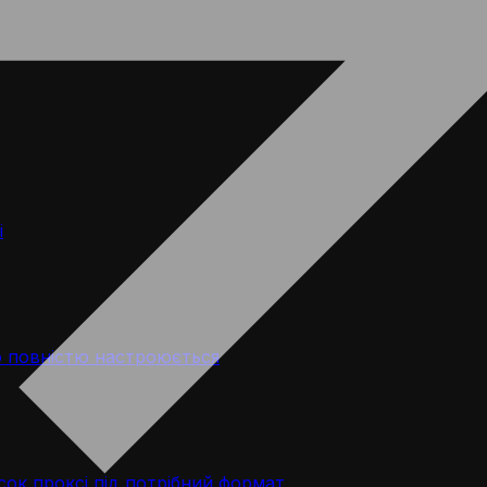
і
 повністю настроюється
ок проксі під потрібний формат