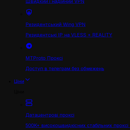
Швидкий і надійний VPN
Резидентський Wing VPN
Резидентські IP на VLESS + REALITY
MTProto Проксі
Доступ в телеграм без обмежень
Ціни
Ціни
Датацентрові проксі
500K+ високошвидкісних стабільних проксі 