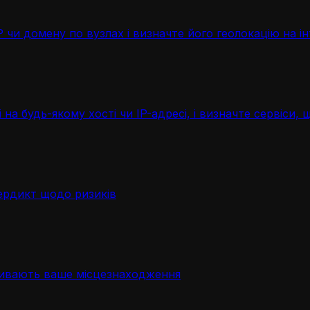
чи домену по вузлах і визначте його геолокацію на ін
 на будь-якому хості чи IP-адресі, і визначте сервіси
ердикт щодо ризиків
ривають ваше місцезнаходження