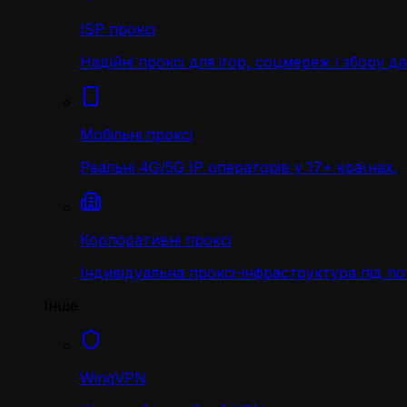
ISP проксі
Надійні проксі для ігор, соцмереж і збору д
Мобільні проксі
Реальні 4G/5G IP операторів у 17+ країнах.
Корпоративні проксі
Індивідуальна проксі-інфраструктура під по
Інше
WingVPN