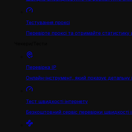
Тестування проксі
Перевірте проксі та отримайте статистику
Чекери/Тести
Перевірка IP
Онлайн-інструмент, який показує детальну 
Тест швидкості інтернету
Безкоштовний сервіс перевірки швидкості 