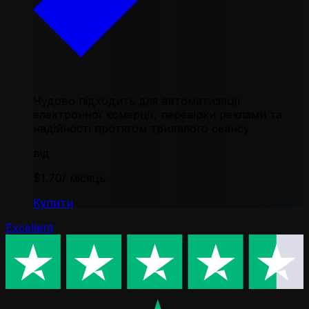
Чудово підходить для автоматизації
електронної комерції, перевірки реклами та
надійності протягом тривалого сеансу
від
$1.70
/ місяць
Купити
Excellent