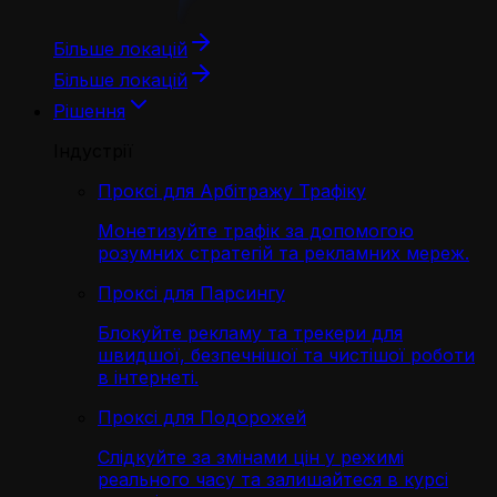
Більше локацій
Більше локацій
Рішення
Індустрії
Проксі для Арбітражу Трафіку
Монетизуйте трафік за допомогою
розумних стратегій та рекламних мереж.
Проксі для Парсингу
Блокуйте рекламу та трекери для
швидшої, безпечнішої та чистішої роботи
в інтернеті.
Проксі для Подорожей
Слідкуйте за змінами цін у режимі
реального часу та залишайтеся в курсі