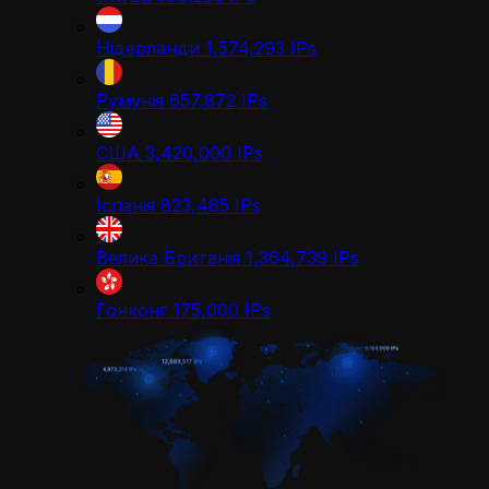
Нідерланди
1,574,293
IPs
Румунія
657,872
IPs
США
3,420,000
IPs
Іспанія
823,485
IPs
Велика Британія
1,364,739
IPs
Гонконг
175,000
IPs