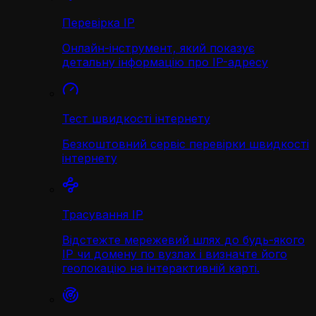
Перевірка IP
Онлайн-інструмент, який показує
детальну інформацію про IP-адресу
Тест швидкості інтернету
Безкоштовний сервіс перевірки швидкості
інтернету
Трасування IP
Відстежте мережевий шлях до будь-якого
IP чи домену по вузлах і визначте його
геолокацію на інтерактивній карті.