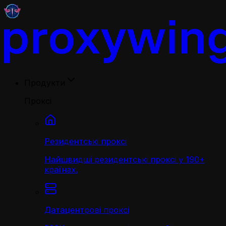
Продукти
Проксі
Резидентські проксі
Найшвидші резидентські проксі у 190+
країнах.
Датацентрові проксі