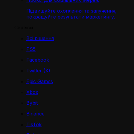
Проксі для Соціальних Мереж
Підвищуйте охоплення та залучення,
покращуйте результати маркетингу.
Сервіси
Всі рішення
PS5
Facebook
Twitter (X)
Epic Games
Xbox
Bybit
Binance
TikTok