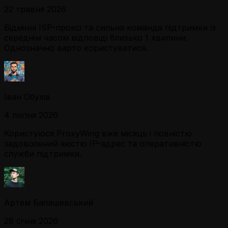
22 травня 2026
Відмінні ISP-проксі та сильна команда підтримки із
середнім часом відповіді близько 1 хвилини.
Однозначно варто користуватися.
Іван Обухів
4 липня 2026
Користуюся ProxyWing вже місяць і повністю
задоволений якістю IP-адрес та оперативністю
служби підтримки.
Артем Балашевський
28 січня 2026