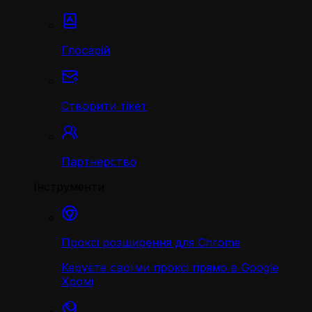
Глосарій
Створити тікет
Партнерство
Інструменти
Проксі розширення для Chrome
Керуєте своїми проксі прямо в Google
Хромі