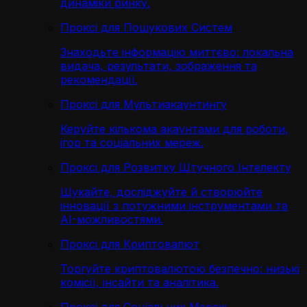
динаміки ринку.
Проксі для Пошукових Систем
Знаходьте інформацію миттєво: локальна
видача, результати, зображення та
рекомендації.
Проксі для Мультиакаунтингу
Керуйте кількома акаунтами для роботи,
ігор та соціальних мереж.
Проксі для Розвитку Штучного Інтелекту
Шукайте, досліджуйте й створюйте
інновації з потужними інструментами та
AI-можливостями.
Проксі для Криптовалют
Торгуйте криптовалютою безпечно: низькі
комісії, інсайти та аналітика.