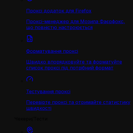
Проксі додаток для Firefox
Проксі-менеджер для Мозила Фаєрфокс,
що повністю настроюється
Форматування проксі
Швидко впорядковуйте та форматуйте
список проксі під потрібний формат
Тестування проксі
Перевірте проксі та отримайте статистику
швидкості
Чекери/Тести