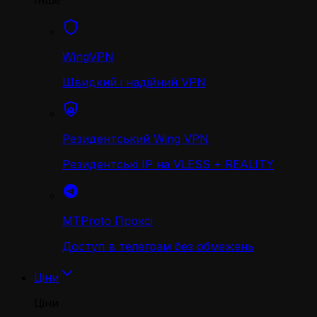
Інше
WingVPN
Швидкий і надійний VPN
Резидентський Wing VPN
Резидентські IP на VLESS + REALITY
MTProto Проксі
Доступ в телеграм без обмежень
Ціни
Ціни