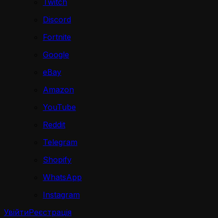
Twitch
Discord
Fortnite
Google
eBay
Amazon
YouTube
Reddit
Telegram
Shopify
WhatsApp
Instagram
Увійти
Реєстрація