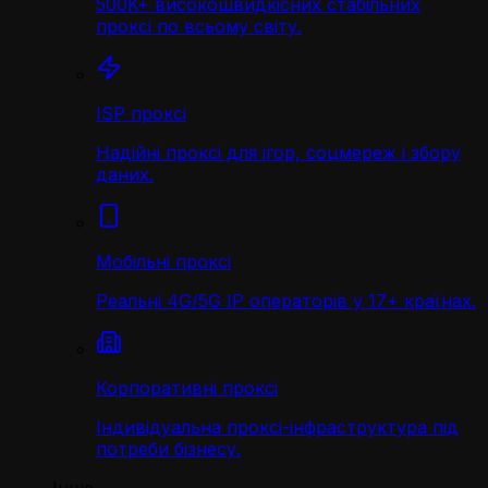
500K+ високошвидкісних стабільних
проксі по всьому світу.
ISP проксі
Надійні проксі для ігор, соцмереж і збору
даних.
Мобільні проксі
Реальні 4G/5G IP операторів у 17+ країнах.
Корпоративні проксі
Індивідуальна проксі-інфраструктура під
потреби бізнесу.