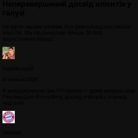
Неперевершений досвід клієнтів у
галузі
Не вірте нашим словам. Ось реальні відгуки наших
клієнтів. Ми підтримуємо більше 70 000
користувачів проксі.
Одинвський
4 червня 2026
Я використовую їхні ISP-проксі — дуже вигідна ціна.
Рекомендую ProxyWing, досвід співпраці справді
чудовий.
Joshua