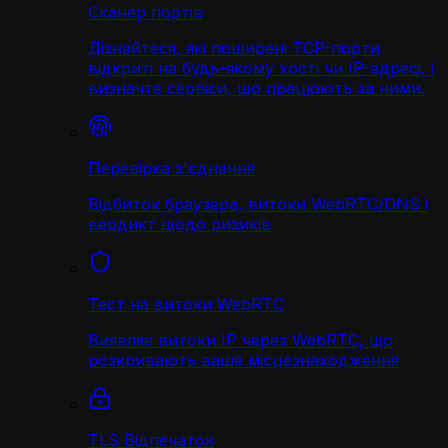
Сканер портів
Дізнайтеся, які поширені TCP-порти
відкриті на будь-якому хості чи IP-адресі, і
визначте сервіси, що працюють за ними.
Перевірка з'єднання
Відбиток браузера, витоки WebRTC/DNS і
вердикт щодо ризиків
Тест на витоки WebRTC
Виявляє витоки IP через WebRTC, що
розкривають ваше місцезнаходження
TLS Відпечаток