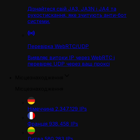
Дізнайтеся свій JA3, JA3N і JA4 та
рукостискання, яке зчитують анти-бот
системи.
Перевірка WebRTC/UDP
Виявляє витоки IP через WebRTC і
перевіряє UDP через ваш проксі
Місцезнаходження
Місцезнаходження
Німеччина
2,347,129
IPs
Франція
938,458
IPs
Литва
580,283
IPs