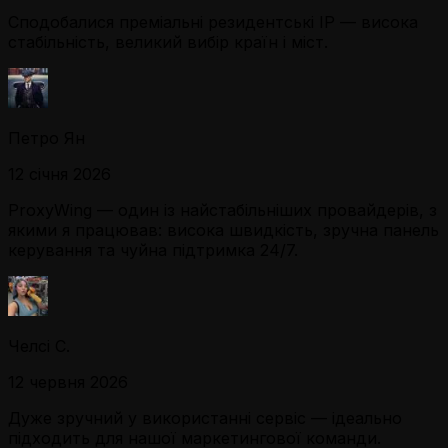
Сподобалися преміальні резидентські IP — висока
стабільність, великий вибір країн і міст.
Петро Ян
12 січня 2026
ProxyWing — один із найстабільніших провайдерів, з
якими я працював: висока швидкість, зручна панель
керування та чуйна підтримка 24/7.
Челсі С.
12 червня 2026
Дуже зручний у використанні сервіс — ідеально
підходить для нашої маркетингової команди.