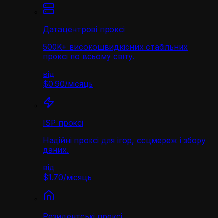
Датацентрові проксі
500K+ високошвидкісних стабільних
проксі по всьому світу.
від
$0.90
/
місяць
ISP проксі
Надійні проксі для ігор, соцмереж і збору
даних.
від
$1.70
/
місяць
Резидентські проксі