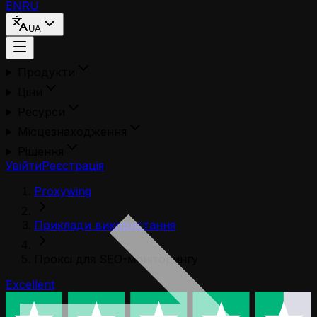
EN
RU
UA
Продукти
Ціни
Ресурси
Місцезнаходження
Рішення
Увійти
Реєстрація
Proxywing
Приклади використання
Проксі для SEO-моніторингу
Excellent