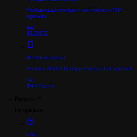
Найшвидші резидентські проксі у 190+
країнах.
від
$1.00
/
ГБ
Мобільні проксі
Реальні 4G/5G IP операторів у 17+ країнах.
від
$4.00
/
день
Ресурси
Інформація
FAQ