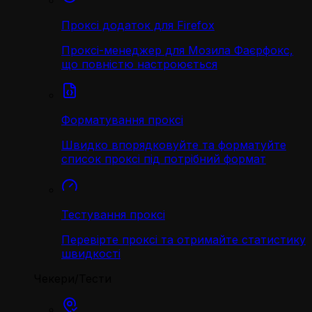
Проксі додаток для Firefox
Проксі-менеджер для Мозила Фаєрфокс,
що повністю настроюється
Форматування проксі
Швидко впорядковуйте та форматуйте
список проксі під потрібний формат
Тестування проксі
Перевірте проксі та отримайте статистику
швидкості
Чекери/Тести