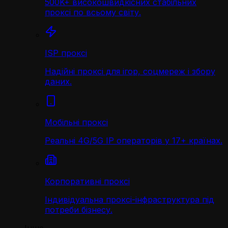
500K+ високошвидкісних стабільних
проксі по всьому світу.
ISP проксі
Надійні проксі для ігор, соцмереж і збору
даних.
Мобільні проксі
Реальні 4G/5G IP операторів у 17+ країнах.
Корпоративні проксі
Індивідуальна проксі-інфраструктура під
потреби бізнесу.