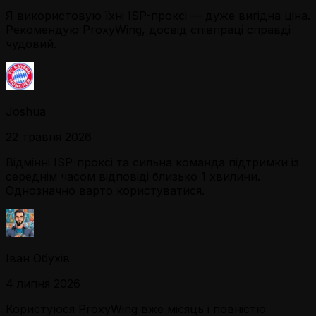
Я використовую їхні ISP-проксі — дуже вигідна ціна.
Рекомендую ProxyWing, досвід співпраці справді
чудовий.
Joshua
22 травня 2026
Відмінні ISP-проксі та сильна команда підтримки із
середнім часом відповіді близько 1 хвилини.
Однозначно варто користуватися.
Іван Обухів
4 липня 2026
Користуюся ProxyWing вже місяць і повністю