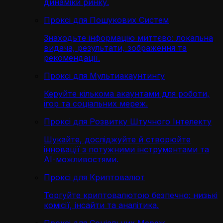
динаміки ринку.
Проксі для Пошукових Систем
Знаходьте інформацію миттєво: локальна
видача, результати, зображення та
рекомендації.
Проксі для Мультиакаунтингу
Керуйте кількома акаунтами для роботи,
ігор та соціальних мереж.
Проксі для Розвитку Штучного Інтелекту
Шукайте, досліджуйте й створюйте
інновації з потужними інструментами та
AI-можливостями.
Проксі для Криптовалют
Торгуйте криптовалютою безпечно: низькі
комісії, інсайти та аналітика.