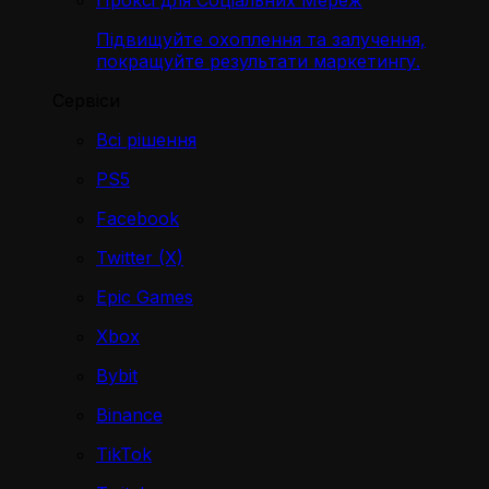
Проксі для Соціальних Мереж
Підвищуйте охоплення та залучення,
покращуйте результати маркетингу.
Сервіси
Всі рішення
PS5
Facebook
Twitter (X)
Epic Games
Xbox
Bybit
Binance
TikTok