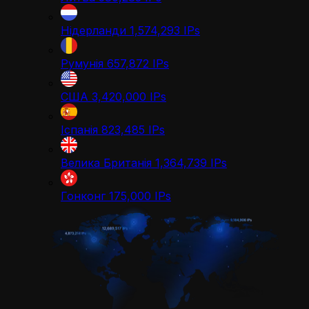
Нідерланди
1,574,293
IPs
Румунія
657,872
IPs
США
3,420,000
IPs
Іспанія
823,485
IPs
Велика Британія
1,364,739
IPs
Гонконг
175,000
IPs