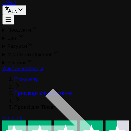
EN
RU
UA
Продукти
Ціни
Ресурси
Місцезнаходження
Рішення
Увійти
Реєстрація
Proxywing
Приклади використання
Проксі для Tinder
Excellent