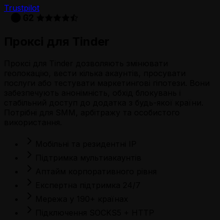
Trustpilot
Проксі для Tinder
Проксі для Tinder дозволяють змінювати
геолокацію, вести кілька акаунтів, просувати
послуги або тестувати маркетингові гіпотези. Вони
забезпечують анонімність, обхід блокувань і
стабільний доступ до додатка з будь-якої країни.
Потрібні для SMM, арбітражу та особистого
використання.
Мобільні та резидентні IP
Підтримка мультиакаунтів
Аптайм корпоративного рівня
Експертна підтримка 24/7
Мережа у 190+ країнах
Підключення SOCKS5 + HTTP