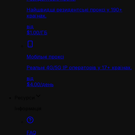
Найшвидші резидентські проксі у 190+
країнах.
від
$1.00
/
ГБ
Мобільні проксі
Реальні 4G/5G IP операторів у 17+ країнах.
від
$4.00
/
день
Ресурси
Інформація
FAQ