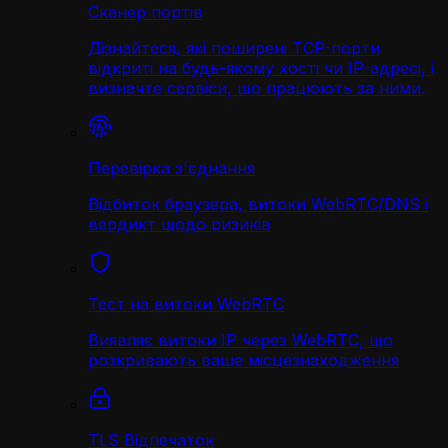
Сканер портів
Дізнайтеся, які поширені TCP-порти
відкриті на будь-якому хості чи IP-адресі, і
визначте сервіси, що працюють за ними.
Перевірка з'єднання
Відбиток браузера, витоки WebRTC/DNS і
вердикт щодо ризиків
Тест на витоки WebRTC
Виявляє витоки IP через WebRTC, що
розкривають ваше місцезнаходження
TLS Відпечаток