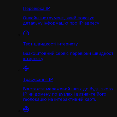
Перевірка IP
Онлайн-інструмент, який показує
детальну інформацію про IP-адресу
Тест швидкості інтернету
Безкоштовний сервіс перевірки швидкості
інтернету
Трасування IP
Відстежте мережевий шлях до будь-якого
IP чи домену по вузлах і визначте його
геолокацію на інтерактивній карті.