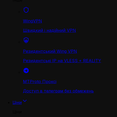
Інше
WingVPN
Швидкий і надійний VPN
Резидентський Wing VPN
Резидентські IP на VLESS + REALITY
MTProto Проксі
Доступ в телеграм без обмежень
Ціни
Ціни