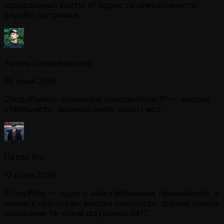
задоволений якістю IP-адрес та оперативністю
служби підтримки.
Артем Балашевський
28 січня 2026
Сподобалися преміальні резидентські IP — висока
стабільність, великий вибір країн і міст.
Петро Ян
12 січня 2026
ProxyWing — один із найстабільніших провайдерів, з
якими я працював: висока швидкість, зручна панель
керування та чуйна підтримка 24/7.