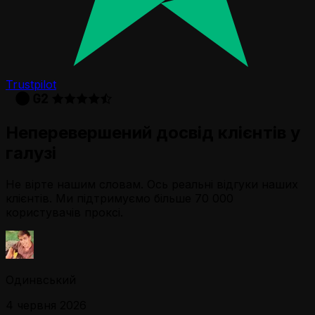
Trustpilot
Неперевершений досвід клієнтів у
галузі
Не вірте нашим словам. Ось реальні відгуки наших
клієнтів. Ми підтримуємо більше 70 000
користувачів проксі.
Одинвський
4 червня 2026