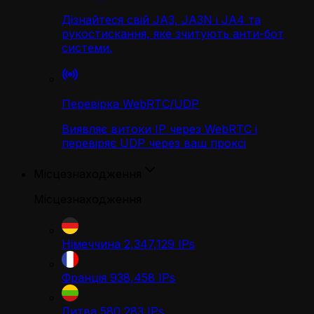
Дізнайтеся свій JA3, JA3N і JA4 та
рукостискання, яке зчитують анти-бот
системи.
Перевірка WebRTC/UDP
Виявляє витоки IP через WebRTC і
перевіряє UDP через ваш проксі
Місцезнаходження
Місцезнаходження
Німеччина
2,347,129
IPs
Франція
938,458
IPs
Литва
580,283
IPs