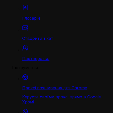
Глосарій
Створити тікет
Партнерство
Інструменти
Проксі розширення для Chrome
Керуєте своїми проксі прямо в Google
Хромі