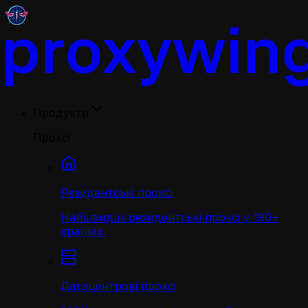
Продукти
Проксі
Резидентські проксі
Найшвидші резидентські проксі у 190+
країнах.
Датацентрові проксі