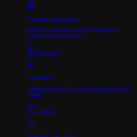
Датацентрові проксі
500K+ високошвидкісних стабільних
проксі по всьому світу.
від
$0.90
/
місяць
ISP проксі
Надійні проксі для ігор, соцмереж і збору
даних.
від
$1.70
/
місяць
Резидентські проксі