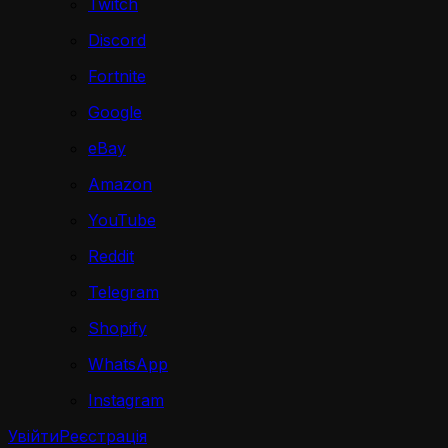
Twitch
Discord
Fortnite
Google
eBay
Amazon
YouTube
Reddit
Telegram
Shopify
WhatsApp
Instagram
Увійти
Реєстрація