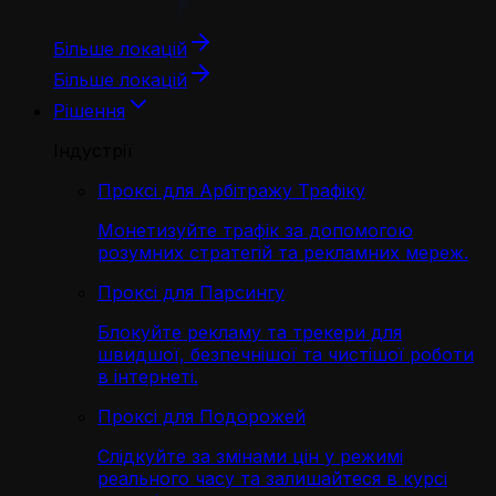
Більше локацій
Більше локацій
Рішення
Індустрії
Проксі для Арбітражу Трафіку
Монетизуйте трафік за допомогою
розумних стратегій та рекламних мереж.
Проксі для Парсингу
Блокуйте рекламу та трекери для
швидшої, безпечнішої та чистішої роботи
в інтернеті.
Проксі для Подорожей
Слідкуйте за змінами цін у режимі
реального часу та залишайтеся в курсі