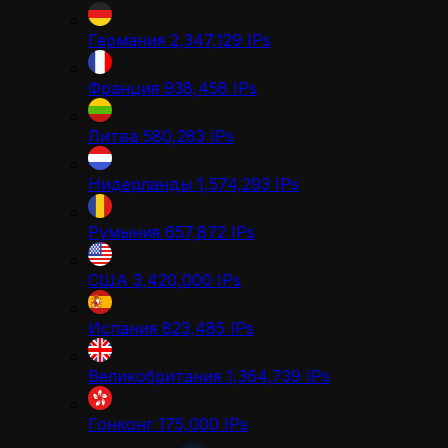
Германия
2,347,129
IPs
Франция
938,458
IPs
Литва
580,283
IPs
Нидерланды
1,574,293
IPs
Румыния
657,872
IPs
США
3,420,000
IPs
Испания
823,485
IPs
Великобритания
1,364,739
IPs
Гонконг
175,000
IPs