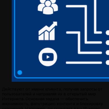
Действуют от имени клиента, получая запросы от
пользователей и направляя их в открытый мир
Интернета. Основная задача — обеспечить
анонимность, фильтрацию контента и блокировку
уклонений. Например, он скрывает ваш IP-адрес,