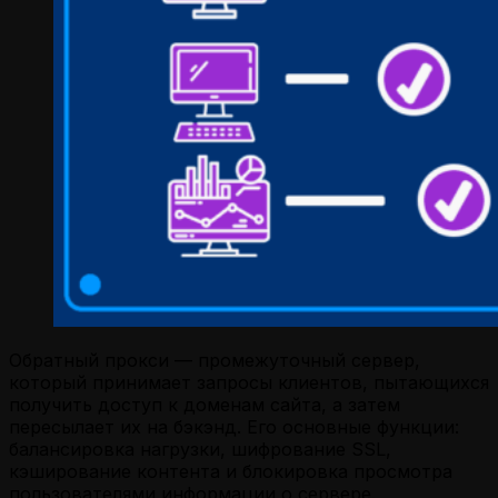
Обратный прокси — промежуточный сервер,
который принимает запросы клиентов, пытающихся
получить доступ к доменам сайта, а затем
пересылает их на бэкэнд. Его основные функции:
балансировка нагрузки, шифрование SSL,
кэширование контента и блокировка просмотра
пользователями информации о сервере.