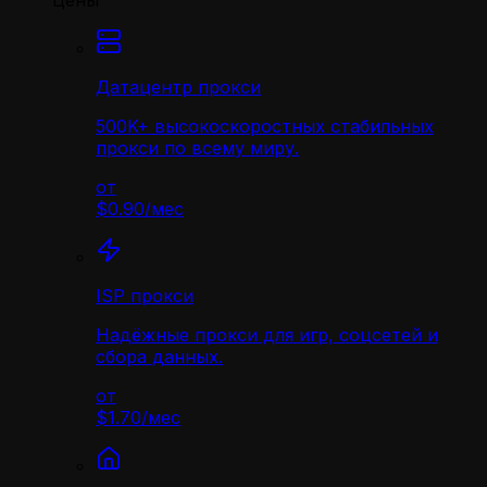
Цены
Датацентр прокси
500K+ высокоскоростных стабильных
прокси по всему миру.
от
$0.90
/
мес
ISP прокси
Надёжные прокси для игр, соцсетей и
сбора данных.
от
$1.70
/
мес