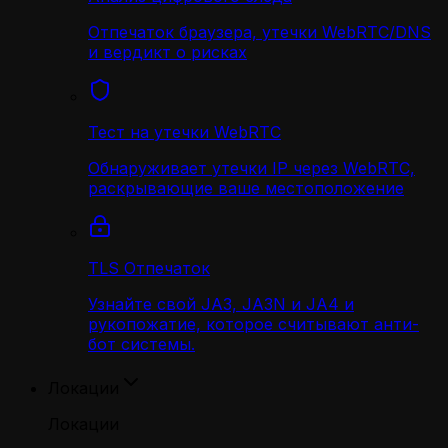
Отпечаток браузера, утечки WebRTC/DNS
и вердикт о рисках
Тест на утечки WebRTC
Обнаруживает утечки IP через WebRTC,
раскрывающие ваше местоположение
TLS Отпечаток
Узнайте свой JA3, JA3N и JA4 и
рукопожатие, которое считывают анти-
бот системы.
Локации
Локации