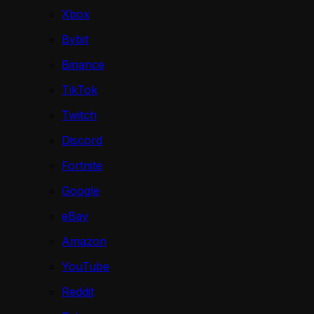
Xbox
Bybit
Binance
TikTok
Twitch
Discord
Fortnite
Google
eBay
Amazon
YouTube
Reddit