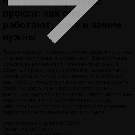
Что такое обратные
прокси: как они
работают, кому и зачем
нужны
Прокси-сервисы используются по разным причинам
и частными лицами, и компаниями. Для компаний,
использующих веб-сайты или веб-приложения,
обратный прокси-сервер является наиболее часто
используемым типом, и во многом это связано с
тем, что они предлагают множество преимуществ,
особенно когда речь идет о безопасности и
ускорении доступа к веб-сайтам. Обратный прокси-
сервер — это шлюз, расположенный между
клиентом (браузером пользователя) и внутренним
сервером веб-приложения или веб-сайта.
Опубликовано:
4 февраля 2025 г.
Время чтения:
11
мин