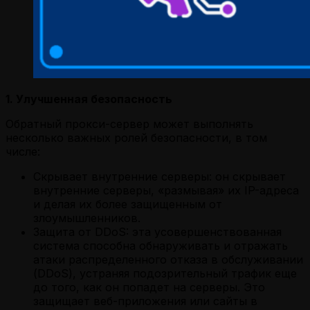
1. Улучшенная безопасность
Обратный прокси-сервер может выполнять
несколько важных ролей безопасности, в том
числе:
Скрывает внутренние серверы: он скрывает
внутренние серверы, «размывая» их IP-адреса
и делая их более защищенным от
злоумышленников.
Защита от DDoS: эта усовершенствованная
система способна обнаруживать и отражать
атаки распределенного отказа в обслуживании
(DDoS), устраняя подозрительный трафик еще
до того, как он попадет на серверы. Это
защищает веб-приложения или сайты в