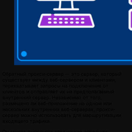
Обратный прокси-сервер — это сервер, который
существует между веб-сервером и клиентами,
перехватывает запросы на подключение от
клиентов и отправляет их на предполагаемый
внутренний сервер. Независимо от того,
размещено ли веб-приложение на одном или
нескольких внутренних веб-серверах, прокси-
сервер можно использовать для маршрутизации
входящего трафика.
Он может выполнять следующие операции: