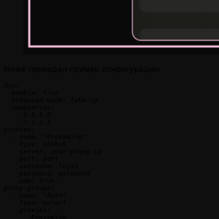
Ниже приведен пример конфигурации:
dns:

  enable: true

  enhanced-mode: fake-ip

  nameserver:

    -8.8.8.8

    -1.1.1.1

proxies:

  - name: "ProxyWing"

    type: socks5

    server: your-proxy-ip

    port: port

    username: login

    password: password

    udp: true

proxy-groups:

  - name: "Auto"

    type: select

    proxies:

      -ProxyWing
