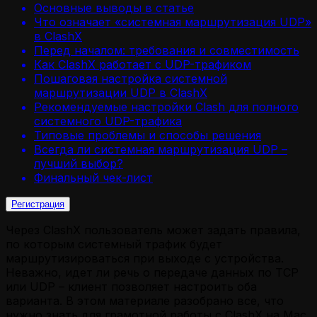
Основные выводы в статье
Что означает «системная маршрутизация UDP»
в ClashX
Перед началом: требования и совместимость
Как ClashX работает с UDP-трафиком
Пошаговая настройка системной
маршрутизации UDP в ClashX
Рекомендуемые настройки Clash для полного
системного UDP-трафика
Типовые проблемы и способы решения
Всегда ли системная маршрутизация UDP –
лучший выбор?
Финальный чек-лист
Регистрация
Через ClashX пользователь может задать правила,
по которым системный трафик будет
маршрутизироваться при выходе с устройства.
Неважно, идет ли речь о передаче данных по TCP
или UDP – клиент позволяет настроить оба
варианта. В этом материале разобрано все, что
нужно знать для грамотной работы с ClashX на Mac.