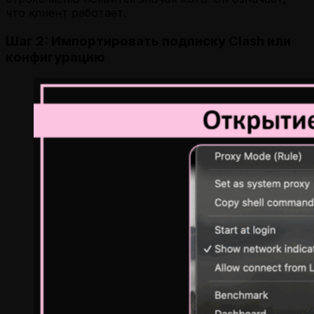
что клиент работает.
Шаг 2: Импортировать подписку Clash или
конфигурацию