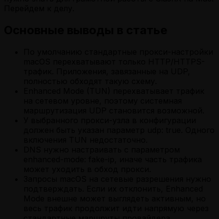
Перейдем к делу.
Основные выводы в статье
По умолчанию стандартные прокси-настройки
macOS перехватывают только HTTP/HTTPS-
трафик. Приложения, завязанные на UDP,
полностью обходят такую схему.
Enhanced Mode (TUN) перехватывает трафик
на сетевом уровне, поэтому системная
маршрутизация UDP становится возможной.
У выбранного прокси-узла в конфигурации
должен быть указан параметр udp: true. Одного
включения TUN недостаточно.
DNS нужно настраивать с параметром
enhanced-mode: fake-ip, иначе часть трафика
может уходить в обход прокси.
Запросы macOS на сетевые разрешения нужно
подтверждать. Если их отклонить, Enhanced
Mode внешне может выглядеть активным, но
весь трафик продолжит идти напрямую через
стандартные маршруты провайдера.