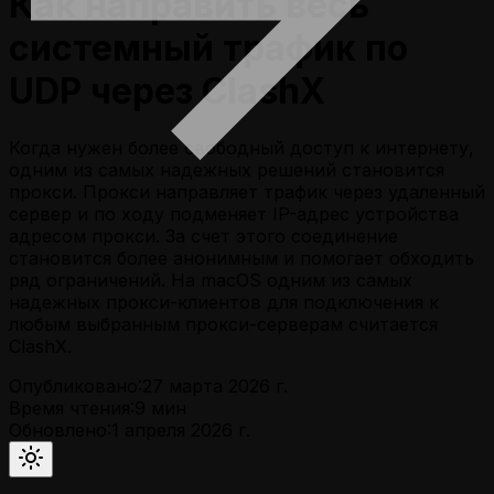
Как направить весь
системный трафик по
UDP через ClashX
Когда нужен более свободный доступ к интернету,
одним из самых надежных решений становится
прокси. Прокси направляет трафик через удаленный
сервер и по ходу подменяет IP-адрес устройства
адресом прокси. За счет этого соединение
становится более анонимным и помогает обходить
ряд ограничений. На macOS одним из самых
надежных прокси-клиентов для подключения к
любым выбранным прокси-серверам считается
ClashX.
Опубликовано:
27 марта 2026 г.
Время чтения:
9
мин
Обновлено:
1 апреля 2026 г.