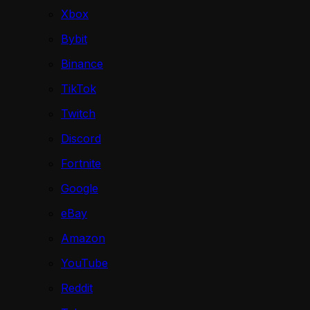
Xbox
Bybit
Binance
TikTok
Twitch
Discord
Fortnite
Google
eBay
Amazon
YouTube
Reddit