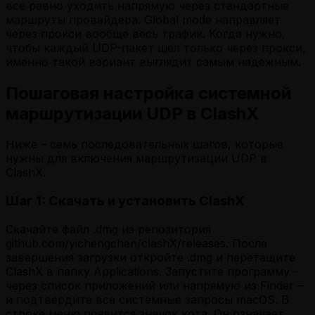
все равно уходить напрямую через стандартные
маршруты провайдера. Global mode направляет
через прокси вообще весь трафик. Когда нужно,
чтобы каждый UDP-пакет шел только через прокси,
именно такой вариант выглядит самым надежным.
Пошаговая настройка системной
маршрутизации UDP в ClashX
Ниже – семь последовательных шагов, которые
нужны для включения маршрутизации UDP в
ClashX.
Шаг 1: Скачать и установить ClashX
Скачайте файл .dmg из репозитория
github.com/yichengchen/clashX/releases. После
завершения загрузки откройте .dmg и перетащите
ClashX в папку Applications. Запустите программу –
через список приложений или напрямую из Finder –
и подтвердите все системные запросы macOS. В
строке меню появится значок кота. Он означает,