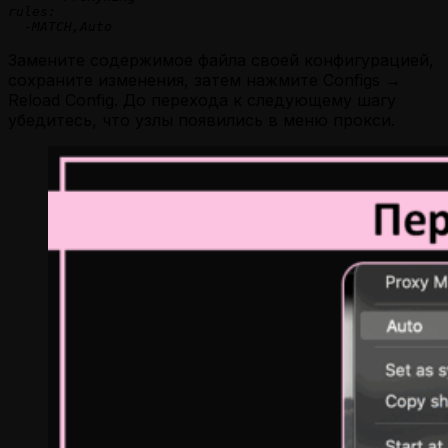
rules:

  -MATCH,Auto
Замените содержимое файла своей конфигурацией,
сохраните изменения, затем нажмите Configs →
Reload Config. До перехода к следующему шагу
убедитесь, что узлы появились в меню прокси.