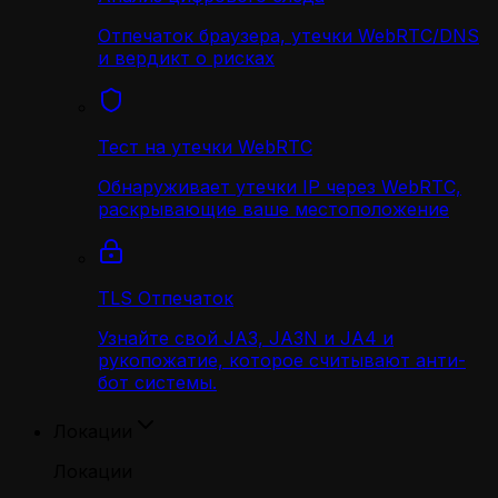
Отпечаток браузера, утечки WebRTC/DNS
и вердикт о рисках
Тест на утечки WebRTC
Обнаруживает утечки IP через WebRTC,
раскрывающие ваше местоположение
TLS Отпечаток
Узнайте свой JA3, JA3N и JA4 и
рукопожатие, которое считывают анти-
бот системы.
Локации
Локации