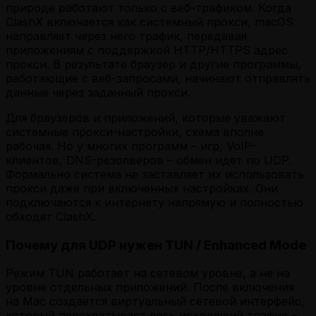
природе работают только с веб-трафиком. Когда
ClashX включается как системный прокси, macOS
направляет через него трафик, передавая
приложениям с поддержкой HTTP/HTTPS адрес
прокси. В результате браузер и другие программы,
работающие с веб-запросами, начинают отправлять
данные через заданный прокси.
Для браузеров и приложений, которые уважают
системные прокси-настройки, схема вполне
рабочая. Но у многих программ – игр, VoIP-
клиентов, DNS-резолверов – обмен идет по UDP.
Формально система не заставляет их использовать
прокси даже при включенных настройках. Они
подключаются к интернету напрямую и полностью
обходят ClashX.
Почему для UDP нужен TUN / Enhanced Mode
Режим TUN работает на сетевом уровне, а не на
уровне отдельных приложений. После включения
на Mac создается виртуальный сетевой интерфейс,
который перехватывает весь исходящий трафик –