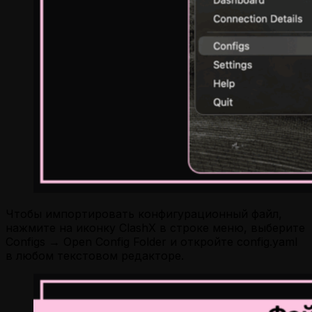
Чтобы импортировать конфигурационный файл,
нажмите на иконку ClashX в строке меню, выберите
Configs → Open Config Folder и откройте config.yaml
в любом текстовом редакторе.