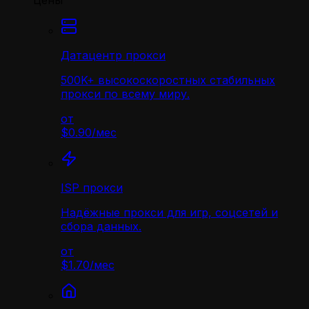
Цены
Датацентр прокси
500K+ высокоскоростных стабильных
прокси по всему миру.
от
$0.90
/
мес
ISP прокси
Надёжные прокси для игр, соцсетей и
сбора данных.
от
$1.70
/
мес