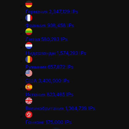
Германия
2,347,129
IPs
Франция
938,458
IPs
Литва
580,283
IPs
Нидерланды
1,574,293
IPs
Румыния
657,872
IPs
США
3,420,000
IPs
Испания
823,485
IPs
Великобритания
1,364,739
IPs
Гонконг
175,000
IPs