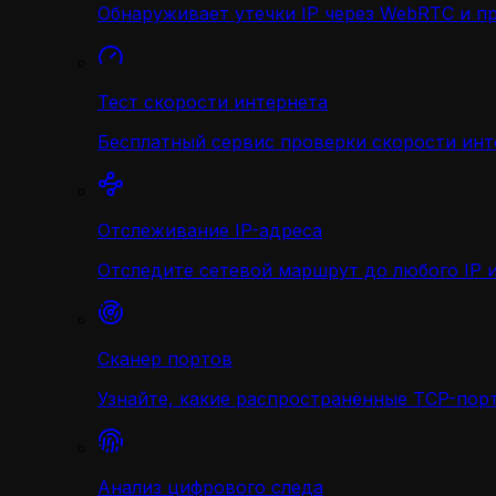
Обнаруживает утечки IP через WebRTC и п
Тест скорости интернета
Бесплатный сервис проверки скорости инт
Отслеживание IP-адреса
Отследите сетевой маршрут до любого IP и
Сканер портов
Узнайте, какие распространённые TCP-порт
Анализ цифрового следа