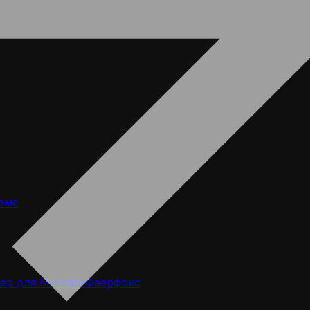
оме
ер для Мозила Фаерфокс