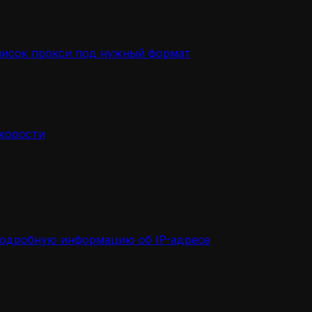
писок прокси под нужный формат
скорости
подробную информацию об IP-адресе