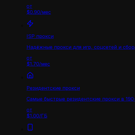
от
$0.90
/
мес
ISP прокси
Надёжные прокси для игр, соцсетей и сбор
от
$1.70
/
мес
Резидентские прокси
Самые быстрые резидентские прокси в 190+
от
$1.00
/
ГБ