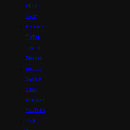
Xbox
Bybit
Binance
TikTok
Twitch
Discord
Fortnite
Google
eBay
Amazon
YouTube
Reddit