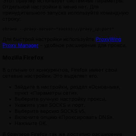
Этот браузер использует системные параметры.
Отдельной настройки в меню нет. Для
принудительного запуска используйте командную
строку:
chrome --proxy-server="socks5://proxy_ip:port"
Для быстрой настройки используйте
ProxyWing
Proxy Manager
– удобное расширение для прокси.
Mozilla Firefox
В отличие от конкурентов, Firefox имеет свои
сетевые настройки. Это выделяет его.
Зайдите в настройки, раздел «Основные»,
пункт «Параметры сети».
Выберите ручную настройку прокси.
Укажите узел SOCKS и порт.
Выберите версию SOCKS v5.
Включите опцию «Проксировать DNS».
Нажмите OK.
В браузере Firefox так же доступно расширение