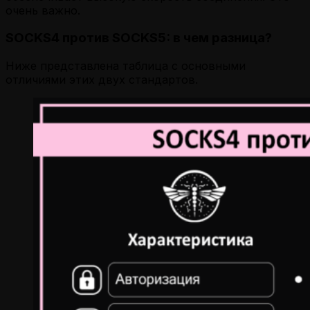
очень важно.
SOCKS4 против SOCKS5: в чем разница?
Ниже представлена таблица с основными
отличиями этих двух стандартов.