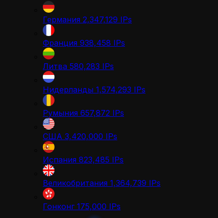
Германия
2,347,129
IPs
Франция
938,458
IPs
Литва
580,283
IPs
Нидерланды
1,574,293
IPs
Румыния
657,872
IPs
США
3,420,000
IPs
Испания
823,485
IPs
Великобритания
1,364,739
IPs
Гонконг
175,000
IPs