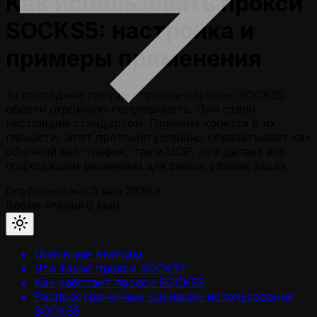
Как использовать прокси
SOCKS5: настройка и
примеры применения
За последние пару лет прокси-серверы SOCKS5
обрели огромную популярность. Они стали
настоящим стандартом. Причина кроется в их
гибкости. Этот протокол успешно обрабатывает как
обычный веб-трафик, так и UDP. Это делает его
подходящим решением для самых разных задач.
Опубликовано:
3 мая 2026 г.
Время чтения:
6
мин
Основные выводы
Что такое прокси SOCKS?
Как работает прокси SOCKS5
Распространенные сценарии использования
SOCKS5