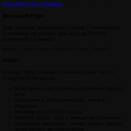
ProxyWing Proxy Manager
.
Microsoft Edge
Edge работает аналогично Chrome. Применяются
системные настройки. Для запуска SOCKS5
используйте команду:
msedge --proxy-server="socks5://proxy_ip:port"
Safari
Браузер Safari опирается на настройки macOS.
Следуйте этим шагам:
В системных настройках выберите активную
сеть.
Перейдите в «Подробности», затем в
«Прокси».
Активируйте SOCKS-прокси.
Введите адрес, порт и данные авторизации.
Сохраните настройки. Теперь трафик пойдет
через прокси автоматически.