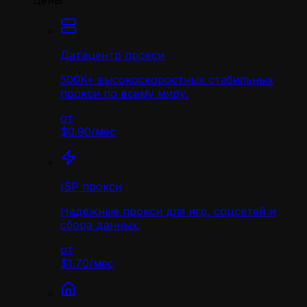
Цены
Датацентр прокси
500K+ высокоскоростных стабильных
прокси по всему миру.
от
$0.90
/
мес
ISP прокси
Надёжные прокси для игр, соцсетей и
сбора данных.
от
$1.70
/
мес