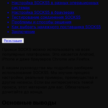
Настройка SOCKS5 в разных операционных
системах
Настройка SOCKS5 в браузерах
Тестирование соединения SOCKS5
Проблемы и способы решения
Как выбрать надежного поставщика SOCKS5
Заключение
Регистрация
Прокси SOCKS можно использовать на всех
популярных платформах. Это касается Android,
iPhone и даже браузеров Chrome или Firefox.
В нашем руководстве мы подробно разберем
использование SOCKS5. Мы изучим процесс
настройки, реальные примеры, преимущества и
другие нюансы. Если вы интересуетесь темой
прокси, этот материал для вас. Обязательно
дочитайте до конца.
Основные выводы