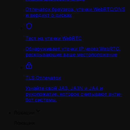
Отпечаток браузера, утечки WebRTC/DNS
и вердикт о рисках
Тест на утечки WebRTC
Обнаруживает утечки IP через WebRTC,
раскрывающие ваше местоположение
TLS Отпечаток
Узнайте свой JA3, JA3N и JA4 и
рукопожатие, которое считывают анти-
бот системы.
Локации
Локации