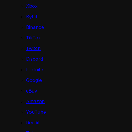
Xbox
Bybit
Binance
TikTok
Twitch
Discord
Fortnite
Google
eBay
Amazon
YouTube
Reddit