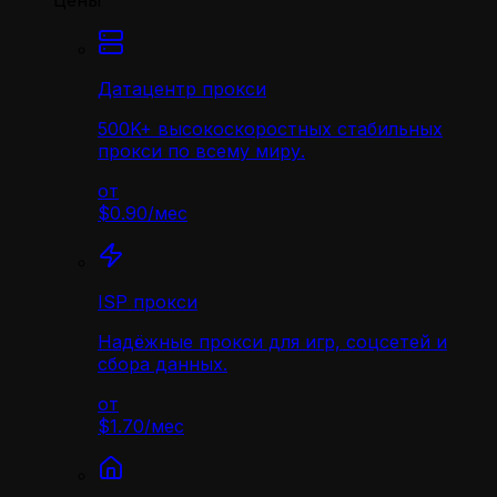
Цены
Датацентр прокси
500K+ высокоскоростных стабильных
прокси по всему миру.
от
$0.90
/
мес
ISP прокси
Надёжные прокси для игр, соцсетей и
сбора данных.
от
$1.70
/
мес