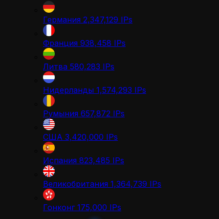
Германия
2,347,129
IPs
Франция
938,458
IPs
Литва
580,283
IPs
Нидерланды
1,574,293
IPs
Румыния
657,872
IPs
США
3,420,000
IPs
Испания
823,485
IPs
Великобритания
1,364,739
IPs
Гонконг
175,000
IPs