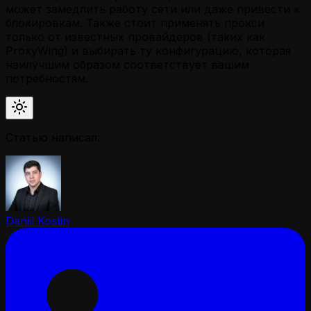
может замедлить работу сети или даже привести к
блокировкам. Также стоит применять прокси
только от известных провайдеров (таких как
ProxyWing) и выбирать ту конфигурацию, которая
наилучшим образом соответствует вашим
потребностям.
Статью написал:
Daniil Kostin