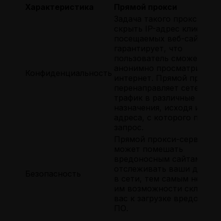
Характеристика
Прямой прокси
Задача такого прокси —
скрыть IP-адрес клиента 
посещаемых веб-сайтов. 
гарантирует, что
пользователь сможет
анонимно просматривать
Конфиденциальность
интернет. Прямой прокси
перенаправляет сетевой
трафик в различные пунк
назначения, исходя из IP-
адреса, с которого посту
запрос.
Прямой прокси-сервер
может помешать
вредоносным сайтам
отслеживать ваши действ
Безопасность
в сети, тем самым не дав
им возможности склонит
вас к загрузке вредоносн
ПО.