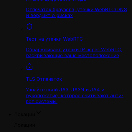
Отпечаток браузера, утечки WebRTC/DNS
и вердикт о рисках
Тест на утечки WebRTC
Обнаруживает утечки IP через WebRTC,
раскрывающие ваше местоположение
TLS Отпечаток
Узнайте свой JA3, JA3N и JA4 и
рукопожатие, которое считывают анти-
бот системы.
Локации
Локации