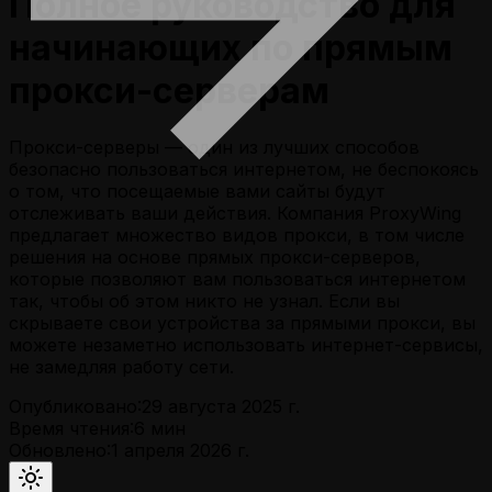
Полное руководство для
начинающих по прямым
прокси-серверам
Прокси-серверы — один из лучших способов
безопасно пользоваться интернетом, не беспокоясь
о том, что посещаемые вами сайты будут
отслеживать ваши действия. Компания ProxyWing
предлагает множество видов прокси, в том числе
решения на основе прямых прокси-серверов,
которые позволяют вам пользоваться интернетом
так, чтобы об этом никто не узнал. Если вы
скрываете свои устройства за прямыми прокси, вы
можете незаметно использовать интернет-сервисы,
не замедляя работу сети.
Опубликовано:
29 августа 2025 г.
Время чтения:
6
мин
Обновлено:
1 апреля 2026 г.