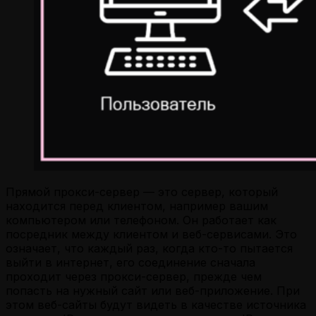
Прямой прокси-сервер — это сервер, который
находится перед клиентом, например вашим
компьютером или телефоном. Он работает как
посредник между клиентом и веб-сервисами. Это
означает, что каждый раз, когда кто-то пытается
выйти в интернет, его соединение сначала
проходит через прокси-сервер, прежде чем
попасть на нужный сайт или веб-приложение. При
этом веб-сайты будут видеть в качестве источника