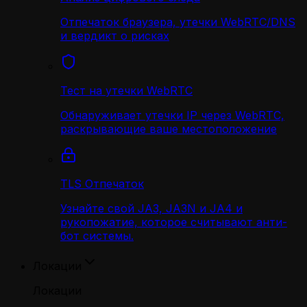
Отпечаток браузера, утечки WebRTC/DNS
и вердикт о рисках
Тест на утечки WebRTC
Обнаруживает утечки IP через WebRTC,
раскрывающие ваше местоположение
TLS Отпечаток
Узнайте свой JA3, JA3N и JA4 и
рукопожатие, которое считывают анти-
бот системы.
Локации
Локации