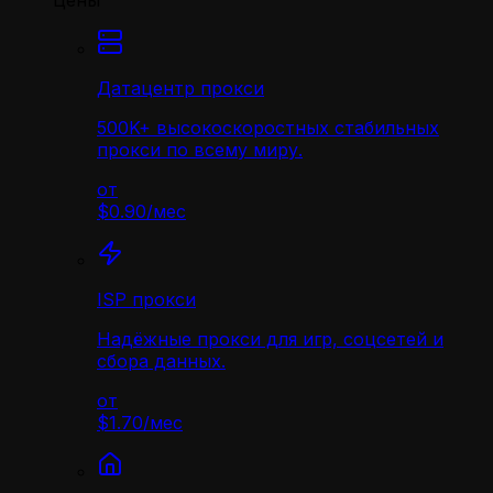
Цены
Датацентр прокси
500K+ высокоскоростных стабильных
прокси по всему миру.
от
$0.90
/
мес
ISP прокси
Надёжные прокси для игр, соцсетей и
сбора данных.
от
$1.70
/
мес