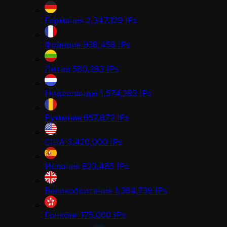
Германия
2,347,129
IPs
Франция
938,458
IPs
Литва
580,283
IPs
Нидерланды
1,574,293
IPs
Румыния
657,872
IPs
США
3,420,000
IPs
Испания
823,485
IPs
Великобритания
1,364,739
IPs
Гонконг
175,000
IPs