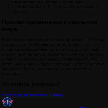
сложнее по сравнению с аналогами.
Стоимость может быть высокой для малого
бизнеса.
Пример применения в реальном
мире
Банковское приложение может применять F5 Shape
для эффективной блокировки поддельных и
несанкционированных попыток входа в систему,
обеспечивая неприкосновенность счетов клиентов.
В таком сценарии системы F5 гарантируют, что
легальные клиенты смогут получить доступ к своим
аккаунтам без задержек или дополнительных
проверок.
Остались вопросы?
Регистрация
Свяжитесь с нами