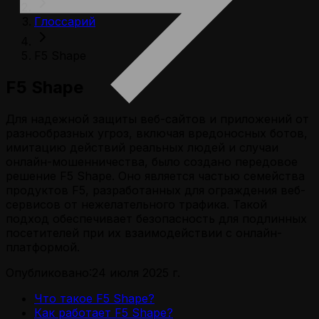
Глоссарий
F5 Shape
F5 Shape
Для надежной защиты веб-сайтов и приложений от
разнообразных угроз, включая вредоносных ботов,
имитацию действий реальных людей и случаи
онлайн-мошенничества, было создано передовое
решение F5 Shape. Оно является частью семейства
продуктов F5, разработанных для ограждения веб-
сервисов от нежелательного трафика. Такой
подход обеспечивает безопасность для подлинных
посетителей при их взаимодействии с онлайн-
платформой.
Опубликовано:
24 июля 2025 г.
Что такое F5 Shape?
Как работает F5 Shape?