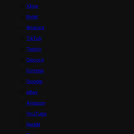
Xbox
Bybit
Binance
TikTok
Twitch
Discord
Fortnite
Google
eBay
Amazon
YouTube
Reddit