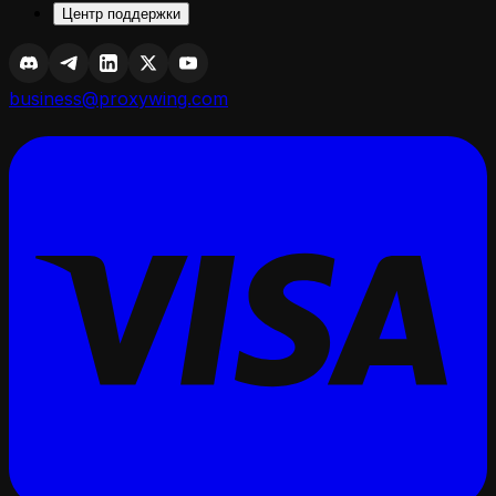
Центр поддержки
business@proxywing.com