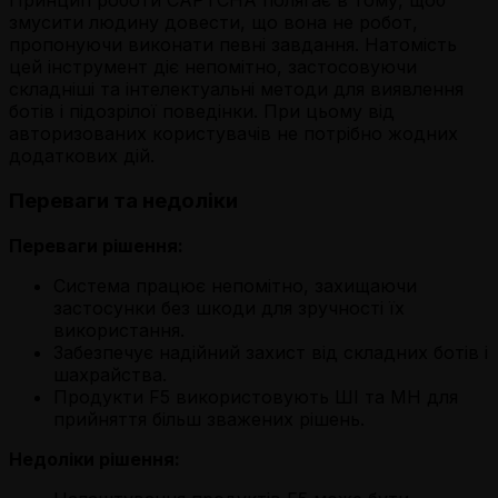
Принцип роботи CAPTCHA полягає в тому, щоб
змусити людину довести, що вона не робот,
пропонуючи виконати певні завдання. Натомість
цей інструмент діє непомітно, застосовуючи
складніші та інтелектуальні методи для виявлення
ботів і підозрілої поведінки. При цьому від
авторизованих користувачів не потрібно жодних
додаткових дій.
Переваги та недоліки
Переваги рішення:
Система працює непомітно, захищаючи
застосунки без шкоди для зручності їх
використання.
Забезпечує надійний захист від складних ботів і
шахрайства.
Продукти F5 використовують ШІ та МН для
прийняття більш зважених рішень.
Недоліки рішення: