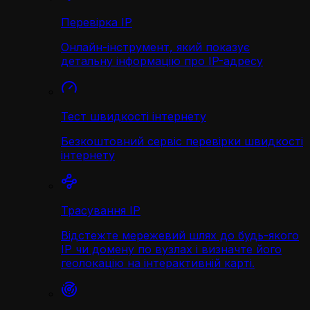
Перевірка IP
Онлайн-інструмент, який показує
детальну інформацію про IP-адресу
Тест швидкості інтернету
Безкоштовний сервіс перевірки швидкості
інтернету
Трасування IP
Відстежте мережевий шлях до будь-якого
IP чи домену по вузлах і визначте його
геолокацію на інтерактивній карті.