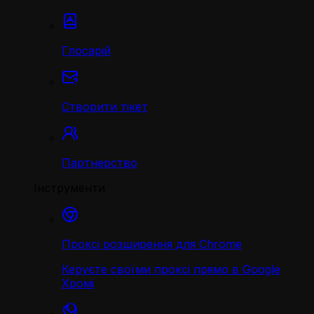
Глосарій
Створити тікет
Партнерство
Інструменти
Проксі розширення для Chrome
Керуєте своїми проксі прямо в Google
Хромі