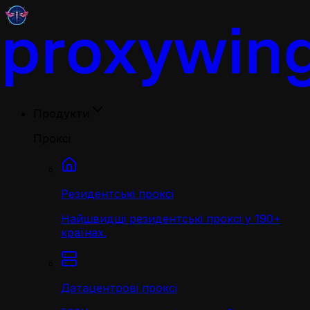
Продукти
Проксі
Резидентські проксі
Найшвидші резидентські проксі у 190+
країнах.
Датацентрові проксі