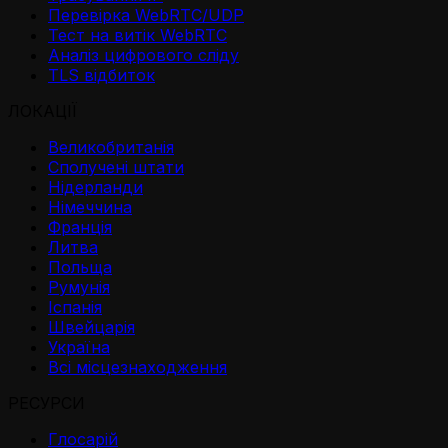
Перевірка WebRTC/UDP
Тест на витік WebRTC
Аналіз цифрового сліду
TLS відбиток
ЛОКАЦІЇ
Великобританія
Сполучені штати
Нідерланди
Німеччина
Франція
Литва
Польща
Румунія
Іспанія
Швейцарія
Україна
Всі місцезнаходження
РЕСУРСИ
Глосарій