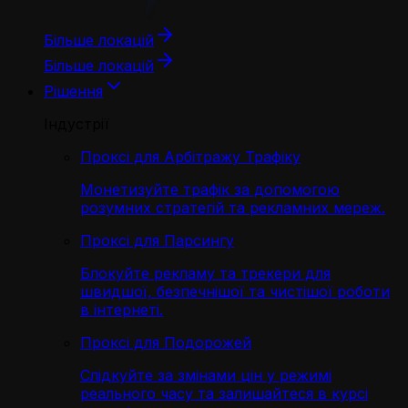
Більше локацій
Більше локацій
Рішення
Індустрії
Проксі для Арбітражу Трафіку
Монетизуйте трафік за допомогою
розумних стратегій та рекламних мереж.
Проксі для Парсингу
Блокуйте рекламу та трекери для
швидшої, безпечнішої та чистішої роботи
в інтернеті.
Проксі для Подорожей
Слідкуйте за змінами цін у режимі
реального часу та залишайтеся в курсі