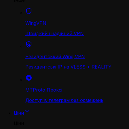
Інше
WingVPN
Швидкий і надійний VPN
Резидентський Wing VPN
Резидентські IP на VLESS + REALITY
MTProto Проксі
Доступ в телеграм без обмежень
Ціни
Ціни