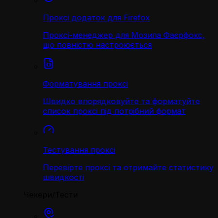
Проксі додаток для Firefox
Проксі-менеджер для Мозила Фаєрфокс,
що повністю настроюється
Форматування проксі
Швидко впорядковуйте та форматуйте
список проксі під потрібний формат
Тестування проксі
Перевірте проксі та отримайте статистику
швидкості
Чекери/Тести