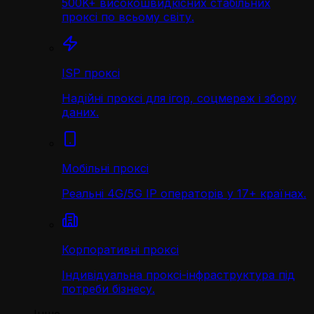
500K+ високошвидкісних стабільних
проксі по всьому світу.
ISP проксі
Надійні проксі для ігор, соцмереж і збору
даних.
Мобільні проксі
Реальні 4G/5G IP операторів у 17+ країнах.
Корпоративні проксі
Індивідуальна проксі-інфраструктура під
потреби бізнесу.