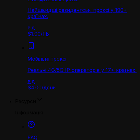
Найшвидші резидентські проксі у 190+
країнах.
від
$1.00
/
ГБ
Мобільні проксі
Реальні 4G/5G IP операторів у 17+ країнах.
від
$4.00
/
день
Ресурси
Інформація
FAQ