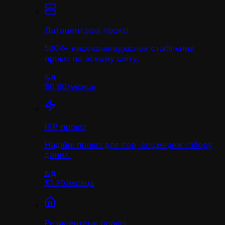
Датацентрові проксі
500K+ високошвидкісних стабільних
проксі по всьому світу.
від
$0.90
/
місяць
ISP проксі
Надійні проксі для ігор, соцмереж і збору
даних.
від
$1.70
/
місяць
Резидентські проксі