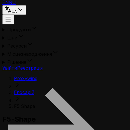
EN
RU
UA
Продукти
Ціни
Ресурси
Місцезнаходження
Рішення
Увійти
Реєстрація
Proxywing
Глосарій
F5 Shape
F5-Shape