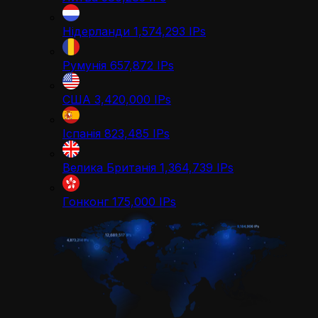
Нідерланди
1,574,293
IPs
Румунія
657,872
IPs
США
3,420,000
IPs
Іспанія
823,485
IPs
Велика Британія
1,364,739
IPs
Гонконг
175,000
IPs