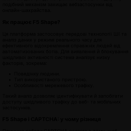
подібний механізм захищає вебзастосунки від
онлайн-шахрайства.
Як працює F5 Shape?
Ця платформа застосовує передові технології ШІ та
аналіз даних у режимі реального часу для
ефективного відокремлення справжніх людей від
автоматизованих ботів. Для виявлення й блокування
шкідливої активності система аналізує низку
факторів, зокрема:
Поведінку людини.
Тип використаного пристрою.
Особливості мережевого трафіку.
Такий аналіз дозволяє ідентифікувати й запобігати
доступу шкідливого трафіку до веб- та мобільних
застосунків.
F5 Shape і CAPTCHA: у чому різниця