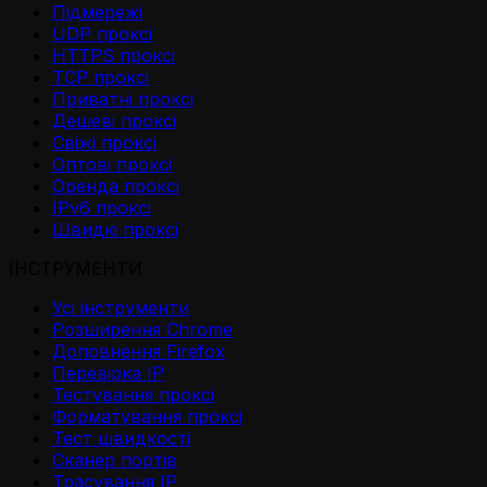
Підмережі
UDP проксі
HTTPS проксі
TCP проксі
Приватні проксі
Дешеві проксі
Свіжі проксі
Оптові проксі
Оренда проксі
IPv6 проксі
Швидкі проксі
ІНСТРУМЕНТИ
Усі інструменти
Розширення Chrome
Доповнення Firefox
Перевірка IP
Тестування проксі
Форматування проксі
Тест швидкості
Сканер портів
Трасування IP