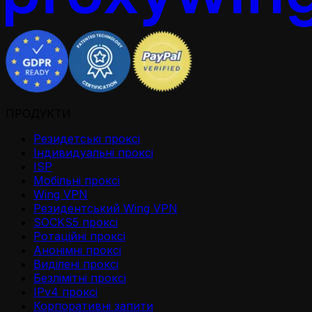
ПРОДУКТИ
Резидетськi проксi
Iндивидуальнi проксi
ISP
Мобільні проксі
Wing VPN
Резидентський Wing VPN
SOCKS5 проксі
Ротаційні проксі
Анонімні проксі
Виділені проксі
Безлімітні проксі
IPv4 проксі
Корпоративні запити