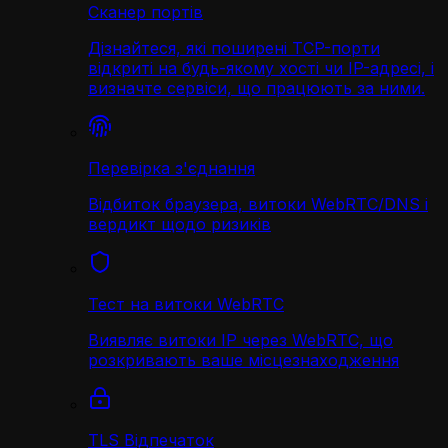
Сканер портів
Дізнайтеся, які поширені TCP-порти
відкриті на будь-якому хості чи IP-адресі, і
визначте сервіси, що працюють за ними.
Перевірка з'єднання
Відбиток браузера, витоки WebRTC/DNS і
вердикт щодо ризиків
Тест на витоки WebRTC
Виявляє витоки IP через WebRTC, що
розкривають ваше місцезнаходження
TLS Відпечаток