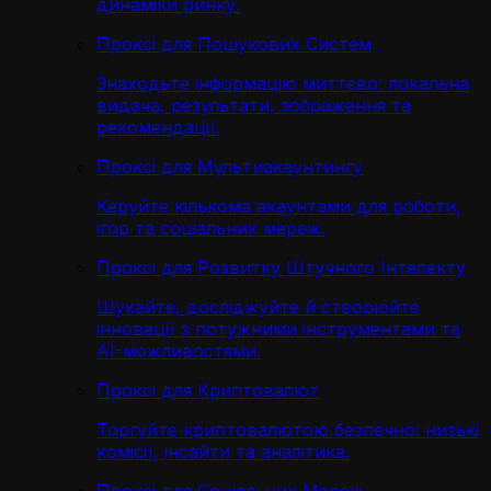
динаміки ринку.
Проксі для Пошукових Систем
Знаходьте інформацію миттєво: локальна
видача, результати, зображення та
рекомендації.
Проксі для Мультиакаунтингу
Керуйте кількома акаунтами для роботи,
ігор та соціальних мереж.
Проксі для Розвитку Штучного Інтелекту
Шукайте, досліджуйте й створюйте
інновації з потужними інструментами та
AI-можливостями.
Проксі для Криптовалют
Торгуйте криптовалютою безпечно: низькі
комісії, інсайти та аналітика.