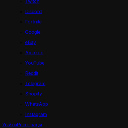
Twitch
Discord
Fortnite
Google
eBay
Amazon
YouTube
Reddit
Telegram
Shopify
WhatsApp
Instagram
Увійти
Реєстрація