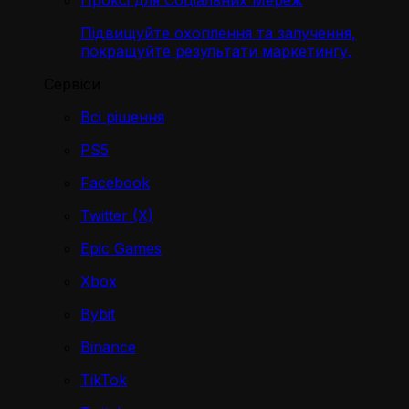
Проксі для Соціальних Мереж
Підвищуйте охоплення та залучення,
покращуйте результати маркетингу.
Сервіси
Всі рішення
PS5
Facebook
Twitter (X)
Epic Games
Xbox
Bybit
Binance
TikTok