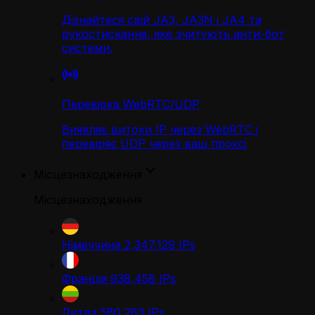
Дізнайтеся свій JA3, JA3N і JA4 та
рукостискання, яке зчитують анти-бот
системи.
Перевірка WebRTC/UDP
Виявляє витоки IP через WebRTC і
перевіряє UDP через ваш проксі
Місцезнаходження
Місцезнаходження
Німеччина
2,347,129
IPs
Франція
938,458
IPs
Литва
580,283
IPs