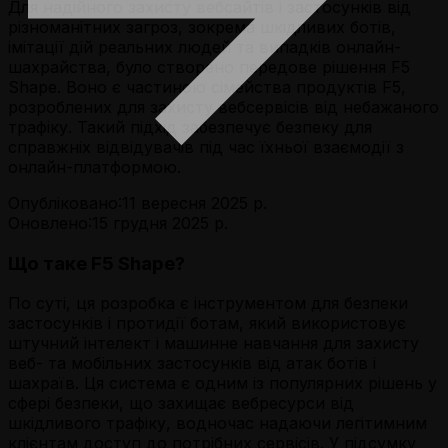
Для надійного захисту вебсайтів і застосунків від
різноманітних загроз, зокрема шкідливих ботів,
імітації дій реальних людей та випадків онлайн-
шахрайства, було створено передове рішення F5
Shape. Воно є частиною сімейства продуктів F5,
розроблених для захисту вебсервісів від небажаного
трафіку. Такий підхід забезпечує безпеку для
справжніх відвідувачів під час їхньої взаємодії з
онлайн-платформою.
Опубліковано:
11 вересня 2025 р.
Оновлено:
15 грудня 2025 р.
Що таке F5 Shape?
По суті, ця розробка є інструментом для безпеки
застосунків і протидії ботам, який використовує
штучний інтелект і машинне навчання для захисту
веб- та мобільних застосунків від атак ботів і
шахраїв. Ця система є одним із популярних рішень у
сфері безпеки, що захищає вебресурси від
шкідливого трафіку, водночас надаючи легітимним
клієнтам доступ до потрібних сервісів. У підсумку