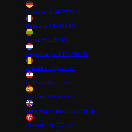
Германия
2,347,129
IPs
Франция
938,458
IPs
Литва
580,283
IPs
Нидерланды
1,574,293
IPs
Румыния
657,872
IPs
США
3,420,000
IPs
Испания
823,485
IPs
Великобритания
1,364,739
IPs
Гонконг
175,000
IPs