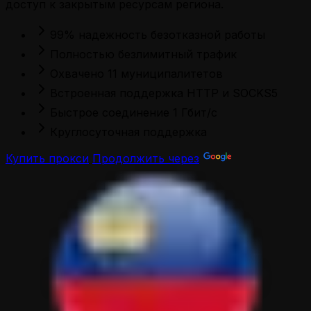
доступ к закрытым ресурсам региона.
99% надежность безотказной работы
Полностью безлимитный трафик
Охвачено 11 муниципалитетов
Встроенная поддержка HTTP и SOCKS5
Быстрое соединение 1 Гбит/с
Круглосуточная поддержка
Купить прокси
Продолжить через