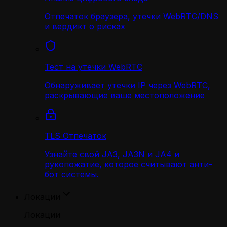
Отпечаток браузера, утечки WebRTC/DNS
и вердикт о рисках
Тест на утечки WebRTC
Обнаруживает утечки IP через WebRTC,
раскрывающие ваше местоположение
TLS Отпечаток
Узнайте свой JA3, JA3N и JA4 и
рукопожатие, которое считывают анти-
бот системы.
Локации
Локации