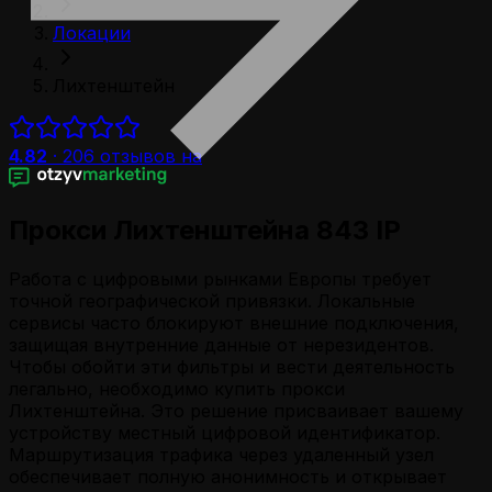
Локации
Лихтенштейн
4.82
·
206
отзывов на
Прокси Лихтенштейна 843 IP
Работа с цифровыми рынками Европы требует
точной географической привязки. Локальные
сервисы часто блокируют внешние подключения,
защищая внутренние данные от нерезидентов.
Чтобы обойти эти фильтры и вести деятельность
легально, необходимо купить прокси
Лихтенштейна. Это решение присваивает вашему
устройству местный цифровой идентификатор.
Маршрутизация трафика через удаленный узел
обеспечивает полную анонимность и открывает