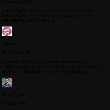
4 декабря 2025
Я использую их ISP-прокси — отличная цена.
Рекомендую ProxyWing, опыт работы с ними
действительно отличный.
Джошуа
22 ноября 2025
Отличные ISP-прокси и сильная команда
поддержки со средним временем ответа около 1
минуты. Определённо стоит использовать.
Иван Обухов
4 июля 2026