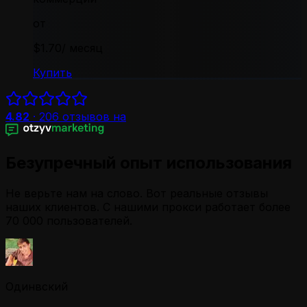
от
$1.70
/ месяц
Купить
4.82
·
206
отзывов на
Безупречный опыт использования
Не верьте нам на слово. Вот реальные отзывы
наших клиентов. С нашими прокси работает более
70 000 пользователей.
Одинвский