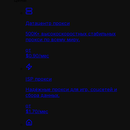
Цены
Датацентр прокси
500K+ высокоскоростных стабильных
прокси по всему миру.
от
$0.90
/
мес
ISP прокси
Надёжные прокси для игр, соцсетей и
сбора данных.
от
$1.70
/
мес