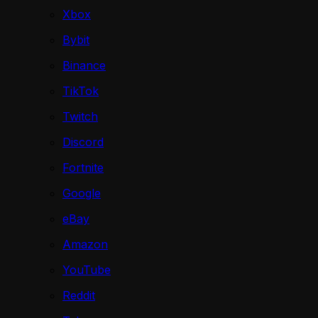
Xbox
Bybit
Binance
TikTok
Twitch
Discord
Fortnite
Google
eBay
Amazon
YouTube
Reddit