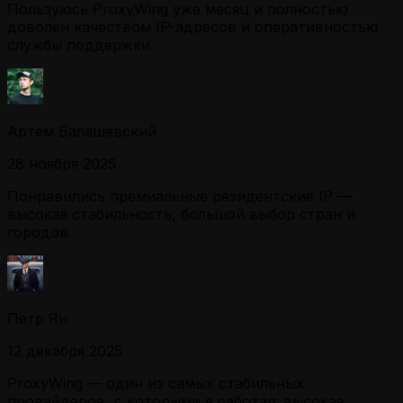
Пользуюсь ProxyWing уже месяц и полностью
доволен качеством IP-адресов и оперативностью
службы поддержки.
Артем Балашевский
28 ноября 2025
Понравились премиальные резидентские IP —
высокая стабильность, большой выбор стран и
городов
Петр Ян
12 декабря 2025
ProxyWing — один из самых стабильных
провайдеров, с которыми я работал: высокая