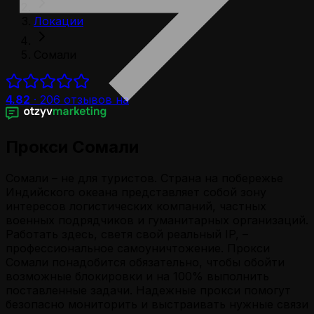
Локации
Сомали
4.82
·
206
отзывов на
Прокси Сомали
Сомали – не для туристов. Страна на побережье
Индийского океана представляет собой зону
интересов логистических компаний, частных
военных подрядчиков и гуманитарных организаций.
Работать здесь, светя свой реальный IP, –
профессиональное самоуничтожение. Прокси
Сомали понадобится обязательно, чтобы обойти
возможные блокировки и на 100% выполнить
поставленные задачи. Надежные прокси помогут
безопасно мониторить и выстраивать нужные связи