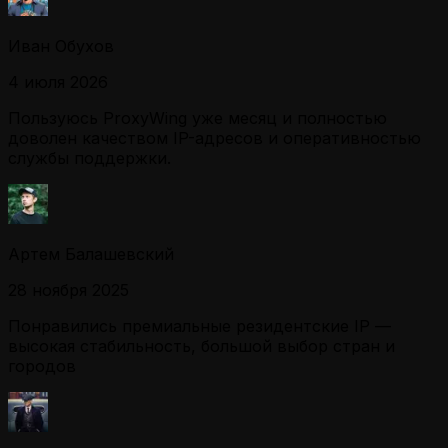
Иван Обухов
4 июля 2026
Пользуюсь ProxyWing уже месяц и полностью
доволен качеством IP-адресов и оперативностью
службы поддержки.
Артем Балашевский
28 ноября 2025
Понравились премиальные резидентские IP —
высокая стабильность, большой выбор стран и
городов