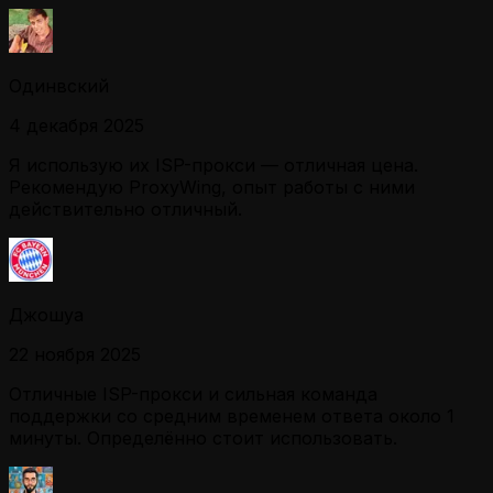
Одинвский
4 декабря 2025
Я использую их ISP-прокси — отличная цена.
Рекомендую ProxyWing, опыт работы с ними
действительно отличный.
Джошуа
22 ноября 2025
Отличные ISP-прокси и сильная команда
поддержки со средним временем ответа около 1
минуты. Определённо стоит использовать.