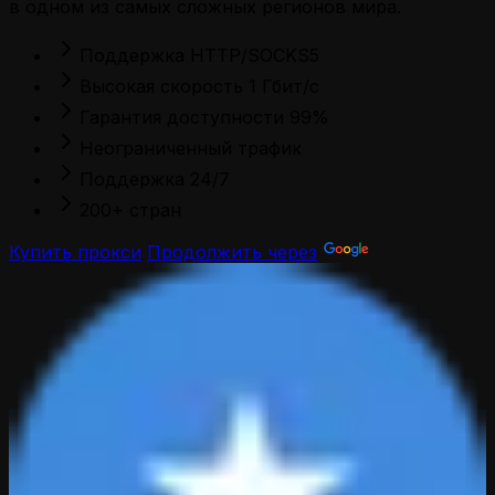
в одном из самых сложных регионов мира.
Поддержка HTTP/SOCKS5
Высокая скорость 1 Гбит/с
Гарантия доступности 99%
Неограниченный трафик
Поддержка 24/7
200+ стран
Купить прокси
Продолжить через