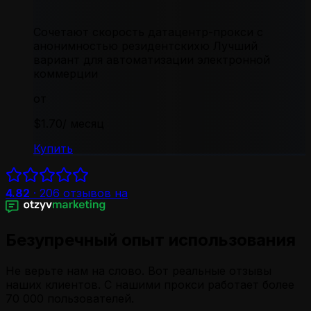
Сочетают скорость датацентр-прокси с
анонимностью резидентскихю Лучший
вариант для автоматизации электронной
коммерции
от
$1.70
/ месяц
Купить
4.82
·
206
отзывов на
Безупречный опыт использования
Не верьте нам на слово. Вот реальные отзывы
наших клиентов. С нашими прокси работает более
70 000 пользователей.