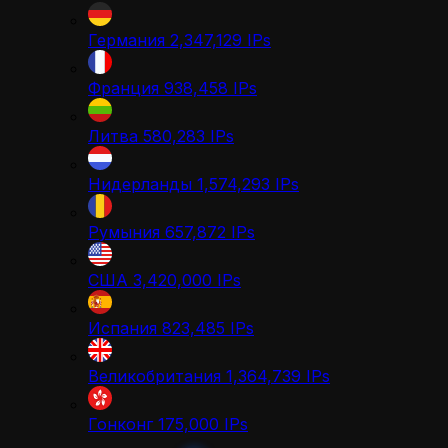
Германия
2,347,129
IPs
Франция
938,458
IPs
Литва
580,283
IPs
Нидерланды
1,574,293
IPs
Румыния
657,872
IPs
США
3,420,000
IPs
Испания
823,485
IPs
Великобритания
1,364,739
IPs
Гонконг
175,000
IPs