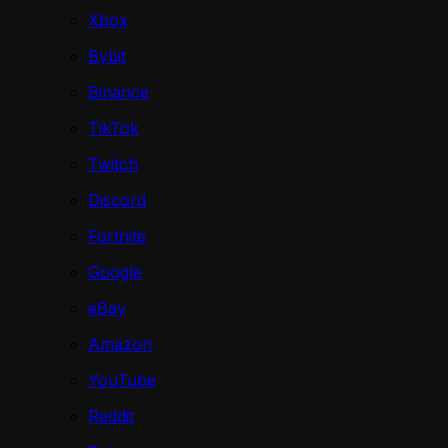
Xbox
Bybit
Binance
TikTok
Twitch
Discord
Fortnite
Google
eBay
Amazon
YouTube
Reddit