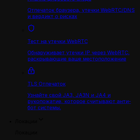
Отпечаток браузера, утечки WebRTC/DNS
и вердикт о рисках
Тест на утечки WebRTC
Обнаруживает утечки IP через WebRTC,
раскрывающие ваше местоположение
TLS Отпечаток
Узнайте свой JA3, JA3N и JA4 и
рукопожатие, которое считывают анти-
бот системы.
Локации
Локации