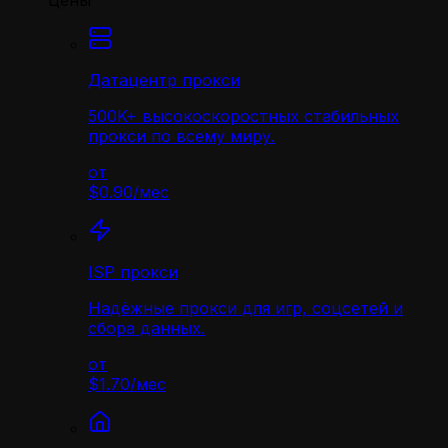
Цены
Датацентр прокси
500K+ высокоскоростных стабильных
прокси по всему миру.
от
$0.90
/
мес
ISP прокси
Надёжные прокси для игр, соцсетей и
сбора данных.
от
$1.70
/
мес