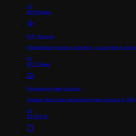
от
$0.90
/
мес
ISP прокси
Надёжные прокси для игр, соцсетей и сбор
от
$1.70
/
мес
Резидентские прокси
Самые быстрые резидентские прокси в 190+
от
$1.00
/
ГБ