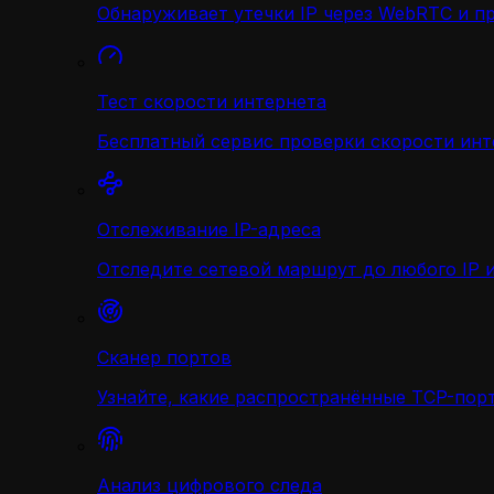
Обнаруживает утечки IP через WebRTC и п
Тест скорости интернета
Бесплатный сервис проверки скорости инт
Отслеживание IP-адреса
Отследите сетевой маршрут до любого IP и
Сканер портов
Узнайте, какие распространённые TCP-порт
Анализ цифрового следа