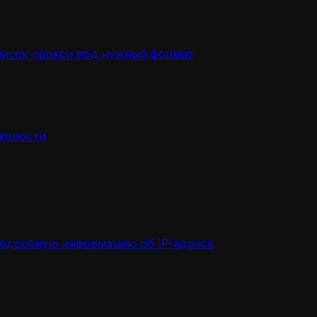
писок прокси под нужный формат
скорости
подробную информацию об IP-адресе