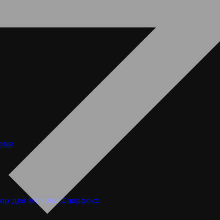
оме
ер для Мозила Фаерфокс