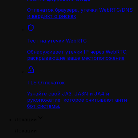
Отпечаток браузера, утечки WebRTC/DNS
и вердикт о рисках
Тест на утечки WebRTC
Обнаруживает утечки IP через WebRTC,
раскрывающие ваше местоположение
TLS Отпечаток
Узнайте свой JA3, JA3N и JA4 и
рукопожатие, которое считывают анти-
бот системы.
Локации
Локации