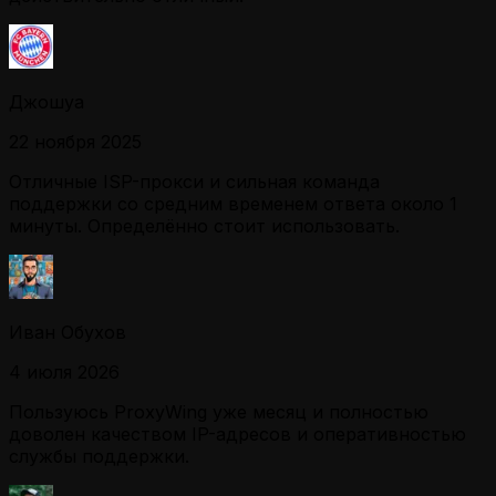
Джошуа
22 ноября 2025
Отличные ISP-прокси и сильная команда
поддержки со средним временем ответа около 1
минуты. Определённо стоит использовать.
Иван Обухов
4 июля 2026
Пользуюсь ProxyWing уже месяц и полностью
доволен качеством IP-адресов и оперативностью
службы поддержки.