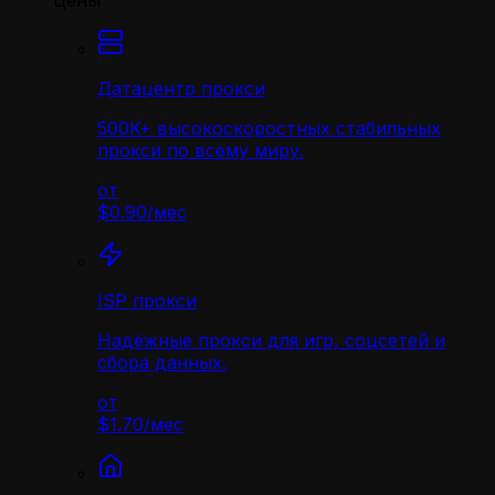
Цены
Датацентр прокси
500K+ высокоскоростных стабильных
прокси по всему миру.
от
$0.90
/
мес
ISP прокси
Надёжные прокси для игр, соцсетей и
сбора данных.
от
$1.70
/
мес