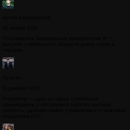
Артем Балашевский
28 ноября 2025
Понравились премиальные резидентские IP —
высокая стабильность, большой выбор стран и
городов
Петр Ян
12 декабря 2025
ProxyWing — один из самых стабильных
провайдеров, с которыми я работал: высокая
скорость, удобная панель управления и отзывчивая
поддержка 24/7.