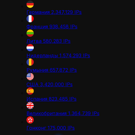
Германия
2,347,129
IPs
Франция
938,458
IPs
Литва
580,283
IPs
Нидерланды
1,574,293
IPs
Румыния
657,872
IPs
США
3,420,000
IPs
Испания
823,485
IPs
Великобритания
1,364,739
IPs
Гонконг
175,000
IPs