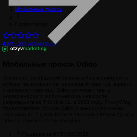
Мобильные прокси
Прокси odido
4.82
·
206
отзывов на
Мобильные прокси
Odido
Проверка голландской рекламной кампании из-за
рубежа показывает неправильный креатив, валюту
и целевую страницу. Odido занимает треть
нидерландского мобильного рынка после
ребрендинга из T-Mobile NL в 2023 году. ProxyWing
предоставляет прокси Odido с фиксированными
сессиями до 7 дней. Купите тарифные планы прокси
Odido у надёжного провайдера.
Поддержка HTTP/SOCKS5