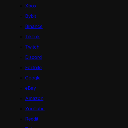
Xbox
Bybit
Binance
TikTok
Twitch
Discord
Fortnite
Google
eBay
Amazon
YouTube
Reddit