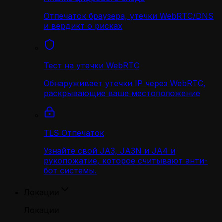
Отпечаток браузера, утечки WebRTC/DNS
и вердикт о рисках
Тест на утечки WebRTC
Обнаруживает утечки IP через WebRTC,
раскрывающие ваше местоположение
TLS Отпечаток
Узнайте свой JA3, JA3N и JA4 и
рукопожатие, которое считывают анти-
бот системы.
Локации
Локации