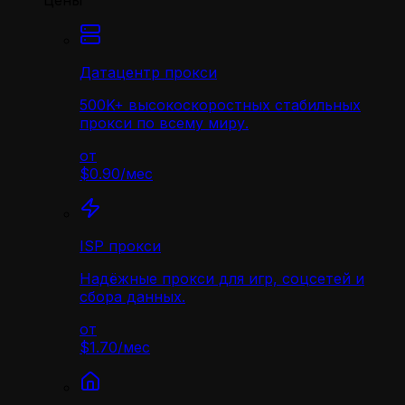
Цены
Датацентр прокси
500K+ высокоскоростных стабильных
прокси по всему миру.
от
$0.90
/
мес
ISP прокси
Надёжные прокси для игр, соцсетей и
сбора данных.
от
$1.70
/
мес