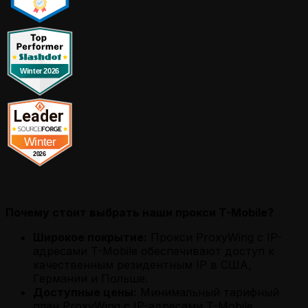
Почему стоит выбрать наши прокси T-Mobile?
Широкое покрытие:
Прокси ProxyWing с IP-
адресами T-Mobile обеспечивают доступ к
качественным резидентным IP в США,
Германии и Польше.
Доступные цены:
Минимальный тарифный
план ProxyWing с IP-адресами T-Mobile