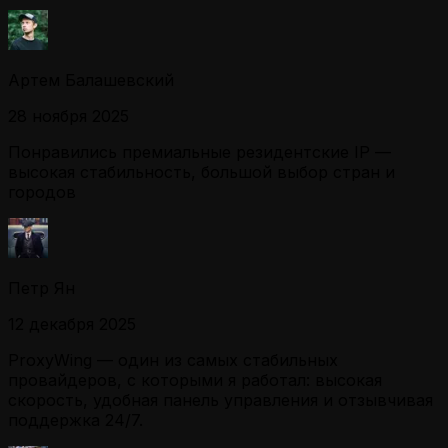
Артем Балашевский
28 ноября 2025
Понравились премиальные резидентские IP —
высокая стабильность, большой выбор стран и
городов
Петр Ян
12 декабря 2025
ProxyWing — один из самых стабильных
провайдеров, с которыми я работал: высокая
скорость, удобная панель управления и отзывчивая
поддержка 24/7.