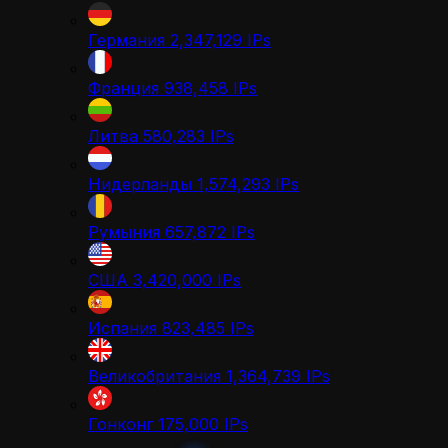
Германия
2,347,129
IPs
Франция
938,458
IPs
Литва
580,283
IPs
Нидерланды
1,574,293
IPs
Румыния
657,872
IPs
США
3,420,000
IPs
Испания
823,485
IPs
Великобритания
1,364,739
IPs
Гонконг
175,000
IPs