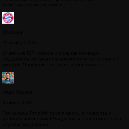
действительно отличный.
Джошуа
22 ноября 2025
Отличные ISP-прокси и сильная команда
поддержки со средним временем ответа около 1
минуты. Определённо стоит использовать.
Иван Обухов
4 июля 2026
Пользуюсь ProxyWing уже месяц и полностью
доволен качеством IP-адресов и оперативностью
службы поддержки.