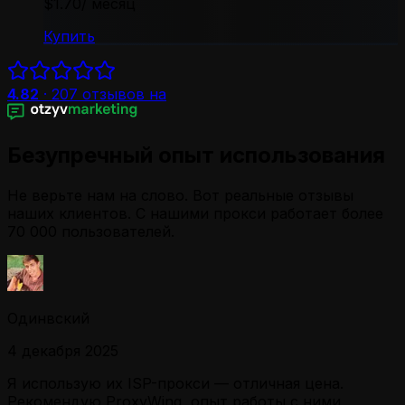
$1.70
/ месяц
Купить
4.82
·
207
отзывов на
Безупречный опыт использования
Не верьте нам на слово. Вот реальные отзывы
наших клиентов. С нашими прокси работает более
70 000 пользователей.
Одинвский
4 декабря 2025
Я использую их ISP-прокси — отличная цена.
Рекомендую ProxyWing, опыт работы с ними