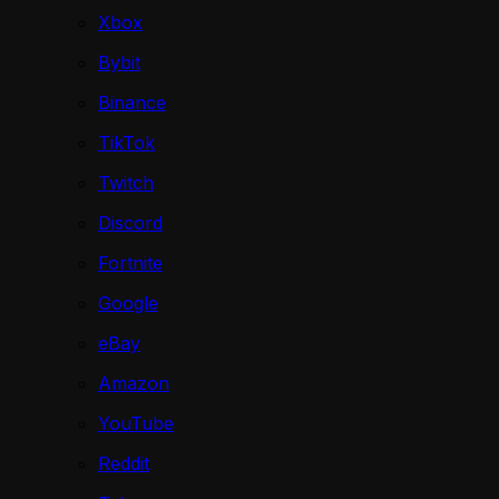
Xbox
Bybit
Binance
TikTok
Twitch
Discord
Fortnite
Google
eBay
Amazon
YouTube
Reddit