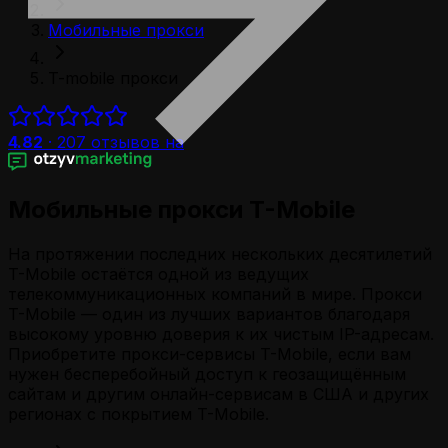
Мобильные прокси
T-mobile прокси
4.82
·
207
отзывов на
Мобильные прокси
T-Mobile
На протяжении последних нескольких десятилетий
T-Mobile остаётся одной из ведущих
телекоммуникационных компаний в мире. Прокси
T-Mobile — один из лучших вариантов благодаря
высокому уровню доверия к их чистым IP-адресам.
Приобретите прокси-сервисы T-Mobile, если вам
нужен бесперебойный доступ к геозащищённым
сайтам и другим онлайн-сервисам в США и других
регионах с покрытием T-Mobile.