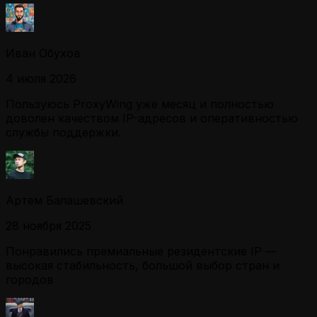
Иван Обухов
4 июля 2026
Пользуюсь ProxyWing уже месяц и полностью
доволен качеством IP-адресов и оперативностью
службы поддержки.
Артем Балашевский
28 ноября 2025
Понравились премиальные резидентские IP —
высокая стабильность, большой выбор стран и
городов