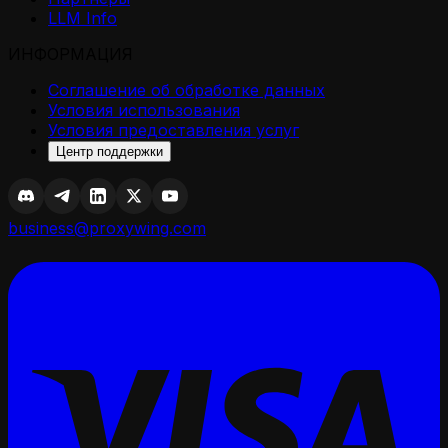
LLM Info
ИНФОРМАЦИЯ
Соглашение об обработке данных
Условия использования
Условия предоставления услуг
Центр поддержки
business@proxywing.com