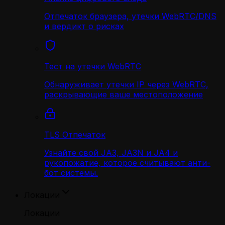
Отпечаток браузера, утечки WebRTC/DNS
и вердикт о рисках
Тест на утечки WebRTC
Обнаруживает утечки IP через WebRTC,
раскрывающие ваше местоположение
TLS Отпечаток
Узнайте свой JA3, JA3N и JA4 и
рукопожатие, которое считывают анти-
бот системы.
Локации
Локации