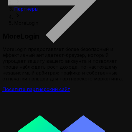
Партнеры
MoreLogin
MoreLogin
MoreLogin предоставляет более безопасный и
эффективный антидетект-браузер, который
упрощает защиту вашего аккаунта и позволяет
проще наблюдать рост дохода, по-настоящему
независимый арбитраж трафика и собственные
отпечатки пальцев для партнерского маркетинга.
Посетите партнерский сайт