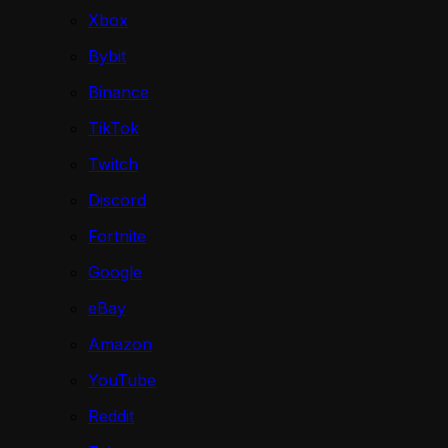
Xbox
Bybit
Binance
TikTok
Twitch
Discord
Fortnite
Google
eBay
Amazon
YouTube
Reddit