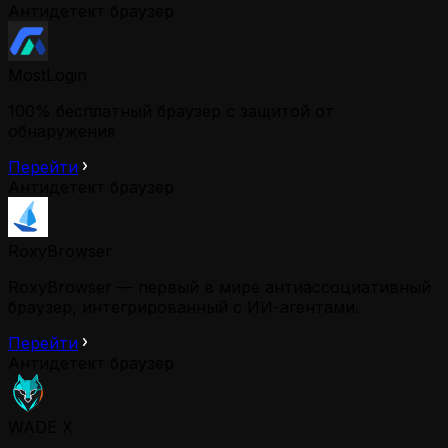
Антидетект браузер
MostLogin
100% бесплатный браузер с защитой от
обнаружения
Перейти
Антидетект браузер
RoxyBrowser
RoxyBrowser — первый в мире антиассоциативный
браузер, интегрированный с ИИ-агентами.
Перейти
Антидетект браузер
WADE X