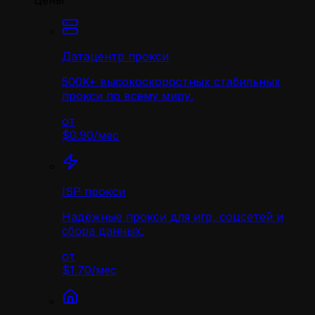
Цены
Датацентр прокси
500K+ высокоскоростных стабильных
прокси по всему миру.
от
$0.90
/
мес
ISP прокси
Надёжные прокси для игр, соцсетей и
сбора данных.
от
$1.70
/
мес