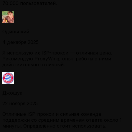
70 000 пользователей.
Одинвский
4 декабря 2025
Я использую их ISP-прокси — отличная цена.
Рекомендую ProxyWing, опыт работы с ними
действительно отличный.
Джошуа
22 ноября 2025
Отличные ISP-прокси и сильная команда
поддержки со средним временем ответа около 1
минуты. Определённо стоит использовать.