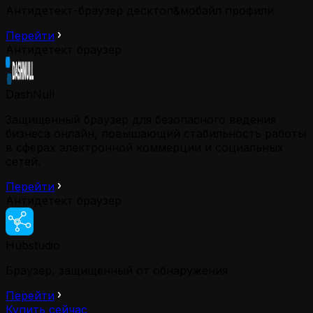
Антидетект-браузер десктоп&мобайл профили
Перейти
Антидетект браузер
DashNull
Защищенный браузер для безопасного ведения
бизнеса онлайн, повышающий стабильность работы
в сферах электронной коммерции и социальных
сетей.
Перейти
Антидетект браузер
Hubstudio
Браузер, защищённый от обнаружения
Перейти
Купить сейчас