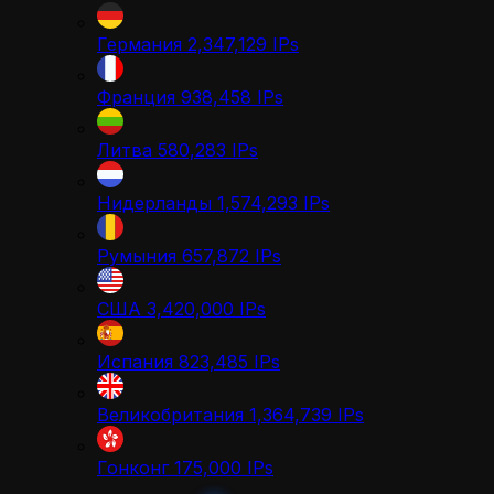
Германия
2,347,129
IPs
Франция
938,458
IPs
Литва
580,283
IPs
Нидерланды
1,574,293
IPs
Румыния
657,872
IPs
США
3,420,000
IPs
Испания
823,485
IPs
Великобритания
1,364,739
IPs
Гонконг
175,000
IPs