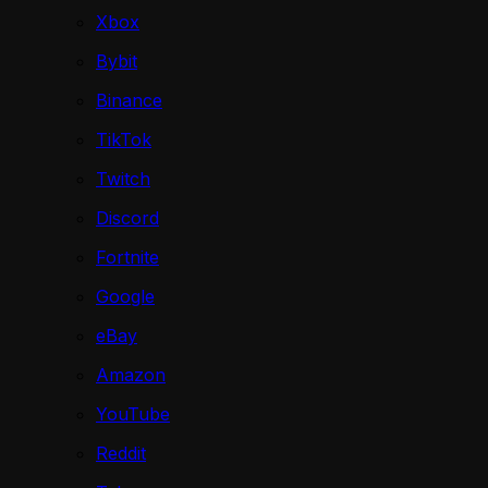
Xbox
Bybit
Binance
TikTok
Twitch
Discord
Fortnite
Google
eBay
Amazon
YouTube
Reddit