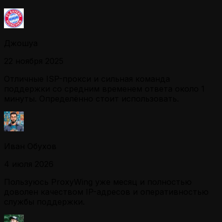
Джошуа
22 ноября 2025
Отличные ISP-прокси и сильная команда
поддержки со средним временем ответа около 1
минуты. Определённо стоит использовать.
Иван Обухов
4 июля 2026
Пользуюсь ProxyWing уже месяц и полностью
доволен качеством IP-адресов и оперативностью
службы поддержки.