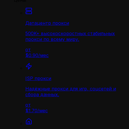
Цены
Датацентр прокси
500K+ высокоскоростных стабильных
прокси по всему миру.
от
$0.90
/
мес
ISP прокси
Надёжные прокси для игр, соцсетей и
сбора данных.
от
$1.70
/
мес