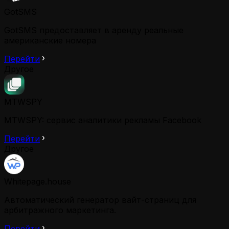
GotSMS
GotSMS предоставляет в аренду реальные
американские номера
Перейти
Другое
MTWSPY
MTWSPY: сервис аналитики рекламы Facebook
Перейти
Другое
Whitepage.house
Автоматический генератор вайт-страниц для
арбитражного маркетинга.
Перейти