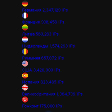
Германия
2,347,129
IPs
Франция
938,458
IPs
Литва
580,283
IPs
Нидерланды
1,574,293
IPs
Румыния
657,872
IPs
США
3,420,000
IPs
Испания
823,485
IPs
Великобритания
1,364,739
IPs
Гонконг
175,000
IPs