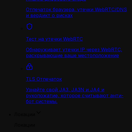
Отпечаток браузера, утечки WebRTC/DNS
и вердикт о рисках
Тест на утечки WebRTC
Обнаруживает утечки IP через WebRTC,
раскрывающие ваше местоположение
TLS Отпечаток
Узнайте свой JA3, JA3N и JA4 и
рукопожатие, которое считывают анти-
бот системы.
Локации
Локации