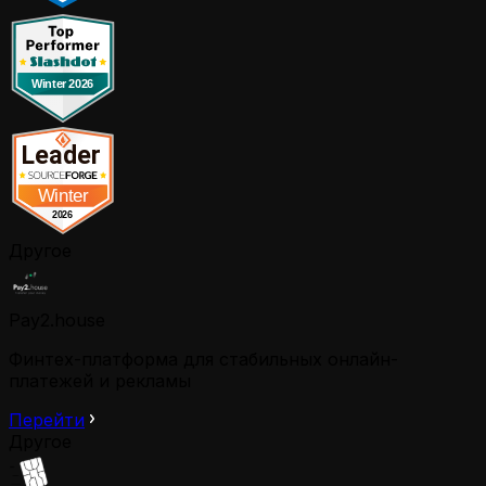
Другое
Pay2.house
Финтех-платформа для стабильных онлайн-
платежей и рекламы
Перейти
Другое