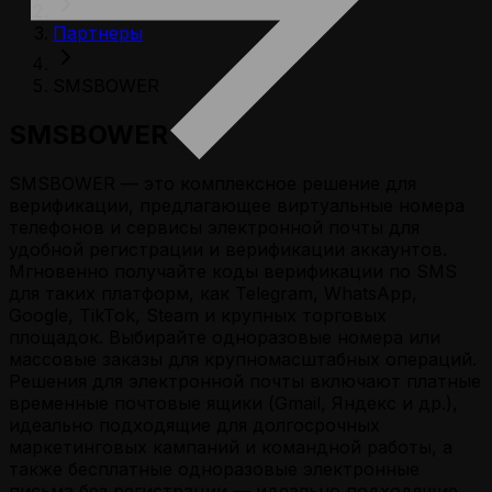
Партнеры
SMSBOWER
SMSBOWER
SMSBOWER — это комплексное решение для
верификации, предлагающее виртуальные номера
телефонов и сервисы электронной почты для
удобной регистрации и верификации аккаунтов.
Мгновенно получайте коды верификации по SMS
для таких платформ, как Telegram, WhatsApp,
Google, TikTok, Steam и крупных торговых
площадок. Выбирайте одноразовые номера или
массовые заказы для крупномасштабных операций.
Решения для электронной почты включают платные
временные почтовые ящики (Gmail, Яндекс и др.),
идеально подходящие для долгосрочных
маркетинговых кампаний и командной работы, а
также бесплатные одноразовые электронные
письма без регистрации — идеально подходящие