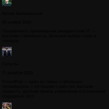
Артем Балашевский
28 ноября 2025
Понравились премиальные резидентские IP —
высокая стабильность, большой выбор стран и
городов
Петр Ян
12 декабря 2025
ProxyWing — один из самых стабильных
провайдеров, с которыми я работал: высокая
скорость, удобная панель управления и отзывчивая
поддержка 24/7.