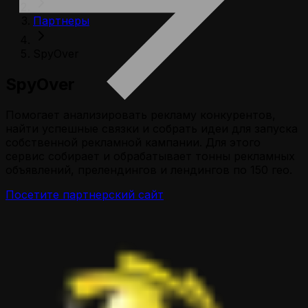
Партнеры
SpyOver
SpyOver
Помогает анализировать рекламу конкурентов,
найти успешные связки и собрать идеи для запуска
собственной рекламной кампании. Для этого
сервис собирает и обрабатывает тонны рекламных
объявлений, прелендингов и лендингов по 150 гео.
Посетите партнерский сайт