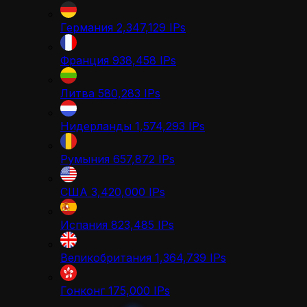
Германия
2,347,129
IPs
Франция
938,458
IPs
Литва
580,283
IPs
Нидерланды
1,574,293
IPs
Румыния
657,872
IPs
США
3,420,000
IPs
Испания
823,485
IPs
Великобритания
1,364,739
IPs
Гонконг
175,000
IPs