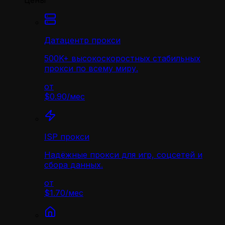
Цены
Датацентр прокси
500K+ высокоскоростных стабильных
прокси по всему миру.
от
$0.90
/
мес
ISP прокси
Надёжные прокси для игр, соцсетей и
сбора данных.
от
$1.70
/
мес