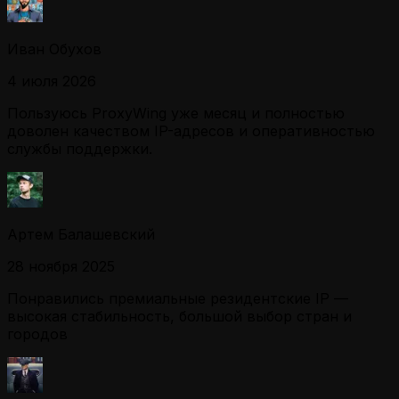
Иван Обухов
4 июля 2026
Пользуюсь ProxyWing уже месяц и полностью
доволен качеством IP-адресов и оперативностью
службы поддержки.
Артем Балашевский
28 ноября 2025
Понравились премиальные резидентские IP —
высокая стабильность, большой выбор стран и
городов