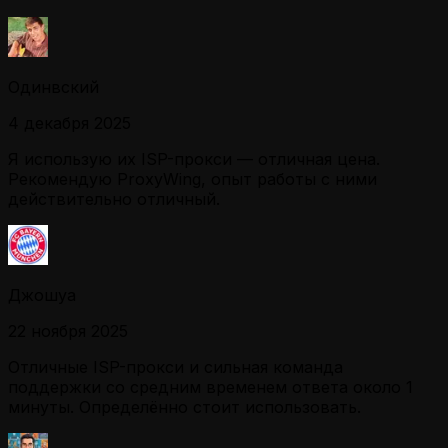
Одинвский
4 декабря 2025
Я использую их ISP-прокси — отличная цена.
Рекомендую ProxyWing, опыт работы с ними
действительно отличный.
Джошуа
22 ноября 2025
Отличные ISP-прокси и сильная команда
поддержки со средним временем ответа около 1
минуты. Определённо стоит использовать.