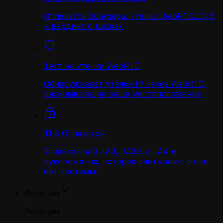
Отпечаток браузера, утечки WebRTC/DNS
и вердикт о рисках
Тест на утечки WebRTC
Обнаруживает утечки IP через WebRTC,
раскрывающие ваше местоположение
TLS Отпечаток
Узнайте свой JA3, JA3N и JA4 и
рукопожатие, которое считывают анти-
бот системы.
Локации
Локации