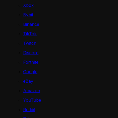
Xbox
Bybit
Binance
TikTok
Twitch
Discord
Fortnite
Google
eBay
Amazon
YouTube
Reddit