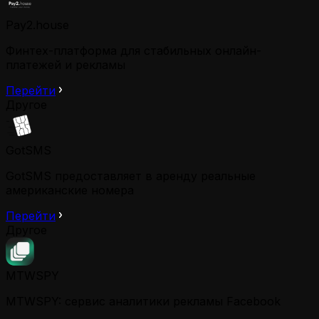
Pay2.house
Финтех-платформа для стабильных онлайн-
платежей и рекламы
Перейти
Другое
GotSMS
GotSMS предоставляет в аренду реальные
американские номера
Перейти
Другое
MTWSPY
MTWSPY: сервис аналитики рекламы Facebook