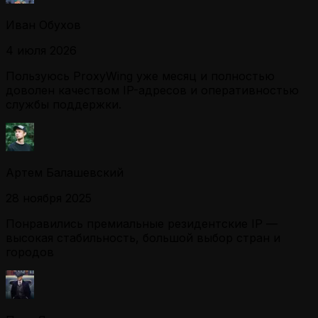
Иван Обухов
4 июля 2026
Пользуюсь ProxyWing уже месяц и полностью
доволен качеством IP-адресов и оперативностью
службы поддержки.
Артем Балашевский
28 ноября 2025
Понравились премиальные резидентские IP —
высокая стабильность, большой выбор стран и
городов