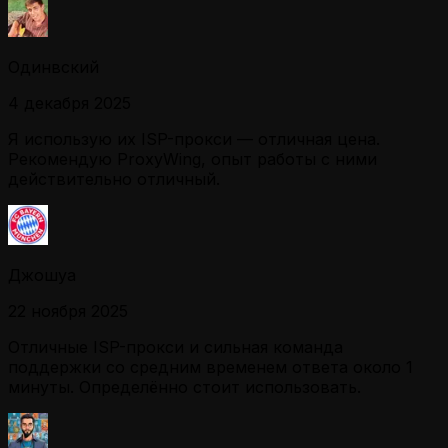
Одинвский
4 декабря 2025
Я использую их ISP-прокси — отличная цена.
Рекомендую ProxyWing, опыт работы с ними
действительно отличный.
Джошуа
22 ноября 2025
Отличные ISP-прокси и сильная команда
поддержки со средним временем ответа около 1
минуты. Определённо стоит использовать.