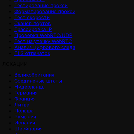
Тестирование прокси
Форматирование прокси
Тест скорости
Сканер портов
Трассировка IP
Проверка WebRTC/UDP
Тест на утечку WebRTC
Анализ цифрового следа
TLS отпечаток
ЛОКАЦИИ
Великобритания
Соединеные штаты
Нидерланды
Германия
Франция
Литва
Польша
Румыния
Испания
Швейцария