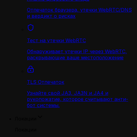
Отпечаток браузера, утечки WebRTC/DNS
и вердикт о рисках
Тест на утечки WebRTC
Обнаруживает утечки IP через WebRTC,
раскрывающие ваше местоположение
TLS Отпечаток
Узнайте свой JA3, JA3N и JA4 и
рукопожатие, которое считывают анти-
бот системы.
Локации
Локации