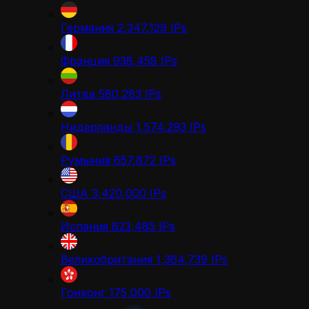
Германия
2,347,129
IPs
Франция
938,458
IPs
Литва
580,283
IPs
Нидерланды
1,574,293
IPs
Румыния
657,872
IPs
США
3,420,000
IPs
Испания
823,485
IPs
Великобритания
1,364,739
IPs
Гонконг
175,000
IPs