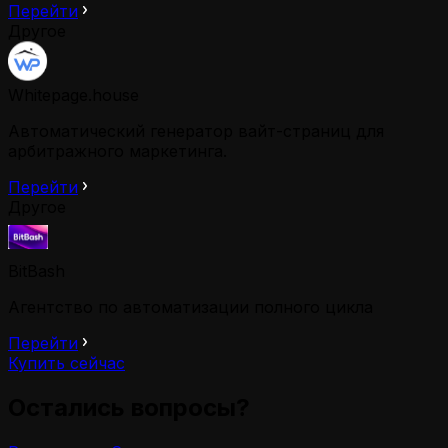
Перейти
Другое
Whitepage.house
Автоматический генератор вайт-страниц для
арбитражного маркетинга.
Перейти
Другое
BitBash
Агентство по автоматизации полного цикла
Перейти
Купить сейчас
Остались вопросы?