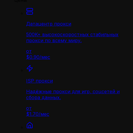
Цены
Датацентр прокси
500K+ высокоскоростных стабильных
прокси по всему миру.
от
$0.90
/
мес
ISP прокси
Надёжные прокси для игр, соцсетей и
сбора данных.
от
$1.70
/
мес