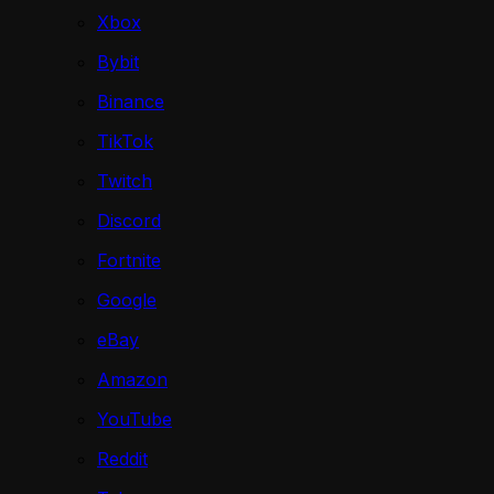
Xbox
Bybit
Binance
TikTok
Twitch
Discord
Fortnite
Google
eBay
Amazon
YouTube
Reddit