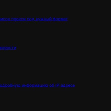
писок прокси под нужный формат
скорости
подробную информацию об IP-адресе