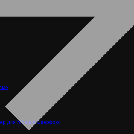
оме
ер для Мозила Фаерфокс