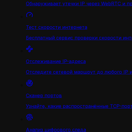
Обнаруживает утечки IP через WebRTC и п
Тест скорости интернета
Бесплатный сервис проверки скорости инт
Отслеживание IP-адреса
Отследите сетевой маршрут до любого IP и
Сканер портов
Узнайте, какие распространённые TCP-порт
Анализ цифрового следа