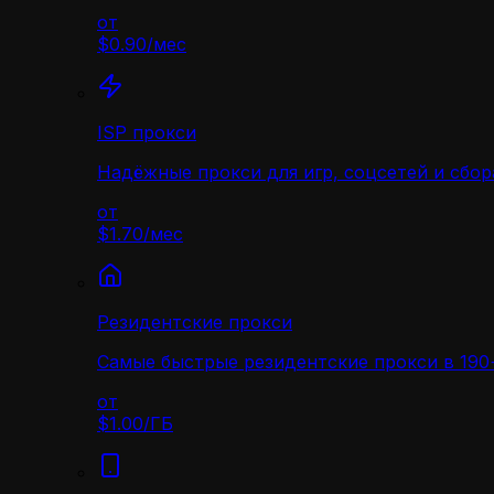
от
$0.90
/
мес
ISP прокси
Надёжные прокси для игр, соцсетей и сбор
от
$1.70
/
мес
Резидентские прокси
Самые быстрые резидентские прокси в 190+
от
$1.00
/
ГБ