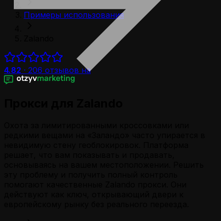
Примеры использования
Zalando
4.82
·
206
отзывов на
Прокси для Zalando
Охота за лимитированными кроссовками или
редкими вещами на «Заландо» часто упирается в
невидимую стену геоблокировок. Платформа
решает, что вам показывать и продавать,
основываясь на вашем местоположении. Решить
эту проблему и получить полный контроль
помогают качественные Zalando прокси. Они
действуют как ключ, открывающий двери к
европейскому рынку без реального переезда.