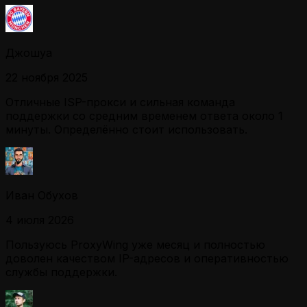
Джошуа
22 ноября 2025
Отличные ISP-прокси и сильная команда
поддержки со средним временем ответа около 1
минуты. Определённо стоит использовать.
Иван Обухов
4 июля 2026
Пользуюсь ProxyWing уже месяц и полностью
доволен качеством IP-адресов и оперативностью
службы поддержки.