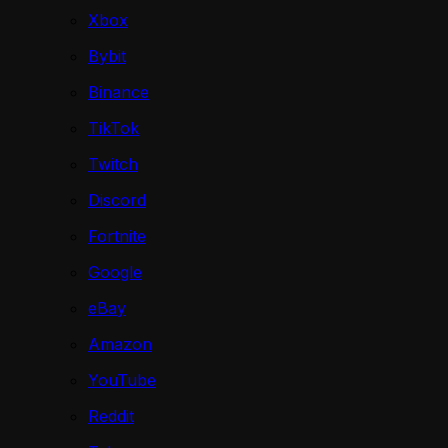
Xbox
Bybit
Binance
TikTok
Twitch
Discord
Fortnite
Google
eBay
Amazon
YouTube
Reddit