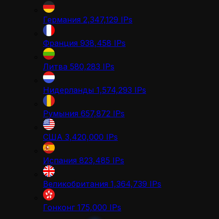
Германия
2,347,129
IPs
Франция
938,458
IPs
Литва
580,283
IPs
Нидерланды
1,574,293
IPs
Румыния
657,872
IPs
США
3,420,000
IPs
Испания
823,485
IPs
Великобритания
1,364,739
IPs
Гонконг
175,000
IPs