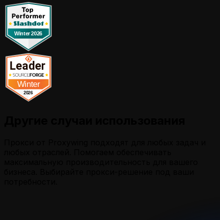
Другие случаи использования
Прокси от Proxywing подходят для любых задач и
любых отраслей. Помогаем обеспечивать
максимальную производительность для вашего
бизнеса. Выбирайте прокси-решение под ваши
потребности.