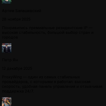
Артем Балашевский
28 ноября 2025
Понравились премиальные резидентские IP —
высокая стабильность, большой выбор стран и
городов
Петр Ян
12 декабря 2025
ProxyWing — один из самых стабильных
провайдеров, с которыми я работал: высокая
скорость, удобная панель управления и отзывчивая
поддержка 24/7.