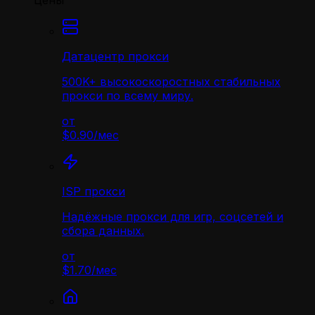
Цены
Датацентр прокси
500K+ высокоскоростных стабильных
прокси по всему миру.
от
$0.90
/
мес
ISP прокси
Надёжные прокси для игр, соцсетей и
сбора данных.
от
$1.70
/
мес