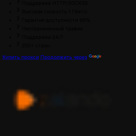
Поддержка HTTP/SOCKS5
Высокая скорость 1 Гбит/с
Гарантия доступности 99%
Неограниченный трафик
Поддержка 24/7
200+ стран
Купить прокси
Продолжить через