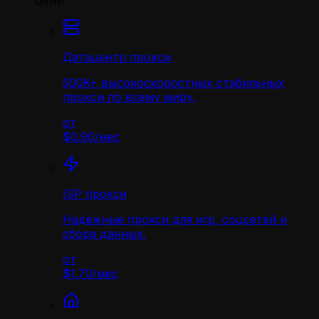
Цены
Датацентр прокси
500K+ высокоскоростных стабильных
прокси по всему миру.
от
$0.90
/
мес
ISP прокси
Надёжные прокси для игр, соцсетей и
сбора данных.
от
$1.70
/
мес