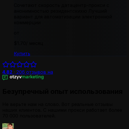
Сочетают скорость датацентр-прокси с
анонимностью резидентскихю Лучший
вариант для автоматизации электронной
коммерции
от
$1.70
/ месяц
Купить
4.82
·
206
отзывов на
Безупречный опыт использования
Не верьте нам на слово. Вот реальные отзывы
наших клиентов. С нашими прокси работает более
70 000 пользователей.