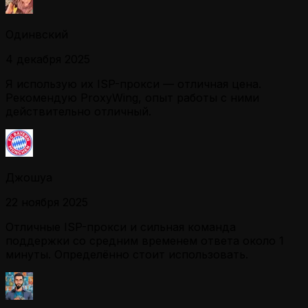
Одинвский
4 декабря 2025
Я использую их ISP-прокси — отличная цена.
Рекомендую ProxyWing, опыт работы с ними
действительно отличный.
Джошуа
22 ноября 2025
Отличные ISP-прокси и сильная команда
поддержки со средним временем ответа около 1
минуты. Определённо стоит использовать.