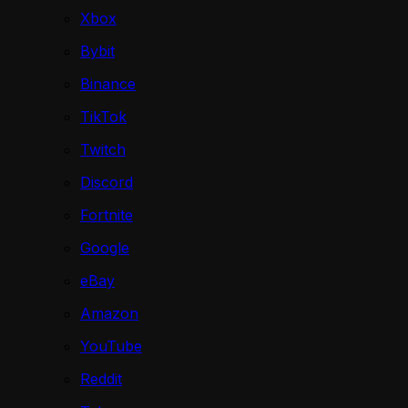
Xbox
Bybit
Binance
TikTok
Twitch
Discord
Fortnite
Google
eBay
Amazon
YouTube
Reddit