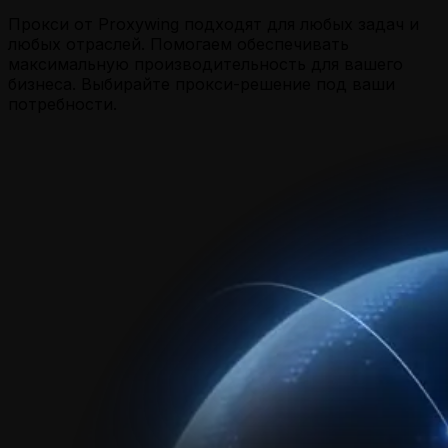
Прокси от Proxywing подходят для любых задач и
любых отраслей. Помогаем обеспечивать
максимальную производительность для вашего
бизнеса. Выбирайте прокси-решение под ваши
потребности.