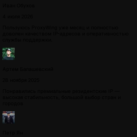
Иван Обухов
4 июля 2026
Пользуюсь ProxyWing уже месяц и полностью
доволен качеством IP-адресов и оперативностью
службы поддержки.
Артем Балашевский
28 ноября 2025
Понравились премиальные резидентские IP —
высокая стабильность, большой выбор стран и
городов
Петр Ян