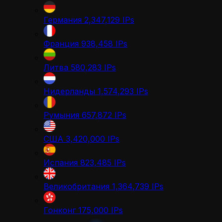
Германия
2,347,129
IPs
Франция
938,458
IPs
Литва
580,283
IPs
Нидерланды
1,574,293
IPs
Румыния
657,872
IPs
США
3,420,000
IPs
Испания
823,485
IPs
Великобритания
1,364,739
IPs
Гонконг
175,000
IPs