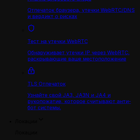
Отпечаток браузера, утечки WebRTC/DNS
и вердикт о рисках
Тест на утечки WebRTC
Обнаруживает утечки IP через WebRTC,
раскрывающие ваше местоположение
TLS Отпечаток
Узнайте свой JA3, JA3N и JA4 и
рукопожатие, которое считывают анти-
бот системы.
Локации
Локации