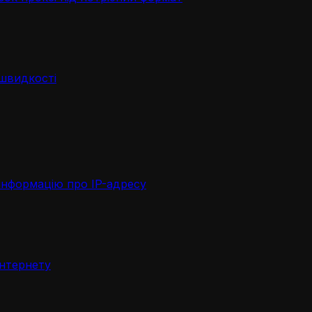
 швидкості
інформацію про IP-адресу
інтернету