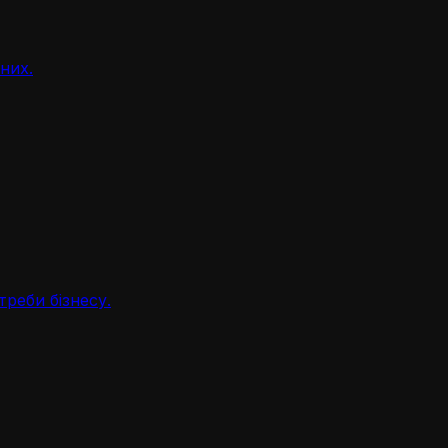
аних.
треби бізнесу.