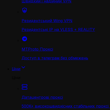
Швидкий і надійний VPN
Резидентський Wing VPN
Резидентські IP на VLESS + REALITY
MTProto Проксі
Доступ в телеграм без обмежень
Ціни
Ціни
Датацентрові проксі
500K+ високошвидкісних стабільних проксі 