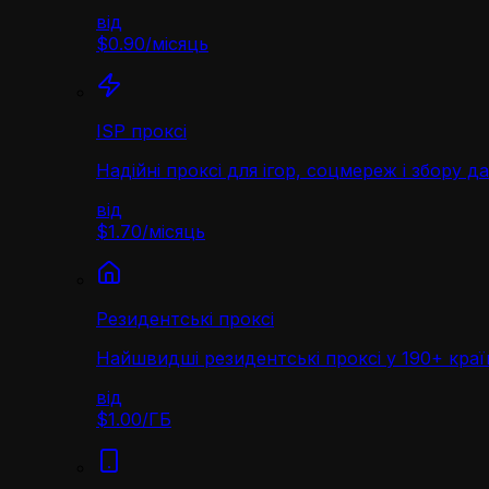
від
$0.90
/
місяць
ISP проксі
Надійні проксі для ігор, соцмереж і збору д
від
$1.70
/
місяць
Резидентські проксі
Найшвидші резидентські проксі у 190+ краї
від
$1.00
/
ГБ