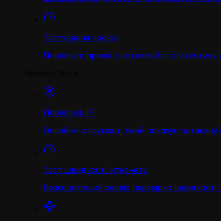
Тестування проксі
Перевірте проксі та отримайте статистику
Чекери/Тести
Перевірка IP
Онлайн-інструмент, який показує детальну 
Тест швидкості інтернету
Безкоштовний сервіс перевірки швидкості 