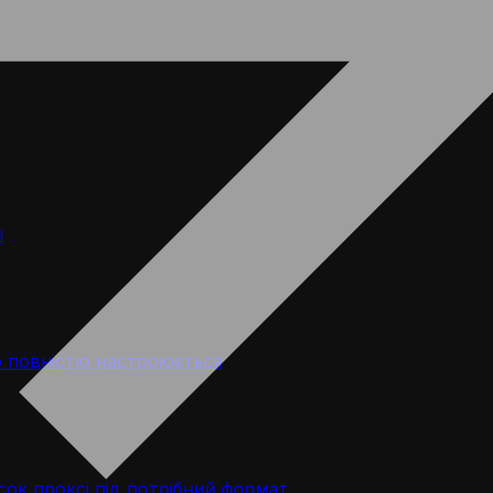
і
 повністю настроюється
ок проксі під потрібний формат