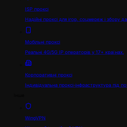
ISP проксі
Надійні проксі для ігор, соцмереж і збору д
Мобільні проксі
Реальні 4G/5G IP операторів у 17+ країнах.
Корпоративні проксі
Індивідуальна проксі-інфраструктура під по
Інше
WingVPN