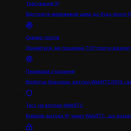
Трасування IP
Відстежте мережевий шлях до будь-якого IP 
Сканер портів
Дізнайтеся, які поширені TCP-порти відкриті
Перевірка з'єднання
Відбиток браузера, витоки WebRTC/DNS і в
Тест на витоки WebRTC
Виявляє витоки IP через WebRTC, що розк