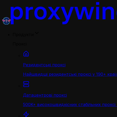
Продукти
Проксі
Резидентські проксі
Найшвидші резидентські проксі у 190+ краї
Датацентрові проксі
500K+ високошвидкісних стабільних проксі 