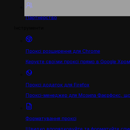
Партнерство
Інструменти
Проксі розширення для Chrome
Керуєте своїми проксі прямо в Google Хром
Проксі додаток для Firefox
Проксі-менеджер для Мозила Фаєрфокс, що
Форматування проксі
Швидко впорядковуйте та форматуйте спис