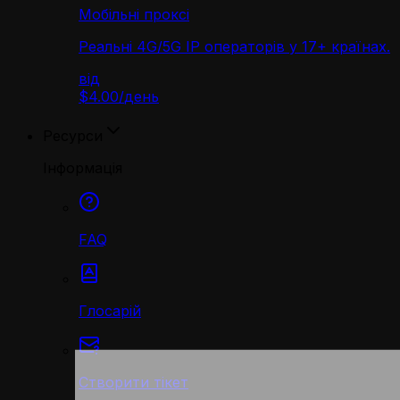
Мобільні проксі
Реальні 4G/5G IP операторів у 17+ країнах.
від
$4.00
/
день
Ресурси
Інформація
FAQ
Глосарій
Створити тікет