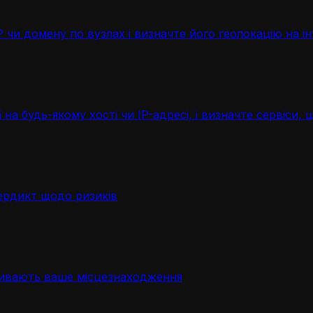
чи домену по вузлах і визначте його геолокацію на ін
 на будь-якому хості чи IP-адресі, і визначте сервіси
ердикт щодо ризиків
ривають ваше місцезнаходження