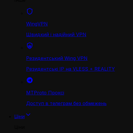
Інше
WingVPN
Швидкий і надійний VPN
Резидентський Wing VPN
Резидентські IP на VLESS + REALITY
MTProto Проксі
Доступ в телеграм без обмежень
Ціни
Ціни