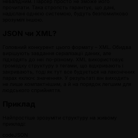
невалідним. Парсер просто не зможе його
прочитати. Така строгість гарантує, що дані,
надіслані однією системою, будуть безпомилково
зрозумілі іншою.
JSON чи XML?
Головний конкурент цього формату – XML. Обидва
вирішують завдання серіалізації даних, але
підходять до неї по-різному. XML використовує
громіздку структуру з тегами, що відкривають і
закривають, тоді як тут все будується на лаконічних
парах «ключ: значення». У результаті він виходить
не лише компактнішим, а й на порядок легшим для
людського сприйняття.
Приклад
Найпростіше зрозуміти структуру на живому
прикладі:
codeJSON