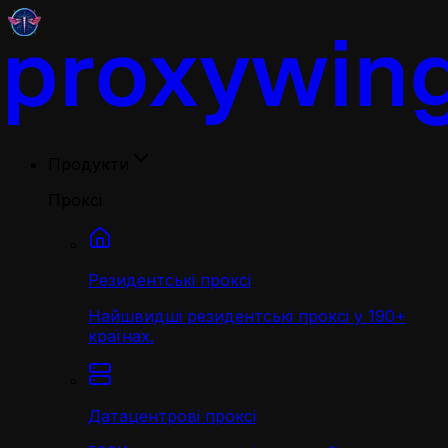
Продукти
Проксі
Резидентські проксі
Найшвидші резидентські проксі у 190+
країнах.
Датацентрові проксі