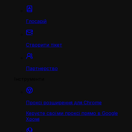
Глосарій
Створити тікет
Партнерство
Інструменти
Проксі розширення для Chrome
Керуєте своїми проксі прямо в Google
Хромі