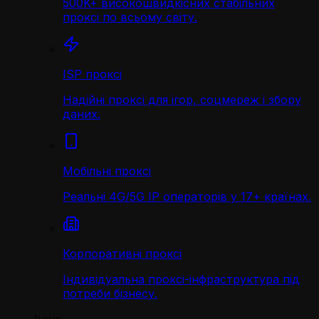
500K+ високошвидкісних стабільних
проксі по всьому світу.
ISP проксі
Надійні проксі для ігор, соцмереж і збору
даних.
Мобільні проксі
Реальні 4G/5G IP операторів у 17+ країнах.
Корпоративні проксі
Індивідуальна проксі-інфраструктура під
потреби бізнесу.