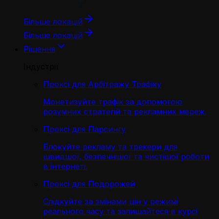
Більше локацій
Більше локацій
Рішення
Індустрії
Проксі для Арбітражу Трафіку
Монетизуйте трафік за допомогою
розумних стратегій та рекламних мереж.
Проксі для Парсингу
Блокуйте рекламу та трекери для
швидшої, безпечнішої та чистішої роботи
в інтернеті.
Проксі для Подорожей
Слідкуйте за змінами цін у режимі
реального часу та залишайтеся в курсі