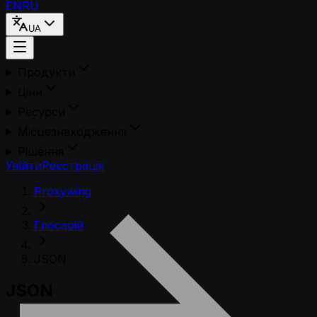
EN
RU
UA
Продукти
Ціни
Ресурси
Місцезнаходження
Рішення
Увійти
Реєстрація
Proxywing
Глосарій
JSON
JSON