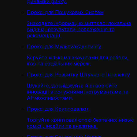
динаміки ринку.
Проксі для Пошукових Систем
Знаходьте інформацію миттєво: локальна
видача, результати, зображення та
рекомендації.
Проксі для Мультиакаунтингу
Керуйте кількома акаунтами для роботи,
ігор та соціальних мереж.
Проксі для Розвитку Штучного Інтелекту
Шукайте, досліджуйте й створюйте
інновації з потужними інструментами та
AI-можливостями.
Проксі для Криптовалют
Торгуйте криптовалютою безпечно: низькі
комісії, інсайти та аналітика.