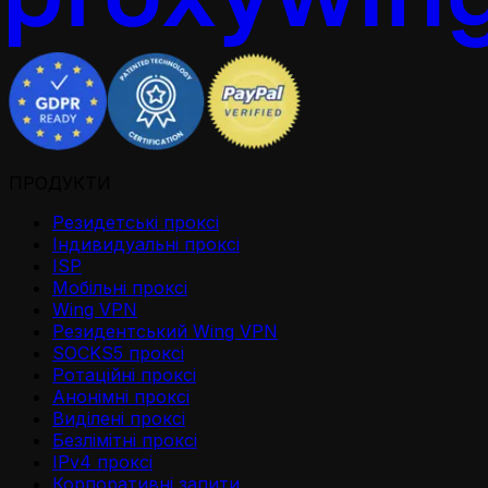
ПРОДУКТИ
Резидетськi проксi
Iндивидуальнi проксi
ISP
Мобільні проксі
Wing VPN
Резидентський Wing VPN
SOCKS5 проксі
Ротаційні проксі
Анонімні проксі
Виділені проксі
Безлімітні проксі
IPv4 проксі
Корпоративні запити