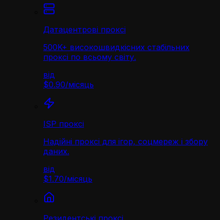
Датацентрові проксі
500K+ високошвидкісних стабільних
проксі по всьому світу.
від
$0.90
/
місяць
ISP проксі
Надійні проксі для ігор, соцмереж і збору
даних.
від
$1.70
/
місяць
Резидентські проксі