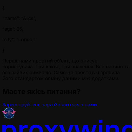
{
“name”: “Alice”,
“age”: 25,
“city”: “London”
}
Перед нами простий об’єкт, що описує
користувача. Три ключі, три значення. Все наочно та
без зайвих символів. Саме ця простота і зробила
його стандартом обміну даними між додатками.
Маєте якісь питання?
Зареєструйтесь зараз
Зв'яжіться з нами