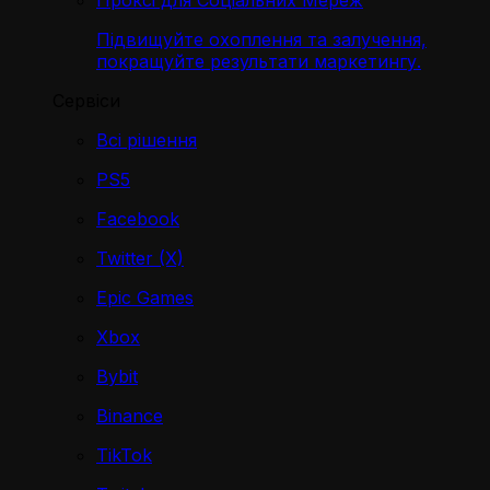
Проксі для Соціальних Мереж
Підвищуйте охоплення та залучення,
покращуйте результати маркетингу.
Сервіси
Всі рішення
PS5
Facebook
Twitter (X)
Epic Games
Xbox
Bybit
Binance
TikTok