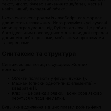
текст, число, булево значення (true/false), масив і
навіть інший, вкладений об’єкт.
І хоча синтаксис родом із JavaScript, сам формат
давно став незалежним. Його розуміють усі сучасні
мови програмування, від Python до Java. Це робить
його ідеальним посередником для швидкої передачі
даних між веб-сервісами, мобільними програмами
та серверами.
Синтаксис та структура
Синтаксис цієї нотації є суворим. Жодних
вольностей.
Об’єкти полягають у фігурні дужки {}.
Масиви (списки однотипних елементів) –
квадратні [].
Ключі – це завжди рядки, і вони обов’язково
беруться у подвійні лапки.
Будь-яке відхилення від цих правил робить файл