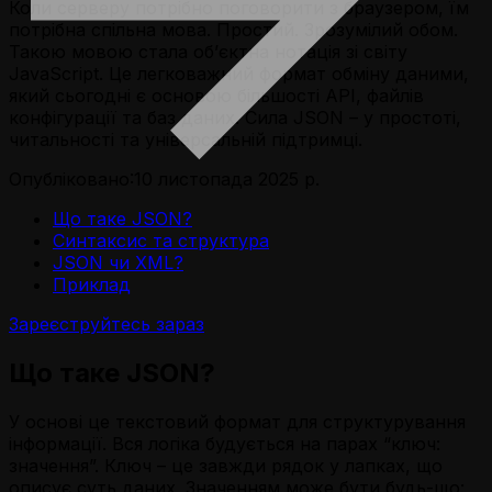
Коли серверу потрібно поговорити з браузером, їм
потрібна спільна мова. Простий. Зрозумілий обом.
Такою мовою стала об’єктна нотація зі світу
JavaScript. Це легковажний формат обміну даними,
який сьогодні є основою більшості API, файлів
конфігурації та баз даних. Сила JSON – у простоті,
читальності та універсальній підтримці.
Опубліковано:
10 листопада 2025 р.
Що таке JSON?
Синтаксис та структура
JSON чи XML?
Приклад
Зареєструйтесь зараз
Що таке JSON?
У основі це текстовий формат для структурування
інформації. Вся логіка будується на парах “ключ:
значення”. Ключ – це завжди рядок у лапках, що
описує суть даних. Значенням може бути будь-що: