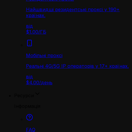
Найшвидші резидентські проксі у 190+
країнах.
від
$1.00
/
ГБ
Мобільні проксі
Реальні 4G/5G IP операторів у 17+ країнах.
від
$4.00
/
день
Ресурси
Інформація
FAQ