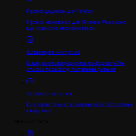
Проксі додаток для Firefox
Проксі-менеджер для Мозила Фаєрфокс,
що повністю настроюється
Форматування проксі
Швидко впорядковуйте та форматуйте
список проксі під потрібний формат
Тестування проксі
Перевірте проксі та отримайте статистику
швидкості
Чекери/Тести