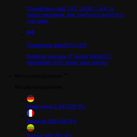
Дізнайтеся свій JA3, JA3N і JA4 та
рукостискання, яке зчитують анти-бот
системи.
Перевірка WebRTC/UDP
Виявляє витоки IP через WebRTC і
перевіряє UDP через ваш проксі
Місцезнаходження
Місцезнаходження
Німеччина
2,347,129
IPs
Франція
938,458
IPs
Литва
580,283
IPs