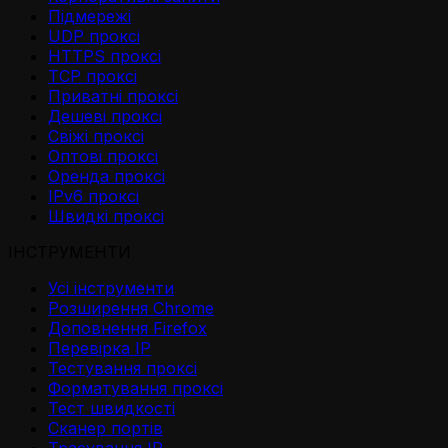
Підмережі
UDP проксі
HTTPS проксі
TCP проксі
Приватні проксі
Дешеві проксі
Свіжі проксі
Оптові проксі
Оренда проксі
IPv6 проксі
Швидкі проксі
ІНСТРУМЕНТИ
Усі інструменти
Розширення Chrome
Доповнення Firefox
Перевірка IP
Тестування проксі
Форматування проксі
Тест швидкості
Сканер портів