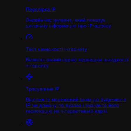
Перевірка IP
Онлайн-інструмент, який показує
детальну інформацію про IP-адресу
Тест швидкості інтернету
Безкоштовний сервіс перевірки швидкості
інтернету
Трасування IP
Відстежте мережевий шлях до будь-якого
IP чи домену по вузлах і визначте його
геолокацію на інтерактивній карті.