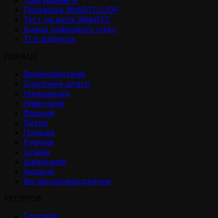
Трасування IP
Перевірка WebRTC/UDP
Тест на витік WebRTC
Аналіз цифрового сліду
TLS відбиток
ЛОКАЦІЇ
Великобританія
Сполучені штати
Нідерланди
Німеччина
Франція
Литва
Польща
Румунія
Іспанія
Швейцарія
Україна
Всі місцезнаходження
РЕСУРСИ
Глосарій