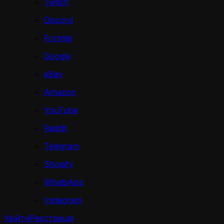
Twitch
Discord
Fortnite
Google
eBay
Amazon
YouTube
Reddit
Telegram
Shopify
WhatsApp
Instagram
Увійти
Реєстрація