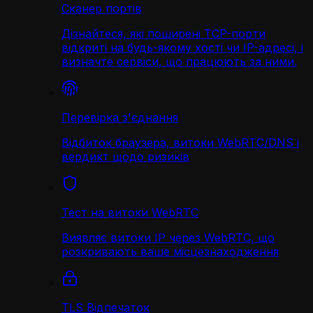
Сканер портів
Дізнайтеся, які поширені TCP-порти
відкриті на будь-якому хості чи IP-адресі, і
визначте сервіси, що працюють за ними.
Перевірка з'єднання
Відбиток браузера, витоки WebRTC/DNS і
вердикт щодо ризиків
Тест на витоки WebRTC
Виявляє витоки IP через WebRTC, що
розкривають ваше місцезнаходження
TLS Відпечаток