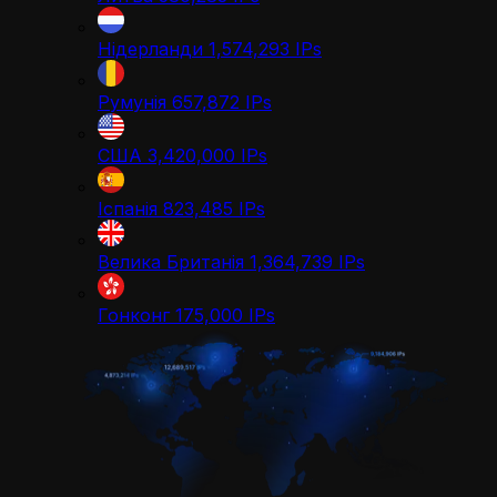
Нідерланди
1,574,293
IPs
Румунія
657,872
IPs
США
3,420,000
IPs
Іспанія
823,485
IPs
Велика Британія
1,364,739
IPs
Гонконг
175,000
IPs