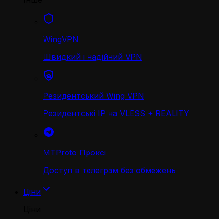
Інше
WingVPN
Швидкий і надійний VPN
Резидентський Wing VPN
Резидентські IP на VLESS + REALITY
MTProto Проксі
Доступ в телеграм без обмежень
Ціни
Ціни