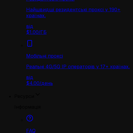
Найшвидші резидентські проксі у 190+
країнах.
від
$1.00
/
ГБ
Мобільні проксі
Реальні 4G/5G IP операторів у 17+ країнах.
від
$4.00
/
день
Ресурси
Інформація
FAQ