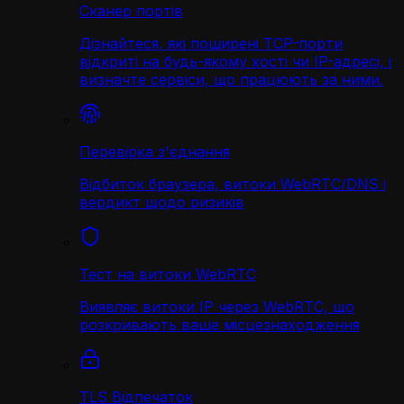
Сканер портів
Дізнайтеся, які поширені TCP-порти
відкриті на будь-якому хості чи IP-адресі, і
визначте сервіси, що працюють за ними.
Перевірка з'єднання
Відбиток браузера, витоки WebRTC/DNS і
вердикт щодо ризиків
Тест на витоки WebRTC
Виявляє витоки IP через WebRTC, що
розкривають ваше місцезнаходження
TLS Відпечаток