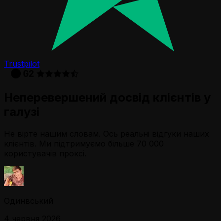
Trustpilot
Неперевершений досвід клієнтів у
галузі
Не вірте нашим словам. Ось реальні відгуки наших
клієнтів. Ми підтримуємо більше 70 000
користувачів проксі.
Одинвський
4 червня 2026