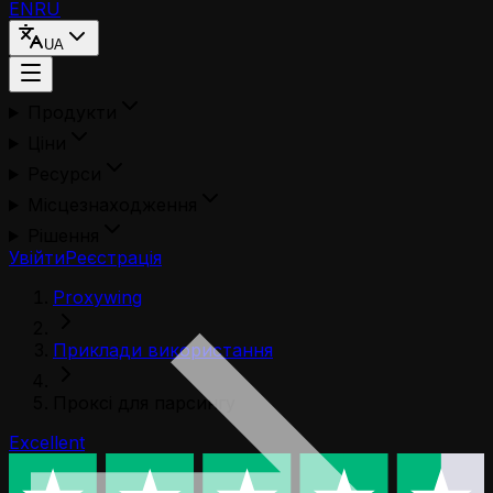
EN
RU
UA
Продукти
Ціни
Ресурси
Місцезнаходження
Рішення
Увійти
Реєстрація
Proxywing
Приклади використання
Проксі для парсингу
Excellent