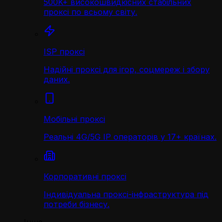
500K+ високошвидкісних стабільних
проксі по всьому світу.
ISP проксі
Надійні проксі для ігор, соцмереж і збору
даних.
Мобільні проксі
Реальні 4G/5G IP операторів у 17+ країнах.
Корпоративні проксі
Індивідуальна проксі-інфраструктура під
потреби бізнесу.