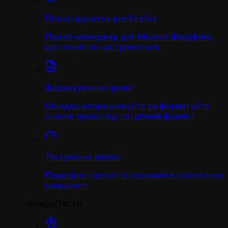
Проксі додаток для Firefox
Проксі-менеджер для Мозила Фаєрфокс,
що повністю настроюється
Форматування проксі
Швидко впорядковуйте та форматуйте
список проксі під потрібний формат
Тестування проксі
Перевірте проксі та отримайте статистику
швидкості
Чекери/Тести