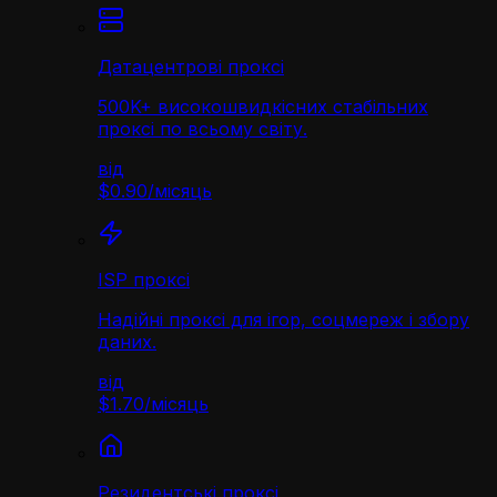
Датацентрові проксі
500K+ високошвидкісних стабільних
проксі по всьому світу.
від
$0.90
/
місяць
ISP проксі
Надійні проксі для ігор, соцмереж і збору
даних.
від
$1.70
/
місяць
Резидентські проксі