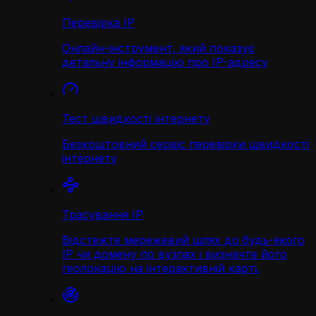
Перевірка IP
Онлайн-інструмент, який показує
детальну інформацію про IP-адресу
Тест швидкості інтернету
Безкоштовний сервіс перевірки швидкості
інтернету
Трасування IP
Відстежте мережевий шлях до будь-якого
IP чи домену по вузлах і визначте його
геолокацію на інтерактивній карті.