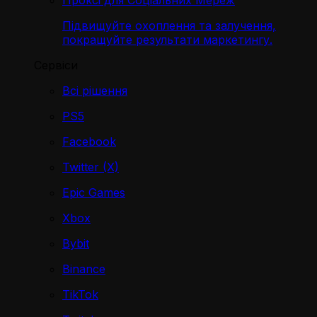
Проксі для Соціальних Мереж
Підвищуйте охоплення та залучення,
покращуйте результати маркетингу.
Сервіси
Всі рішення
PS5
Facebook
Twitter (X)
Epic Games
Xbox
Bybit
Binance
TikTok