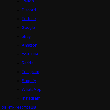
Twitch
Discord
Fortnite
Google
eBay
Amazon
YouTube
Reddit
Telegram
Shopify
WhatsApp
Instagram
Увійти
Реєстрація