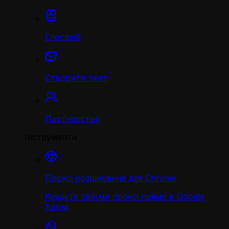
Глосарій
Створити тікет
Партнерство
Інструменти
Проксі розширення для Chrome
Керуєте своїми проксі прямо в Google
Хромі