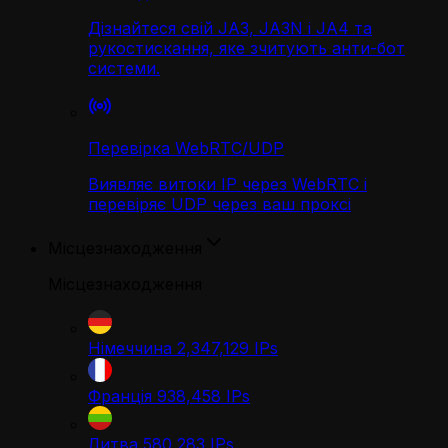
Дізнайтеся свій JA3, JA3N і JA4 та
рукостискання, яке зчитують анти-бот
системи.
Перевірка WebRTC/UDP
Виявляє витоки IP через WebRTC і
перевіряє UDP через ваш проксі
Місцезнаходження
Місцезнаходження
Німеччина
2,347,129
IPs
Франція
938,458
IPs
Литва
580,283
IPs