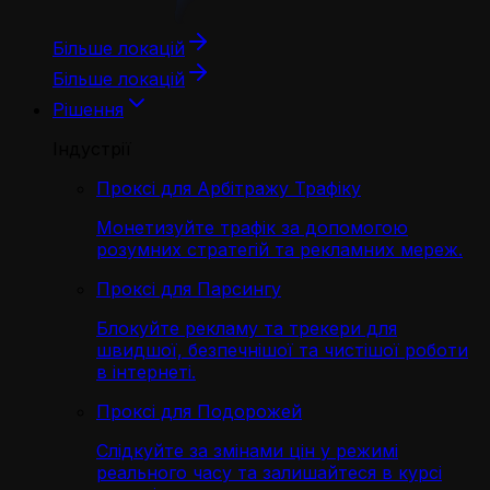
Більше локацій
Більше локацій
Рішення
Індустрії
Проксі для Арбітражу Трафіку
Монетизуйте трафік за допомогою
розумних стратегій та рекламних мереж.
Проксі для Парсингу
Блокуйте рекламу та трекери для
швидшої, безпечнішої та чистішої роботи
в інтернеті.
Проксі для Подорожей
Слідкуйте за змінами цін у режимі
реального часу та залишайтеся в курсі