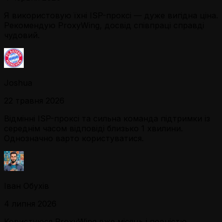
Я використовую їхні ISP-проксі — дуже вигідна ціна.
Рекомендую ProxyWing, досвід співпраці справді
чудовий.
Joshua
22 травня 2026
Відмінні ISP-проксі та сильна команда підтримки із
середнім часом відповіді близько 1 хвилини.
Однозначно варто користуватися.
Іван Обухів
4 липня 2026
Користуюся ProxyWing вже місяць і повністю