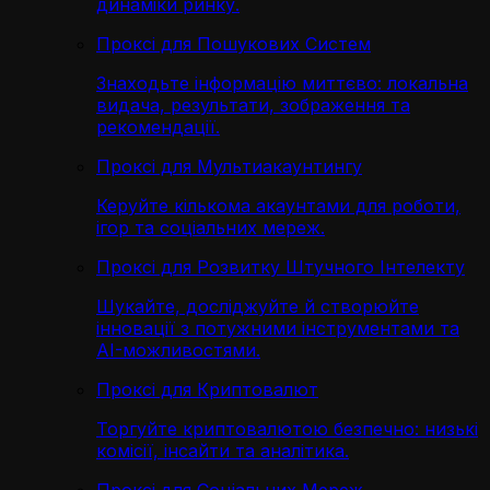
динаміки ринку.
Проксі для Пошукових Систем
Знаходьте інформацію миттєво: локальна
видача, результати, зображення та
рекомендації.
Проксі для Мультиакаунтингу
Керуйте кількома акаунтами для роботи,
ігор та соціальних мереж.
Проксі для Розвитку Штучного Інтелекту
Шукайте, досліджуйте й створюйте
інновації з потужними інструментами та
AI-можливостями.
Проксі для Криптовалют
Торгуйте криптовалютою безпечно: низькі
комісії, інсайти та аналітика.