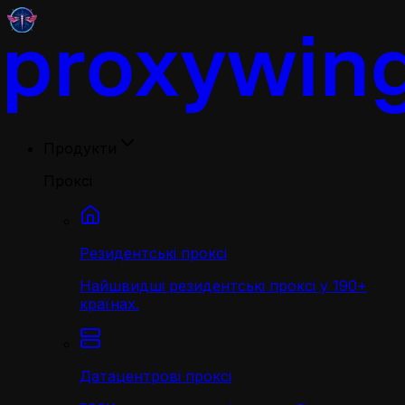
Продукти
Проксі
Резидентські проксі
Найшвидші резидентські проксі у 190+
країнах.
Датацентрові проксі