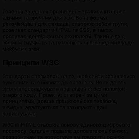
Головне завдання організації – зробити інтернет
єдиним та зручним для всіх. Вона формує
рекомендації для фахівців, створює робочі групи,
розвиває стандарти HTML та CSS, а також
просуває ідеї відкритих технологій. Такий підхід
зберігає гнучкість та готовність веб-середовища до
майбутніх змін.
Принципи W3C
Стандарти спрямовані на те, щоб сайти залишалися
сумісними та стійкими до оновлень. Вони дають
змогу впроваджувати нові рішення без поломок
старого коду. Проекти, створені за цими
принципами, довше працюють без перебоїв,
швидше адаптуються та захищають дані
користувачів.
W3C in HTML створює основу єдиного цифрового
простору. Загальні правила допомагають бізнесу,
розробникам та користувачам говорити однією