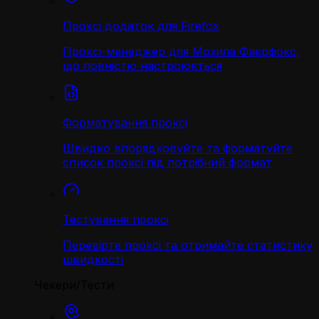
Проксі додаток для Firefox
Проксі-менеджер для Мозила Фаєрфокс,
що повністю настроюється
Форматування проксі
Швидко впорядковуйте та форматуйте
список проксі під потрібний формат
Тестування проксі
Перевірте проксі та отримайте статистику
швидкості
Чекери/Тести