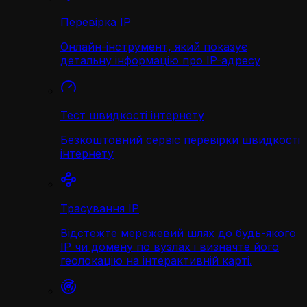
Перевірка IP
Онлайн-інструмент, який показує
детальну інформацію про IP-адресу
Тест швидкості інтернету
Безкоштовний сервіс перевірки швидкості
інтернету
Трасування IP
Відстежте мережевий шлях до будь-якого
IP чи домену по вузлах і визначте його
геолокацію на інтерактивній карті.