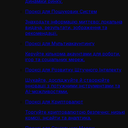
динаміки ринку.
Проксі для Пошукових Систем
Знаходьте інформацію миттєво: локальна
видача, результати, зображення та
рекомендації.
Проксі для Мультиакаунтингу
Керуйте кількома акаунтами для роботи,
ігор та соціальних мереж.
Проксі для Розвитку Штучного Інтелекту
Шукайте, досліджуйте й створюйте
інновації з потужними інструментами та
AI-можливостями.
Проксі для Криптовалют
Торгуйте криптовалютою безпечно: низькі
комісії, інсайти та аналітика.