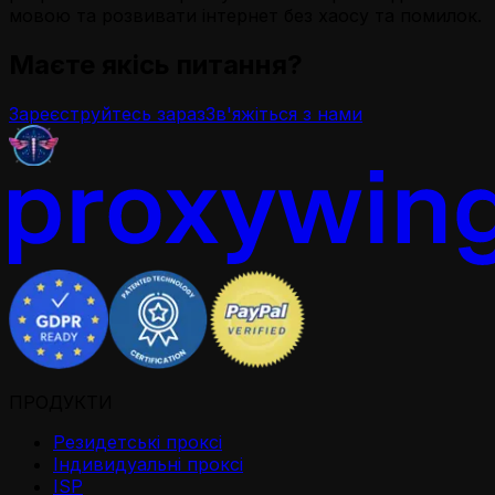
мовою та розвивати інтернет без хаосу та помилок.
Маєте якісь питання?
Зареєструйтесь зараз
Зв'яжіться з нами
ПРОДУКТИ
Резидетськi проксi
Iндивидуальнi проксi
ISP