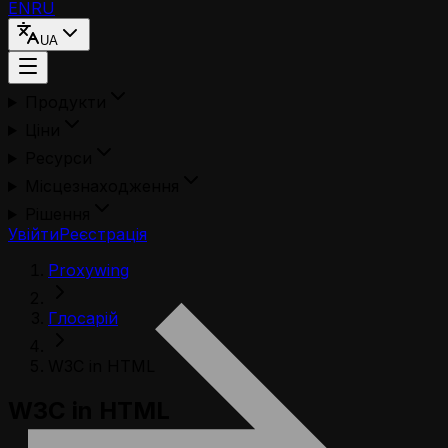
EN
RU
UA
Продукти
Ціни
Ресурси
Місцезнаходження
Рішення
Увійти
Реєстрація
Proxywing
Глосарій
W3C in HTML
W3C in HTML