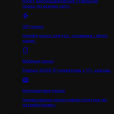
500K+ високошвидкісних стабільних
проксі по всьому світу.
ISP проксі
Надійні проксі для ігор, соцмереж і збору
даних.
Мобільні проксі
Реальні 4G/5G IP операторів у 17+ країнах.
Корпоративні проксі
Індивідуальна проксі-інфраструктура під
потреби бізнесу.