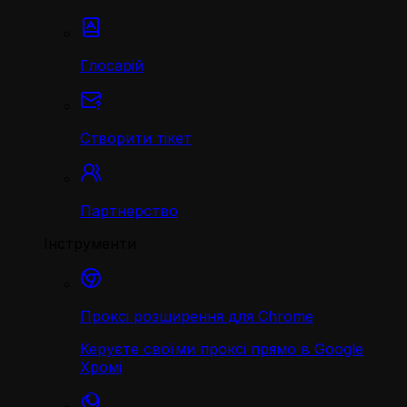
Глосарій
Створити тікет
Партнерство
Інструменти
Проксі розширення для Chrome
Керуєте своїми проксі прямо в Google
Хромі