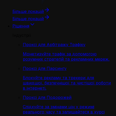
Більше локацій
Більше локацій
Рішення
Індустрії
Проксі для Арбітражу Трафіку
Монетизуйте трафік за допомогою
розумних стратегій та рекламних мереж.
Проксі для Парсингу
Блокуйте рекламу та трекери для
швидшої, безпечнішої та чистішої роботи
в інтернеті.
Проксі для Подорожей
Слідкуйте за змінами цін у режимі
реального часу та залишайтеся в курсі