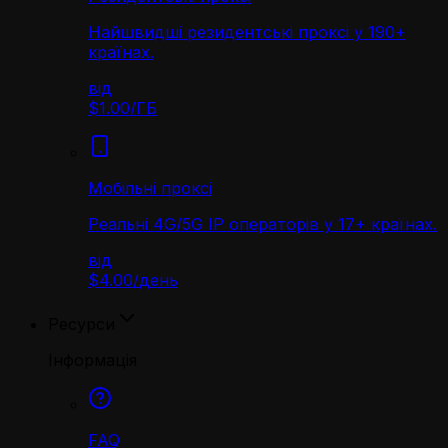
Найшвидші резидентські проксі у 190+
країнах.
від
$1.00
/
ГБ
Мобільні проксі
Реальні 4G/5G IP операторів у 17+ країнах.
від
$4.00
/
день
Ресурси
Інформація
FAQ