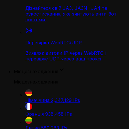
Дізнайтеся свій JA3, JA3N і JA4 та
рукостискання, яке зчитують анти-бот
системи.
Перевірка WebRTC/UDP
Виявляє витоки IP через WebRTC і
перевіряє UDP через ваш проксі
Місцезнаходження
Місцезнаходження
Німеччина
2,347,129
IPs
Франція
938,458
IPs
Литва
580,283
IPs