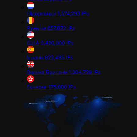
Нідерланди
1,574,293
IPs
Румунія
657,872
IPs
США
3,420,000
IPs
Іспанія
823,485
IPs
Велика Британія
1,364,739
IPs
Гонконг
175,000
IPs