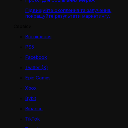
Проксі для Соціальних Мереж
Підвищуйте охоплення та залучення,
покращуйте результати маркетингу.
Сервіси
Всі рішення
PS5
Facebook
Twitter (X)
Epic Games
Xbox
Bybit
Binance
TikTok