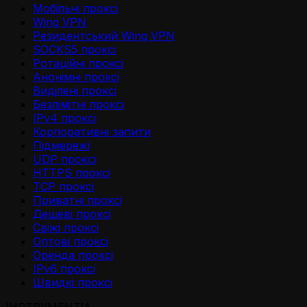
Мобільні проксі
Wing VPN
Резидентський Wing VPN
SOCKS5 проксі
Ротаційні проксі
Анонімні проксі
Виділені проксі
Безлімітні проксі
IPv4 проксі
Корпоративні запити
Підмережі
UDP проксі
HTTPS проксі
TCP проксі
Приватні проксі
Дешеві проксі
Свіжі проксі
Оптові проксі
Оренда проксі
IPv6 проксі
Швидкі проксі