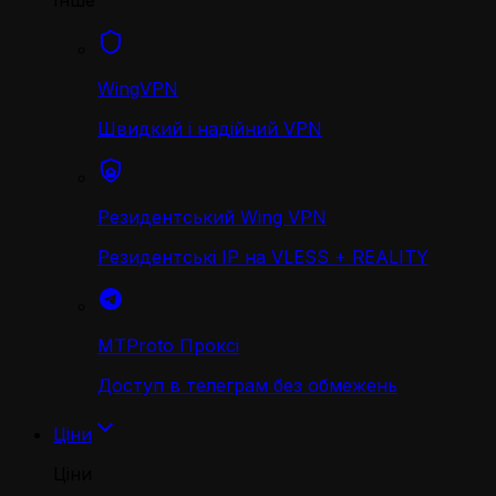
Інше
WingVPN
Швидкий і надійний VPN
Резидентський Wing VPN
Резидентські IP на VLESS + REALITY
MTProto Проксі
Доступ в телеграм без обмежень
Ціни
Ціни