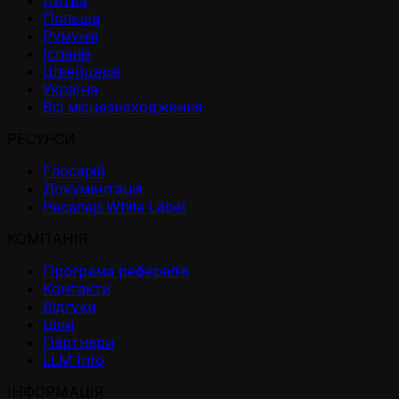
Литва
Польща
Румунія
Іспанія
Швейцарія
Україна
Всі місцезнаходження
РЕСУРСИ
Глосарій
Документація
Реселер White Label
КОМПАНІЯ
Програма рефералів
Контакти
Відгуки
Ціни
Партнери
LLM Info
ІНФОРМАЦІЯ