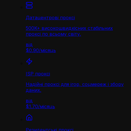
Датацентрові проксі
500K+ високошвидкісних стабільних
проксі по всьому світу.
від
$0.90
/
місяць
ISP проксі
Надійні проксі для ігор, соцмереж і збору
даних.
від
$1.70
/
місяць
Резидентські проксі