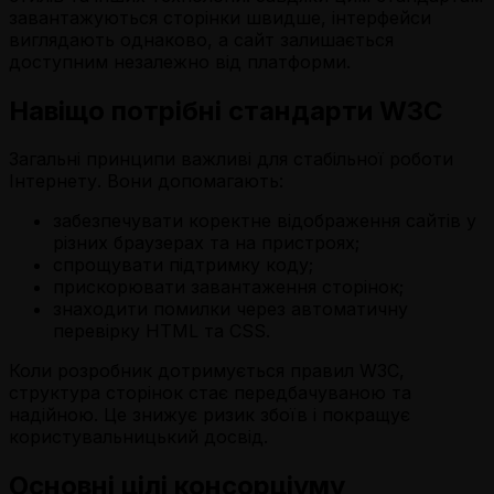
завантажуються сторінки швидше, інтерфейси
виглядають однаково, а сайт залишається
доступним незалежно від платформи.
Навіщо потрібні стандарти W3C
Загальні принципи важливі для стабільної роботи
Інтернету. Вони допомагають:
забезпечувати коректне відображення сайтів у
різних браузерах та на пристроях;
спрощувати підтримку коду;
прискорювати завантаження сторінок;
знаходити помилки через автоматичну
перевірку HTML та CSS.
Коли розробник дотримується правил W3C,
структура сторінок стає передбачуваною та
надійною. Це знижує ризик збоїв і покращує
користувальницький досвід.
Основні цілі консорціуму