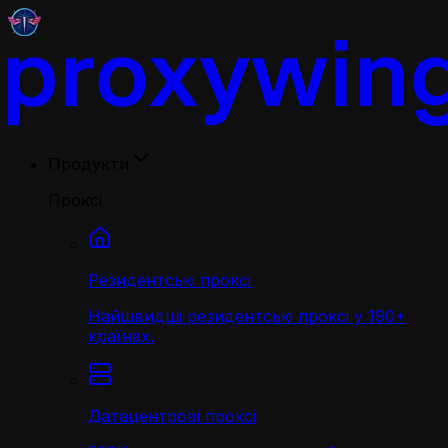
Продукти
Проксі
Резидентські проксі
Найшвидші резидентські проксі у 190+
країнах.
Датацентрові проксі