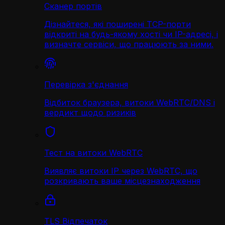
Сканер портів
Дізнайтеся, які поширені TCP-порти
відкриті на будь-якому хості чи IP-адресі, і
визначте сервіси, що працюють за ними.
Перевірка з'єднання
Відбиток браузера, витоки WebRTC/DNS і
вердикт щодо ризиків
Тест на витоки WebRTC
Виявляє витоки IP через WebRTC, що
розкривають ваше місцезнаходження
TLS Відпечаток