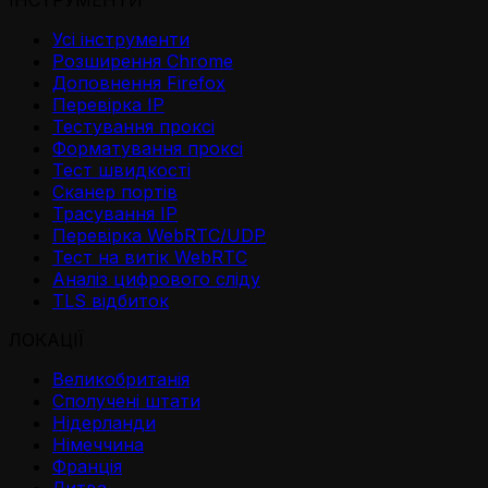
ІНСТРУМЕНТИ
Усі інструменти
Розширення Chrome
Доповнення Firefox
Перевірка IP
Тестування проксі
Форматування проксі
Тест швидкості
Сканер портів
Трасування IP
Перевірка WebRTC/UDP
Тест на витік WebRTC
Аналіз цифрового сліду
TLS відбиток
ЛОКАЦІЇ
Великобританія
Сполучені штати
Нідерланди
Німеччина
Франція