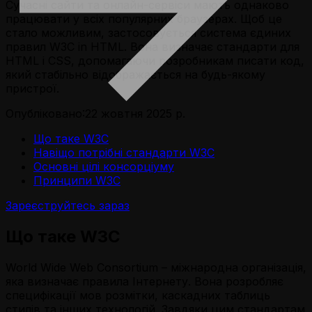
Сучасні сайти та онлайн-сервіси мають однаково
працювати у всіх популярних браузерах. Щоб це
стало можливим, застосовується система єдиних
правил W3C in HTML. Вона визначає стандарти для
HTML і CSS, допомагаючи розробникам писати код,
який стабільно відображається на будь-якому
пристрої.
Опубліковано:
22 жовтня 2025 р.
Що таке W3C
Навіщо потрібні стандарти W3C
Основні цілі консорціуму
Принципи W3C
Зареєструйтесь зараз
Що таке W3C
World Wide Web Consortium – міжнародна організація,
яка визначає правила Інтернету. Вона розробляє
специфікації мов розмітки, каскадних таблиць
стилів та інших технологій. Завдяки цим стандартам