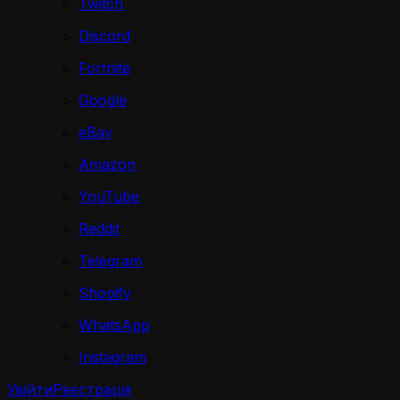
Twitch
Discord
Fortnite
Google
eBay
Amazon
YouTube
Reddit
Telegram
Shopify
WhatsApp
Instagram
Увійти
Реєстрація