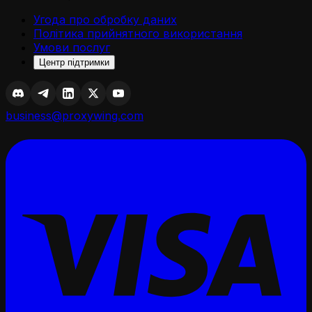
Угода про обробку даних
Політика прийнятного використання
Умови послуг
Центр підтримки
business@proxywing.com