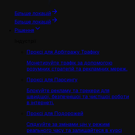
Більше локацій
Більше локацій
Рішення
Індустрії
Проксі для Арбітражу Трафіку
Монетизуйте трафік за допомогою
розумних стратегій та рекламних мереж.
Проксі для Парсингу
Блокуйте рекламу та трекери для
швидшої, безпечнішої та чистішої роботи
в інтернеті.
Проксі для Подорожей
Слідкуйте за змінами цін у режимі
реального часу та залишайтеся в курсі