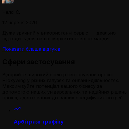
Челсі С.
12 червня 2026
Дуже зручний у використанні сервіс — ідеально
підходить для нашої маркетингової команди.
Показати більше відгуків
Сфери застосування
Відкрийте широкий спектр застосувань проксі
Proxywing у різних галузях та онлайн-діяльностях.
Максимізуйте потенціал вашого бізнесу за
допомогою наших універсальних та надійних рішень
проксі, адаптованих до ваших специфічних потреб.
Арбітраж трафіку