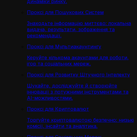
динаміки ринку.
Проксі для Пошукових Систем
Знаходьте інформацію миттєво: локальна
видача, результати, зображення та
рекомендації.
Проксі для Мультиакаунтингу
Керуйте кількома акаунтами для роботи,
ігор та соціальних мереж.
Проксі для Розвитку Штучного Інтелекту
Шукайте, досліджуйте й створюйте
інновації з потужними інструментами та
AI-можливостями.
Проксі для Криптовалют
Торгуйте криптовалютою безпечно: низькі
комісії, інсайти та аналітика.