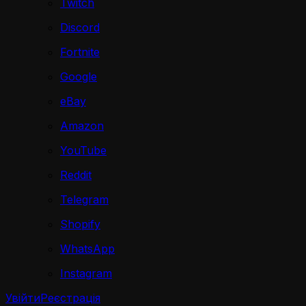
Twitch
Discord
Fortnite
Google
eBay
Amazon
YouTube
Reddit
Telegram
Shopify
WhatsApp
Instagram
Увійти
Реєстрація