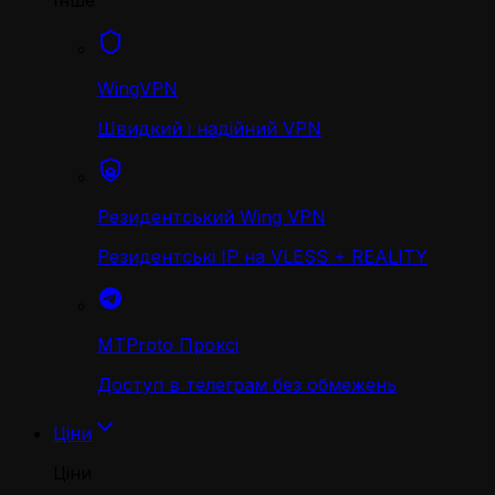
Інше
WingVPN
Швидкий і надійний VPN
Резидентський Wing VPN
Резидентські IP на VLESS + REALITY
MTProto Проксі
Доступ в телеграм без обмежень
Ціни
Ціни