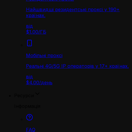
Найшвидші резидентські проксі у 190+
країнах.
від
$1.00
/
ГБ
Мобільні проксі
Реальні 4G/5G IP операторів у 17+ країнах.
від
$4.00
/
день
Ресурси
Інформація
FAQ