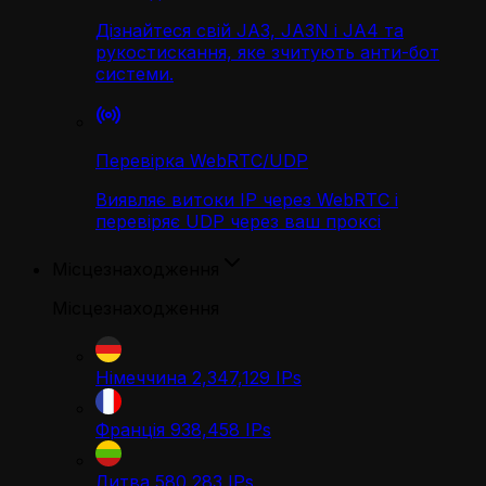
Дізнайтеся свій JA3, JA3N і JA4 та
рукостискання, яке зчитують анти-бот
системи.
Перевірка WebRTC/UDP
Виявляє витоки IP через WebRTC і
перевіряє UDP через ваш проксі
Місцезнаходження
Місцезнаходження
Німеччина
2,347,129
IPs
Франція
938,458
IPs
Литва
580,283
IPs