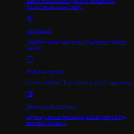
500K+ високошвидкісних стабільних
проксі по всьому світу.
ISP проксі
Надійні проксі для ігор, соцмереж і збору
даних.
Мобільні проксі
Реальні 4G/5G IP операторів у 17+ країнах.
Корпоративні проксі
Індивідуальна проксі-інфраструктура під
потреби бізнесу.