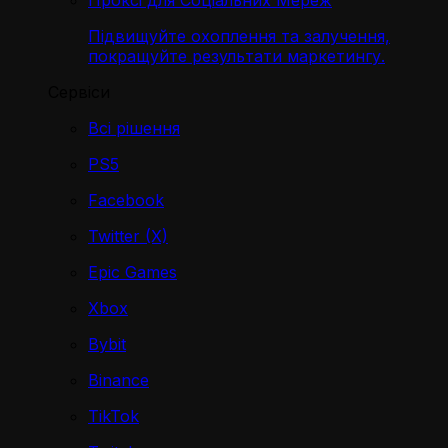
Проксі для Соціальних Мереж
Підвищуйте охоплення та залучення,
покращуйте результати маркетингу.
Сервіси
Всі рішення
PS5
Facebook
Twitter (X)
Epic Games
Xbox
Bybit
Binance
TikTok