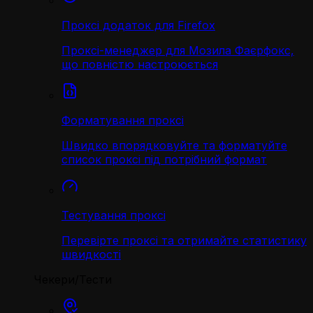
Проксі додаток для Firefox
Проксі-менеджер для Мозила Фаєрфокс,
що повністю настроюється
Форматування проксі
Швидко впорядковуйте та форматуйте
список проксі під потрібний формат
Тестування проксі
Перевірте проксі та отримайте статистику
швидкості
Чекери/Тести