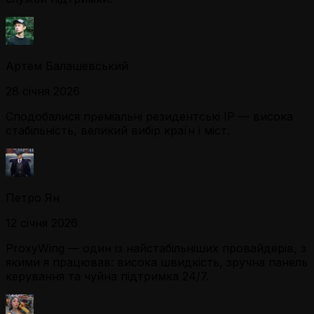
Артем Балашевський
28 січня 2026
Сподобалися преміальні резидентські IP — висока
стабільність, великий вибір країн і міст.
Петро Ян
12 січня 2026
ProxyWing — один із найстабільніших провайдерів, з
якими я працював: висока швидкість, зручна панель
керування та чуйна підтримка 24/7.