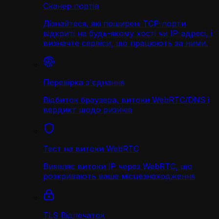
Сканер портів
Дізнайтеся, які поширені TCP-порти
відкриті на будь-якому хості чи IP-адресі, і
визначте сервіси, що працюють за ними.
Перевірка з'єднання
Відбиток браузера, витоки WebRTC/DNS і
вердикт щодо ризиків
Тест на витоки WebRTC
Виявляє витоки IP через WebRTC, що
розкривають ваше місцезнаходження
TLS Відпечаток