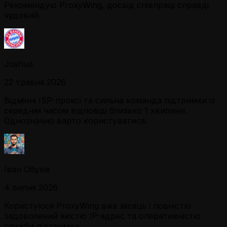
Рекомендую ProxyWing, досвід співпраці справді
чудовий.
Joshua
22 травня 2026
Відмінні ISP-проксі та сильна команда підтримки із
середнім часом відповіді близько 1 хвилини.
Однозначно варто користуватися.
Іван Обухів
4 липня 2026
Користуюся ProxyWing вже місяць і повністю
задоволений якістю IP-адрес та оперативністю
служби підтримки.