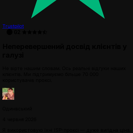
Trustpilot
Неперевершений досвід клієнтів у
галузі
Не вірте нашим словам. Ось реальні відгуки наших
клієнтів. Ми підтримуємо більше 70 000
користувачів проксі.
Одинвський
4 червня 2026
Я використовую їхні ISP-проксі — дуже вигідна ціна.