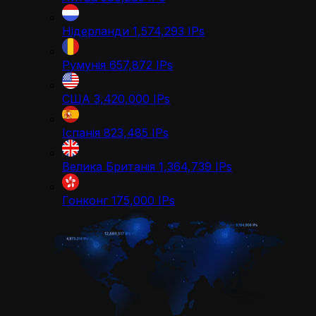
Нідерланди
1,574,293
IPs
Румунія
657,872
IPs
США
3,420,000
IPs
Іспанія
823,485
IPs
Велика Британія
1,364,739
IPs
Гонконг
175,000
IPs