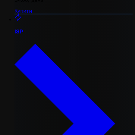
$4.00
/ день
Купити
ISP