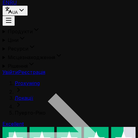
EN
RU
UA
Продукти
Ціни
Ресурси
Місцезнаходження
Рішення
Увійти
Реєстрація
Proxywing
Локації
Пуерто-Ріко
Excellent