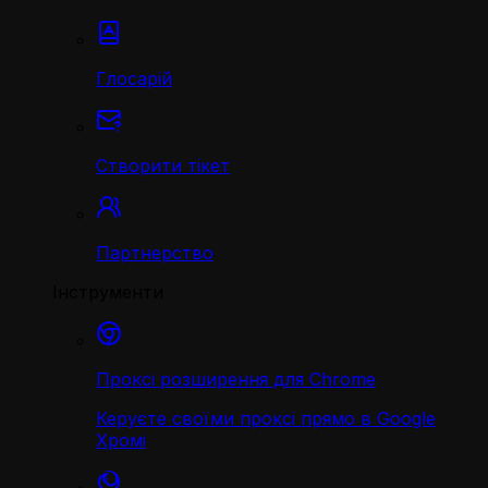
Глосарій
Створити тікет
Партнерство
Інструменти
Проксі розширення для Chrome
Керуєте своїми проксі прямо в Google
Хромі