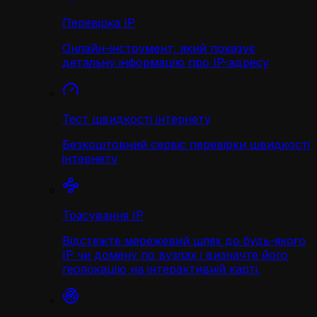
Перевірка IP
Онлайн-інструмент, який показує
детальну інформацію про IP-адресу
Тест швидкості інтернету
Безкоштовний сервіс перевірки швидкості
інтернету
Трасування IP
Відстежте мережевий шлях до будь-якого
IP чи домену по вузлах і визначте його
геолокацію на інтерактивній карті.