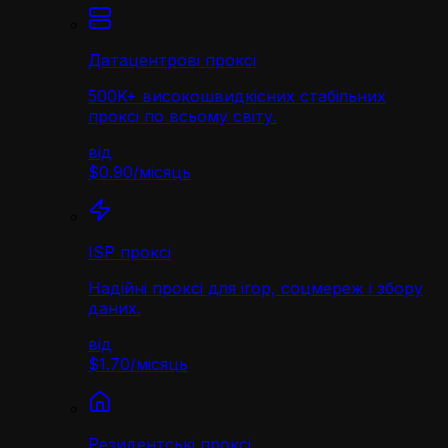
Датацентрові проксі
500K+ високошвидкісних стабільних
проксі по всьому світу.
від
$0.90
/
місяць
ISP проксі
Надійні проксі для ігор, соцмереж і збору
даних.
від
$1.70
/
місяць
Резидентські проксі