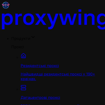
Продукти
Проксі
Резидентські проксі
Найшвидші резидентські проксі у 190+
країнах.
Датацентрові проксі