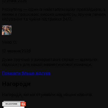
12 січня 2026
ProxyWing — один із найстабільніших провайдерів, з
якими я працював: висока швидкість, зручна панель
керування та чуйна підтримка 24/7.
Челсі С.
12 червня 2026
Дуже зручний у використанні сервіс — ідеально
підходить для нашої маркетингової команди.
Показати більше відгуків
Нагороди
Нагороди, які ми отримали від наших клієнтів