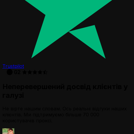
Trustpilot
Неперевершений досвід клієнтів у
галузі
Не вірте нашим словам. Ось реальні відгуки наших
клієнтів. Ми підтримуємо більше 70 000
користувачів проксі.