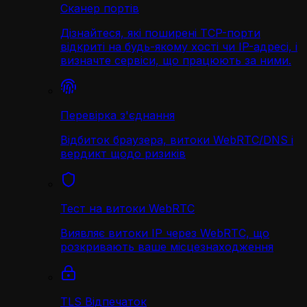
Сканер портів
Дізнайтеся, які поширені TCP-порти
відкриті на будь-якому хості чи IP-адресі, і
визначте сервіси, що працюють за ними.
Перевірка з'єднання
Відбиток браузера, витоки WebRTC/DNS і
вердикт щодо ризиків
Тест на витоки WebRTC
Виявляє витоки IP через WebRTC, що
розкривають ваше місцезнаходження
TLS Відпечаток