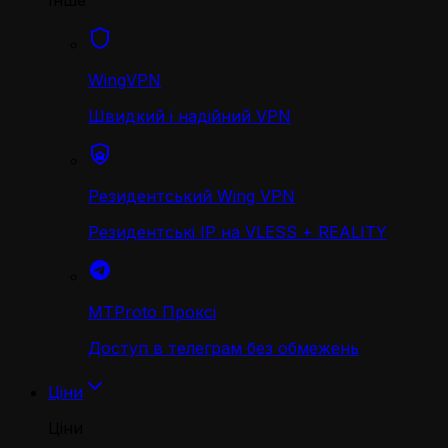
Інше
WingVPN
Швидкий і надійний VPN
Резидентський Wing VPN
Резидентські IP на VLESS + REALITY
MTProto Проксі
Доступ в телеграм без обмежень
Ціни
Ціни