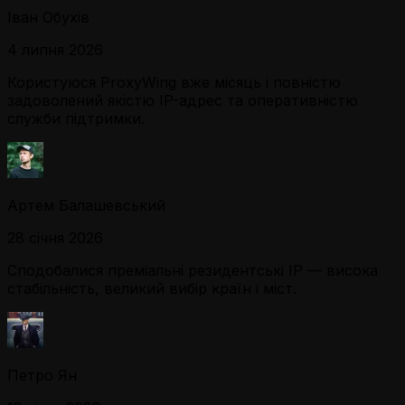
Іван Обухів
4 липня 2026
Користуюся ProxyWing вже місяць і повністю
задоволений якістю IP-адрес та оперативністю
служби підтримки.
Артем Балашевський
28 січня 2026
Сподобалися преміальні резидентські IP — висока
стабільність, великий вибір країн і міст.
Петро Ян