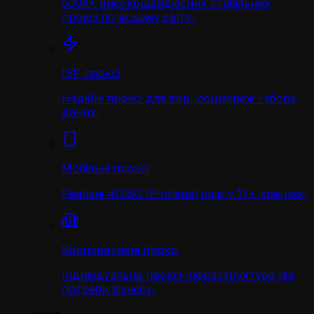
500K+ високошвидкісних стабільних
проксі по всьому світу.
ISP проксі
Надійні проксі для ігор, соцмереж і збору
даних.
Мобільні проксі
Реальні 4G/5G IP операторів у 17+ країнах.
Корпоративні проксі
Індивідуальна проксі-інфраструктура під
потреби бізнесу.