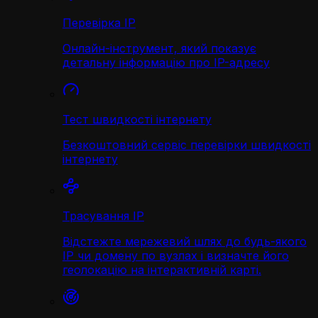
Перевірка IP
Онлайн-інструмент, який показує
детальну інформацію про IP-адресу
Тест швидкості інтернету
Безкоштовний сервіс перевірки швидкості
інтернету
Трасування IP
Відстежте мережевий шлях до будь-якого
IP чи домену по вузлах і визначте його
геолокацію на інтерактивній карті.