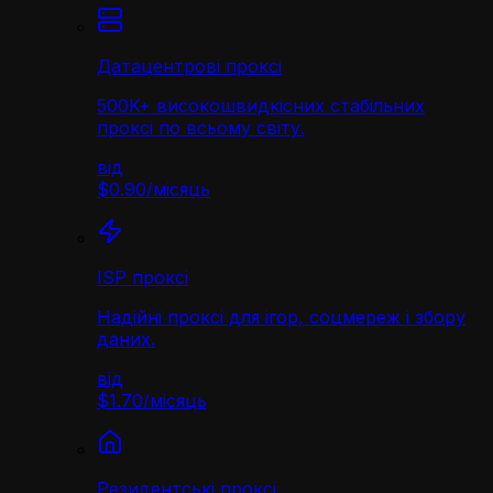
Датацентрові проксі
500K+ високошвидкісних стабільних
проксі по всьому світу.
від
$0.90
/
місяць
ISP проксі
Надійні проксі для ігор, соцмереж і збору
даних.
від
$1.70
/
місяць
Резидентські проксі