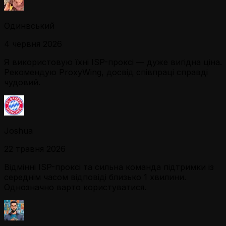
Одинвський
4 червня 2026
Я використовую їхні ISP-проксі — дуже вигідна ціна.
Рекомендую ProxyWing, досвід співпраці справді
чудовий.
Joshua
22 травня 2026
Відмінні ISP-проксі та сильна команда підтримки із
середнім часом відповіді близько 1 хвилини.
Однозначно варто користуватися.