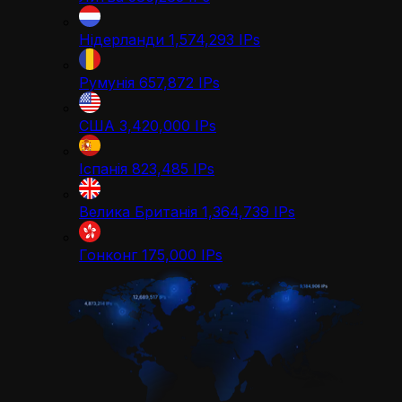
Нідерланди
1,574,293
IPs
Румунія
657,872
IPs
США
3,420,000
IPs
Іспанія
823,485
IPs
Велика Британія
1,364,739
IPs
Гонконг
175,000
IPs