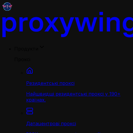
Продукти
Проксі
Резидентські проксі
Найшвидші резидентські проксі у 190+
країнах.
Датацентрові проксі