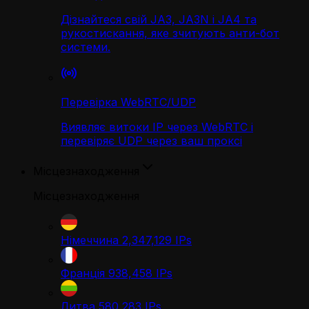
Дізнайтеся свій JA3, JA3N і JA4 та
рукостискання, яке зчитують анти-бот
системи.
Перевірка WebRTC/UDP
Виявляє витоки IP через WebRTC і
перевіряє UDP через ваш проксі
Місцезнаходження
Місцезнаходження
Німеччина
2,347,129
IPs
Франція
938,458
IPs
Литва
580,283
IPs