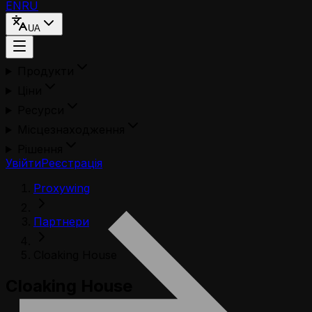
EN
RU
UA
Продукти
Ціни
Ресурси
Місцезнаходження
Рішення
Увійти
Реєстрація
Proxywing
Партнери
Cloaking House
Cloaking House