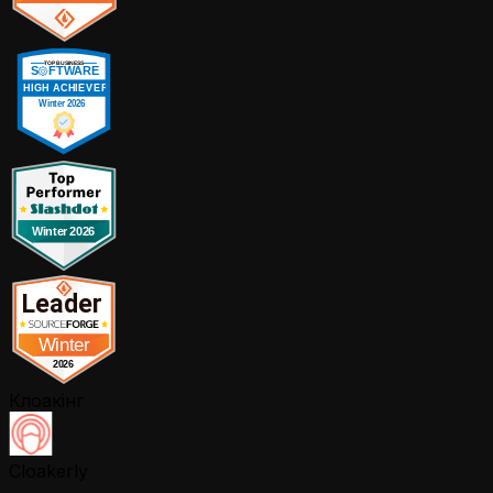
Клоакінг
Cloakerly