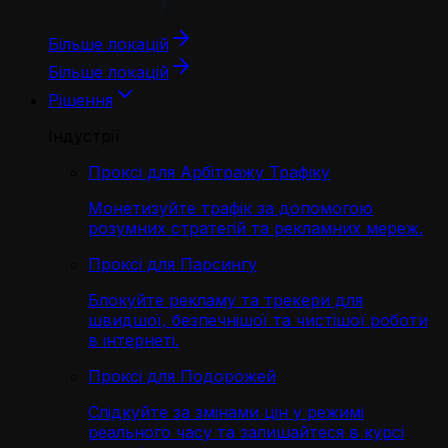
Більше локацій
Більше локацій
Рішення
Індустрії
Проксі для Арбітражу Трафіку
Монетизуйте трафік за допомогою
розумних стратегій та рекламних мереж.
Проксі для Парсингу
Блокуйте рекламу та трекери для
швидшої, безпечнішої та чистішої роботи
в інтернеті.
Проксі для Подорожей
Слідкуйте за змінами цін у режимі
реального часу та залишайтеся в курсі