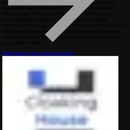
Cloaking House – це комплексна платформа для
клоакінгу, яка пропонує все необхідне: хмарні
сервіси, що генеруються штучним інтелектом,
розширену фільтрацію трафіку, два способи
інтеграції без коду, повний доступ до API, докладну
аналітику та надійну підтримку. Використовуйте
промокод WING30, щоб отримати 30% знижку на
будь-який тариф.
Відвідайте партнерський сайт