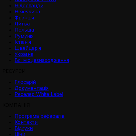
Нідерланди
Німеччина
Франція
Литва
Польща
Румунія
Іспанія
Швейцарія
Україна
Всі місцезнаходження
РЕСУРСИ
Глосарій
Документація
Реселер White Label
КОМПАНІЯ
Програма рефералів
Контакти
Відгуки
Ціни