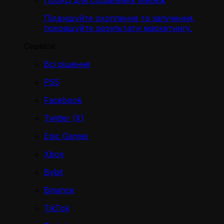
Проксі для Соціальних Мереж
Підвищуйте охоплення та залучення,
покращуйте результати маркетингу.
Сервіси
Всі рішення
PS5
Facebook
Twitter (X)
Epic Games
Xbox
Bybit
Binance
TikTok