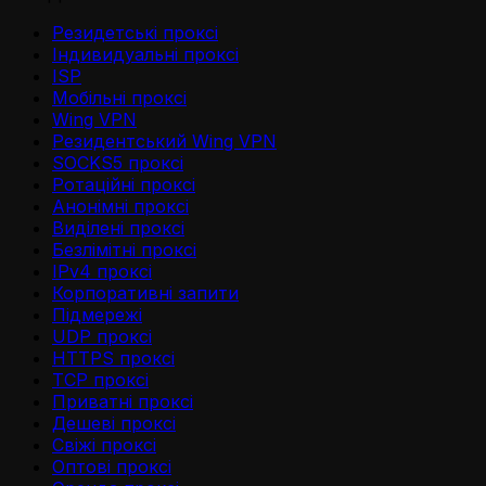
Резидетськi проксi
Iндивидуальнi проксi
ISP
Мобільні проксі
Wing VPN
Резидентський Wing VPN
SOCKS5 проксі
Ротаційні проксі
Анонімні проксі
Виділені проксі
Безлімітні проксі
IPv4 проксі
Корпоративні запити
Підмережі
UDP проксі
HTTPS проксі
TCP проксі
Приватні проксі
Дешеві проксі
Свіжі проксі
Оптові проксі