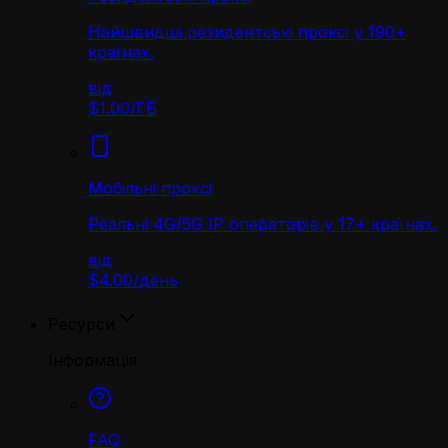
Найшвидші резидентські проксі у 190+
країнах.
від
$1.00
/
ГБ
Мобільні проксі
Реальні 4G/5G IP операторів у 17+ країнах.
від
$4.00
/
день
Ресурси
Інформація
FAQ