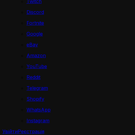
Twitch
Discord
Fortnite
Google
eBay
Amazon
YouTube
Reddit
Telegram
Shopify
WhatsApp
Instagram
Увійти
Реєстрація