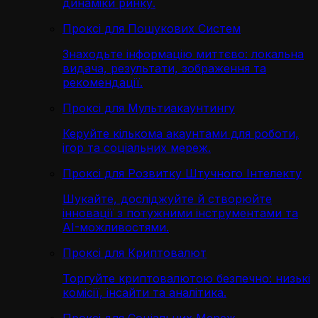
динаміки ринку.
Проксі для Пошукових Систем
Знаходьте інформацію миттєво: локальна
видача, результати, зображення та
рекомендації.
Проксі для Мультиакаунтингу
Керуйте кількома акаунтами для роботи,
ігор та соціальних мереж.
Проксі для Розвитку Штучного Інтелекту
Шукайте, досліджуйте й створюйте
інновації з потужними інструментами та
AI-можливостями.
Проксі для Криптовалют
Торгуйте криптовалютою безпечно: низькі
комісії, інсайти та аналітика.