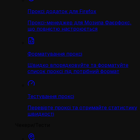
Проксі додаток для Firefox
Проксі-менеджер для Мозила Фаєрфокс,
що повністю настроюється
Форматування проксі
Швидко впорядковуйте та форматуйте
список проксі під потрібний формат
Тестування проксі
Перевірте проксі та отримайте статистику
швидкості
Чекери/Тести