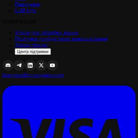
Партнери
LLM Info
ІНФОРМАЦІЯ
Угода про обробку даних
Політика прийнятного використання
Умови послуг
Центр підтримки
business@proxywing.com