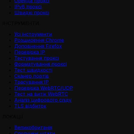
Оренда проксі
IPv6 проксі
Швидкі проксі
ІНСТРУМЕНТИ
Усі інструменти
Розширення Chrome
Доповнення Firefox
Перевірка IP
Тестування проксі
Форматування проксі
Тест швидкості
Сканер портів
Трасування IP
Перевірка WebRTC/UDP
Тест на витік WebRTC
Аналіз цифрового сліду
TLS відбиток
ЛОКАЦІЇ
Великобританія
Сполучені штати