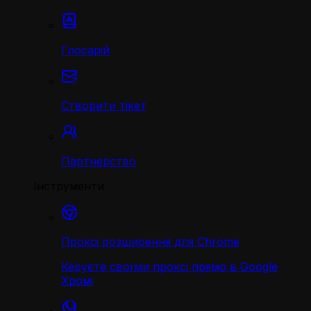
Глосарій
Створити тікет
Партнерство
Інструменти
Проксі розширення для Chrome
Керуєте своїми проксі прямо в Google
Хромі