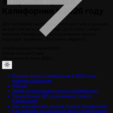
10 лучших прокси
Калифорнии в 2026 году
Для получения неограниченного доступа к данным
на веб-сайтах и платформах, доступных только
жителям Калифорнии, использование прокси
подходит идеально. Это очень надежно.
Опубликовано:
4 июня 2026 г.
Время чтения:
11
мин
Обновлено:
8 июня 2026 г.
Лучшие прокси Калифорнии в 2026 году –
краткое сравнение
IPRoyal
Зачем использовать прокси Калифорнии?
Резидентные, ISP и серверные прокси
Калифорнии
Как мы выбирали лучшие прокси Калифорнии
Как выбрать подходящий прокси Калифорнии