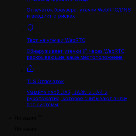
Отпечаток браузера, утечки WebRTC/DNS
и вердикт о рисках
Тест на утечки WebRTC
Обнаруживает утечки IP через WebRTC,
раскрывающие ваше местоположение
TLS Отпечаток
Узнайте свой JA3, JA3N и JA4 и
рукопожатие, которое считывают анти-
бот системы.
Локации
Локации