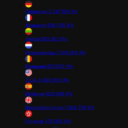
Германия
2,347,129
IPs
Франция
938,458
IPs
Литва
580,283
IPs
Нидерланды
1,574,293
IPs
Румыния
657,872
IPs
США
3,420,000
IPs
Испания
823,485
IPs
Великобритания
1,364,739
IPs
Гонконг
175,000
IPs