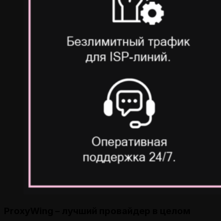
ProxyWing – лучший провайдер в целом