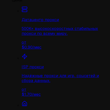
Цены
Датацентр прокси
500K+ высокоскоростных стабильных
прокси по всему миру.
от
$0.90
/
мес
ISP прокси
Надёжные прокси для игр, соцсетей и
сбора данных.
от
$1.70
/
мес