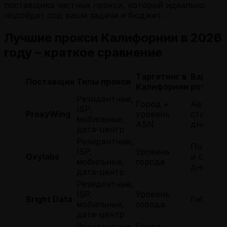
поставщика частных прокси, который идеально
подойдет под ваши задачи и бюджет.
Лучшие прокси Калифорнии в 2026
году – краткое сравнение
Таргетинг в
Вариан
Поставщик
Типы прокси
Калифорнии
ротации
Резидентные,
Город +
Автомат
ISP,
ProxyWing
уровень
статичес
мобильные,
ASN
дней)
дата-центр
Резидентные,
Пользов
ISP,
Уровень
Oxylabs
и статич
мобильные,
города
дней)
дата-центр
Резидентные,
ISP,
Уровень
Bright Data
Гибкая р
мобильные,
города
дата-центр
Резидентные,
Город +