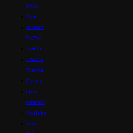
Xbox
Bybit
Binance
TikTok
Twitch
Discord
Fortnite
Google
eBay
Amazon
YouTube
Reddit