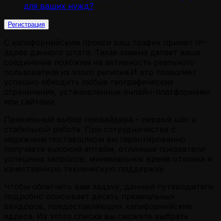
для ваших нужд?
Регистрация
С калифорнийским прокси ваш трафик примет IP-
адрес данного штата. Такая замена делает ваше
соединение похожим на активность реального
пользователя из этого региона.И это позволяет
успешно обходить любые географические
ограничения, установленные онлайн-платформами
или сайтами.
Правильный выбор провайдера – первый шаг к
стабильной работе. При сотрудничестве с
надежным поставщиком вы гарантированно
получаете высокий аптайм, отличные показатели
успешных запросов, минимальное время отклика и
качественную техническую поддержку.
Чтобы облегчить вам задачу, данный путеводитель
подробно описывает десять премиальных
вендоров, предоставляющих калифорнийские
адреса. Из этого списка вы сможете выбрать