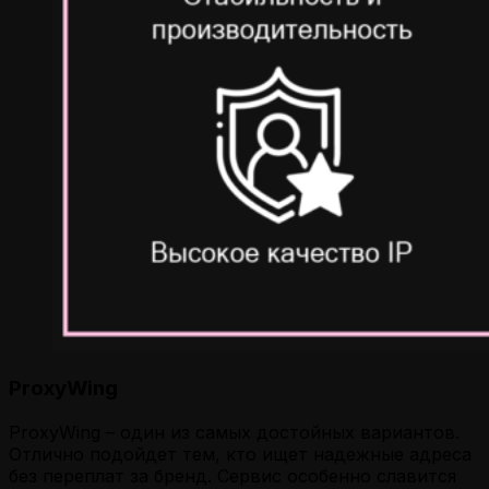
ProxyWing
ProxyWing – один из самых достойных вариантов.
Отлично подойдет тем, кто ищет надежные адреса
без переплат за бренд. Сервис особенно славится