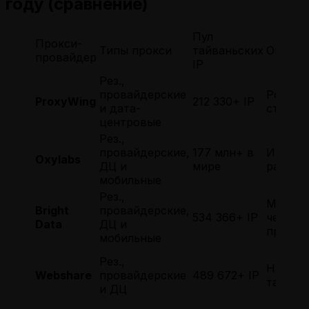
году (сравнение)
Пул
Прокси-
Типы прокси
тайваньских
Опции 
провайдер
IP
Рез.,
провайдерские
Ротаци
ProxyWing
212 330+ IP
и дата-
статик
центровые
Рез.,
провайдерские,
177 млн+ в
ИИ-
Oxylabs
ДЦ и
мире
разбло
мобильные
Рез.,
Маршру
Bright
провайдерские,
534 366+ IP
через с
Data
ДЦ и
прокси
мобильные
Рез.,
Настра
Webshare
провайдерские
489 672+ IP
таймер
и ДЦ