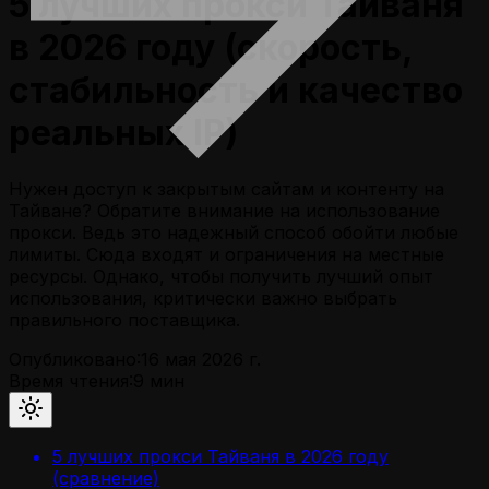
5 лучших прокси Тайваня
в 2026 году (скорость,
стабильность и качество
реальных IP)
Нужен доступ к закрытым сайтам и контенту на
Тайване? Обратите внимание на использование
прокси. Ведь это надежный способ обойти любые
лимиты. Сюда входят и ограничения на местные
ресурсы. Однако, чтобы получить лучший опыт
использования, критически важно выбрать
правильного поставщика.
Опубликовано:
16 мая 2026 г.
Время чтения:
9
мин
5 лучших прокси Тайваня в 2026 году
(сравнение)