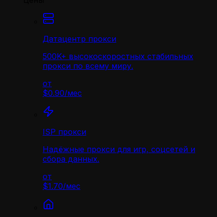
Цены
Датацентр прокси
500K+ высокоскоростных стабильных
прокси по всему миру.
от
$0.90
/
мес
ISP прокси
Надёжные прокси для игр, соцсетей и
сбора данных.
от
$1.70
/
мес