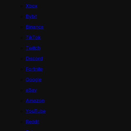
Xbox
Bybit
Binance
TikTok
Twitch
Discord
Fortnite
Google
eBay
Amazon
YouTube
Reddit