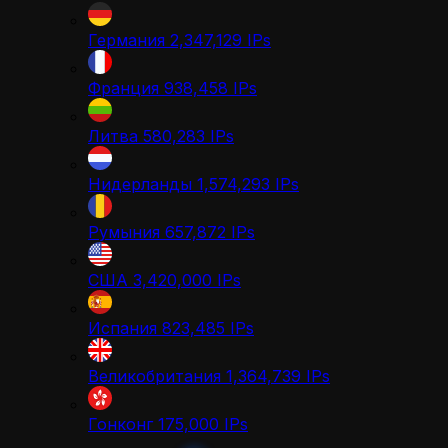
Германия
2,347,129
IPs
Франция
938,458
IPs
Литва
580,283
IPs
Нидерланды
1,574,293
IPs
Румыния
657,872
IPs
США
3,420,000
IPs
Испания
823,485
IPs
Великобритания
1,364,739
IPs
Гонконг
175,000
IPs