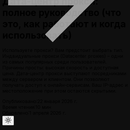
Дата-центр прокси:
полное руководство (что
это, как работают и когда
использовать)
Используете прокси? Вам предстоит выбрать тип.
Индвидуальные прокси (Datacenter proxies) – одни
из самых популярных среди пользователей.
Причины просты: высокая скорость и доступная
цена. Дата-центр прокси выступают посредниками
между сервером и клиентом. Они позволяют
получать доступ к онлайн-сервисам. Ваш IP-адрес и
местоположение при этом остаются скрытыми.
Опубликовано:
22 января 2026 г.
Время чтения:
10
мин
Обновлено:
1 апреля 2026 г.