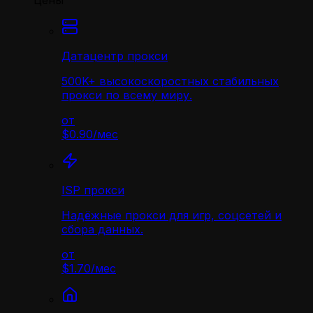
Цены
Датацентр прокси
500K+ высокоскоростных стабильных
прокси по всему миру.
от
$0.90
/
мес
ISP прокси
Надёжные прокси для игр, соцсетей и
сбора данных.
от
$1.70
/
мес