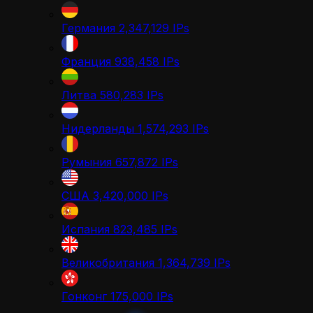
Германия
2,347,129
IPs
Франция
938,458
IPs
Литва
580,283
IPs
Нидерланды
1,574,293
IPs
Румыния
657,872
IPs
США
3,420,000
IPs
Испания
823,485
IPs
Великобритания
1,364,739
IPs
Гонконг
175,000
IPs