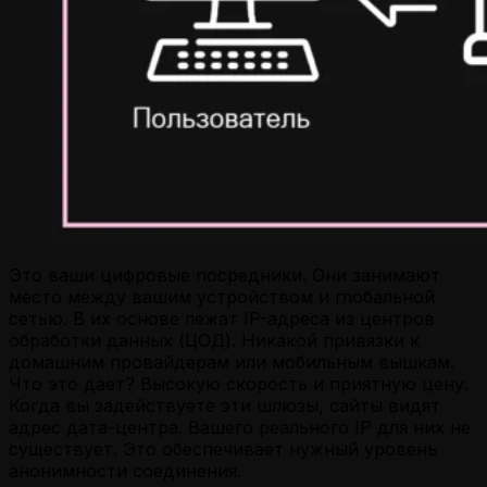
Это ваши цифровые посредники. Они занимают
место между вашим устройством и глобальной
сетью. В их основе лежат IP-адреса из центров
обработки данных (ЦОД). Никакой привязки к
домашним провайдерам или мобильным вышкам.
Что это дает? Высокую скорость и приятную цену.
Когда вы задействуете эти шлюзы, сайты видят
адрес дата-центра. Вашего реального IP для них не
существует. Это обеспечивает нужный уровень
анонимности соединения.