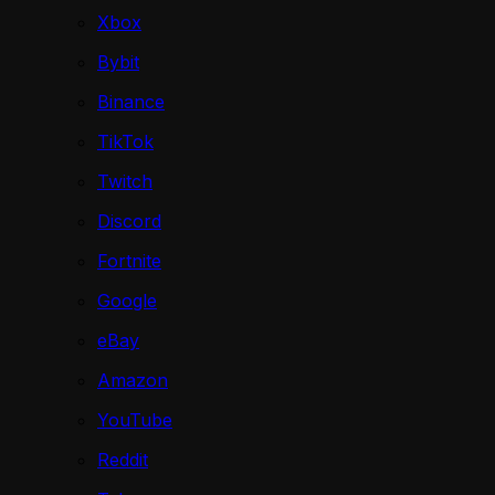
Xbox
Bybit
Binance
TikTok
Twitch
Discord
Fortnite
Google
eBay
Amazon
YouTube
Reddit