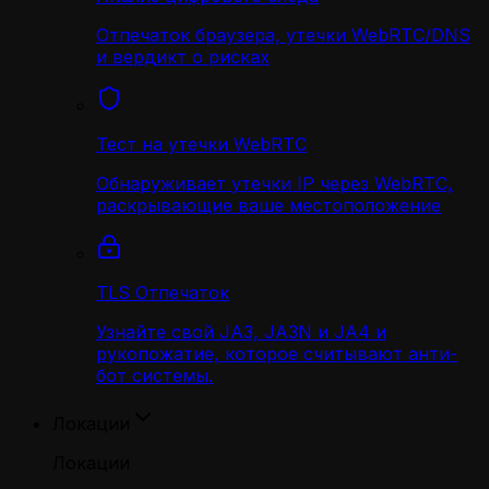
Отпечаток браузера, утечки WebRTC/DNS
и вердикт о рисках
Тест на утечки WebRTC
Обнаруживает утечки IP через WebRTC,
раскрывающие ваше местоположение
TLS Отпечаток
Узнайте свой JA3, JA3N и JA4 и
рукопожатие, которое считывают анти-
бот системы.
Локации
Локации