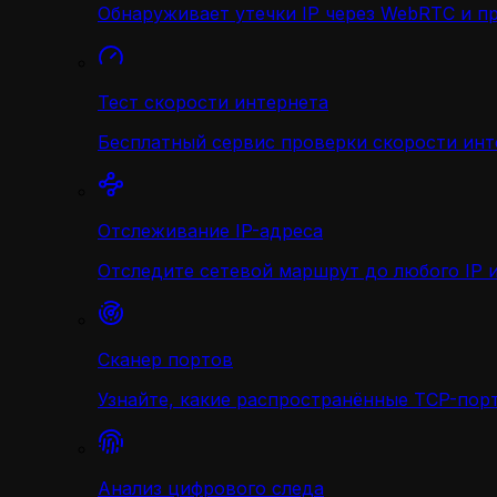
Обнаруживает утечки IP через WebRTC и п
Тест скорости интернета
Бесплатный сервис проверки скорости инт
Отслеживание IP-адреса
Отследите сетевой маршрут до любого IP и
Сканер портов
Узнайте, какие распространённые TCP-порт
Анализ цифрового следа