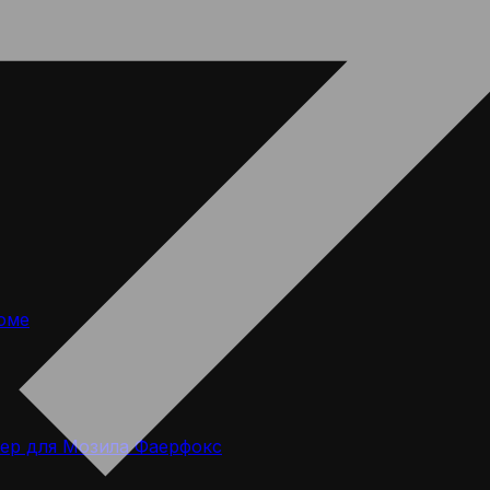
оме
ер для Мозила Фаерфокс