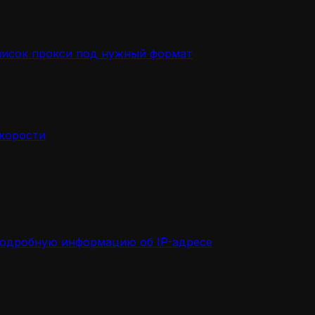
писок прокси под нужный формат
скорости
подробную информацию об IP-адресе