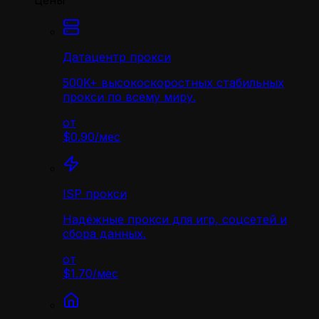
Цены
Датацентр прокси
500K+ высокоскоростных стабильных
прокси по всему миру.
от
$0.90
/
мес
ISP прокси
Надёжные прокси для игр, соцсетей и
сбора данных.
от
$1.70
/
мес