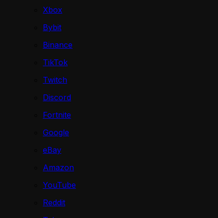
Xbox
Bybit
Binance
TikTok
Twitch
Discord
Fortnite
Google
eBay
Amazon
YouTube
Reddit