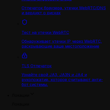
Отпечаток браузера, утечки WebRTC/DNS
и вердикт о рисках
Тест на утечки WebRTC
Обнаруживает утечки IP через WebRTC,
раскрывающие ваше местоположение
TLS Отпечаток
Узнайте свой JA3, JA3N и JA4 и
рукопожатие, которое считывают анти-
бот системы.
Локации
Локации