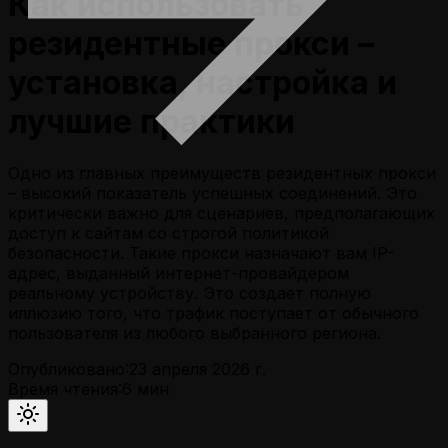
Как использовать
резидентные прокси –
установка, настройка и
лучшие практики
Одно из главных преимуществ резидентных прокси
– высокий показатель успешных соединений. Это
критически важно для сценариев, предполагающих
доступ к сайтам со строгой политикой
безопасности. Такие прокси назначают вам IP-
адрес, выданный интернет-провайдером
реальному устройству. Это создает полную
иллюзию того, что трафик поступает от обычного
пользователя из любого выбранного региона.
Опубликовано:
23 апреля 2026 г.
Время чтения:
6
мин