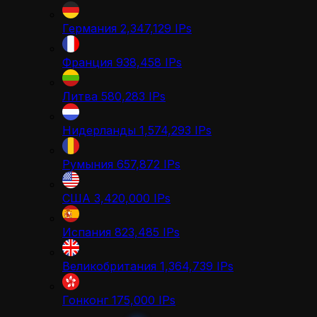
Германия
2,347,129
IPs
Франция
938,458
IPs
Литва
580,283
IPs
Нидерланды
1,574,293
IPs
Румыния
657,872
IPs
США
3,420,000
IPs
Испания
823,485
IPs
Великобритания
1,364,739
IPs
Гонконг
175,000
IPs