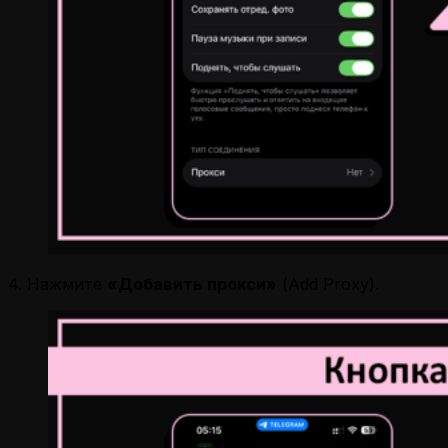
4. Нажмите
«Добавить прокси»
(Add Proxy).