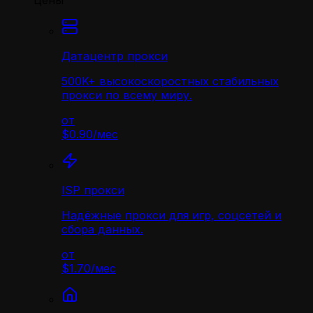
Цены
Датацентр прокси
500K+ высокоскоростных стабильных
прокси по всему миру.
от
$0.90
/
мес
ISP прокси
Надёжные прокси для игр, соцсетей и
сбора данных.
от
$1.70
/
мес