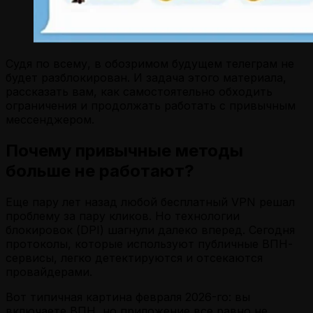
Судя по всему, в обозримом будущем телеграм не
будет разблокирован. И задача этого материала,
рассказать вам, как самостоятельно обходить
ограничения и продолжать работать с привычным
мессенджером.
Почему привычные методы
больше не работают?
Еще пару лет назад любой бесплатный VPN решал
проблему за пару кликов. Но технологии
блокировок (DPI) шагнули далеко вперед. Сегодня
протоколы, которые используют публичные ВПН-
сервисы, легко детектируются и отсекаются
провайдерами.
Вот типичная картина февраля 2026-го: вы
включаете ВПН, но приложение все равно не