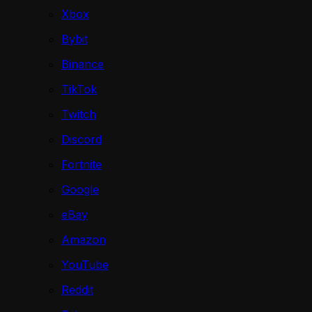
Xbox
Bybit
Binance
TikTok
Twitch
Discord
Fortnite
Google
eBay
Amazon
YouTube
Reddit