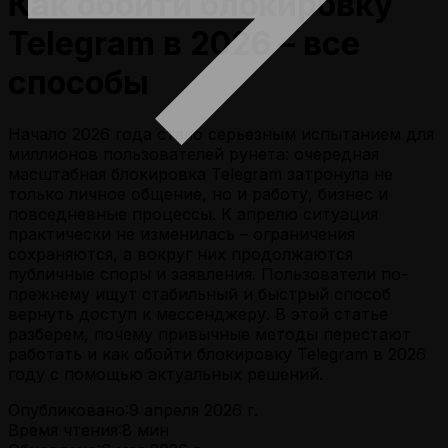
Как обойти блокировку
Telegram в 2026 – все
способы
Начало 2026 года стало серьезным испытанием для
миллионов пользователей рунета: очередная
масштабная блокировка Telegram затронула не
только личное общение, но и работу, бизнес и
повседневные процессы. К апрелю ситуация
практически не изменилась – ограничения
сохраняются, а вокруг них продолжаются
публичные споры и заявления. Пользователи по-
прежнему ищут стабильный и быстрый способ
вернуть доступ к мессенджеру. В этой статье
разберем, почему привычные методы перестают
работать и как обойти блокировку Telegram в 2026
году с помощью актуальных решений.
Опубликовано:
9 апреля 2026 г.
Время чтения:
8
мин