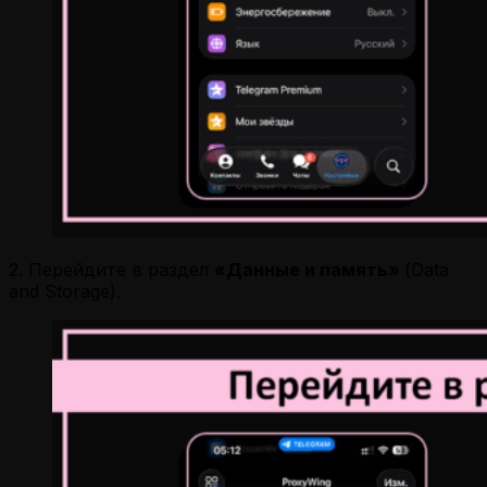
2. Перейдите в раздел
«Данные и память»
(Data
and Storage).