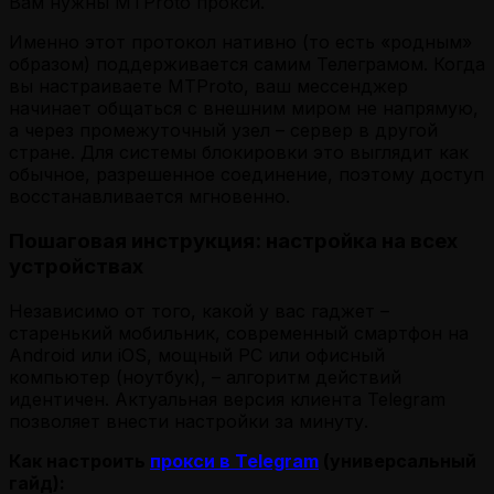
Вам нужны MTProto прокси.
Именно этот протокол нативно (то есть «родным»
образом) поддерживается самим Телеграмом. Когда
вы настраиваете MTProto, ваш мессенджер
начинает общаться с внешним миром не напрямую,
а через промежуточный узел – сервер в другой
стране. Для системы блокировки это выглядит как
обычное, разрешенное соединение, поэтому доступ
восстанавливается мгновенно.
Пошаговая инструкция: настройка на всех
устройствах
Независимо от того, какой у вас гаджет –
старенький мобильник, современный смартфон на
Android или iOS, мощный PC или офисный
компьютер (ноутбук), – алгоритм действий
идентичен. Актуальная версия клиента Telegram
позволяет внести настройки за минуту.
Как настроить
прокси в Telegram
(универсальный
гайд):