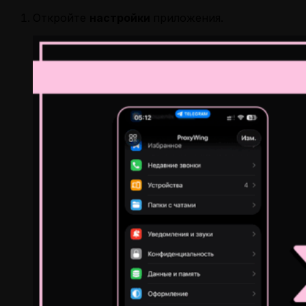
Откройте
настройки
приложения.