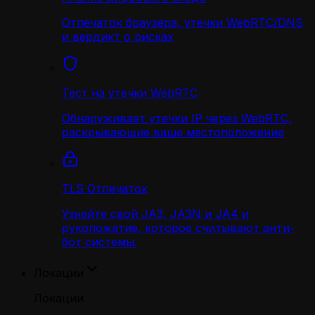
Отпечаток браузера, утечки WebRTC/DNS
и вердикт о рисках
Тест на утечки WebRTC
Обнаруживает утечки IP через WebRTC,
раскрывающие ваше местоположение
TLS Отпечаток
Узнайте свой JA3, JA3N и JA4 и
рукопожатие, которое считывают анти-
бот системы.
Локации
Локации