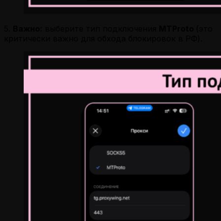
5.
Важно:
выберите тип подключения
MTProto
(это
критически важно для обхода блокировок в РФ).