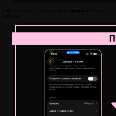
3. Прокрутите вниз до пункта
«Прокси»
(Proxy
Settings).