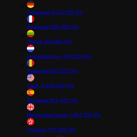
Германия
2,347,129
IPs
Франция
938,458
IPs
Литва
580,283
IPs
Нидерланды
1,574,293
IPs
Румыния
657,872
IPs
США
3,420,000
IPs
Испания
823,485
IPs
Великобритания
1,364,739
IPs
Гонконг
175,000
IPs