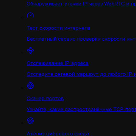
Обнаруживает утечки IP через WebRTC и п
Тест скорости интернета
Бесплатный сервис проверки скорости инт
Отслеживание IP-адреса
Отследите сетевой маршрут до любого IP и
Сканер портов
Узнайте, какие распространённые TCP-порт
Анализ цифрового следа