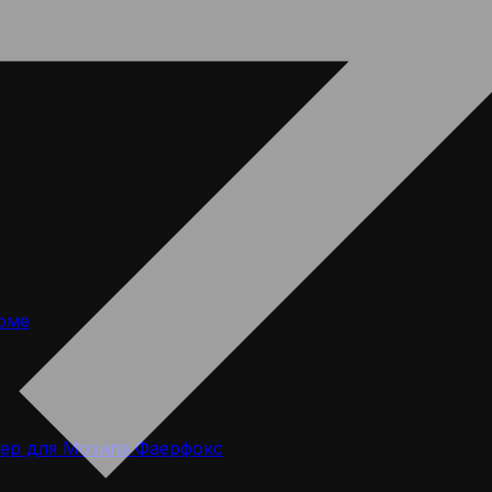
оме
ер для Мозила Фаерфокс