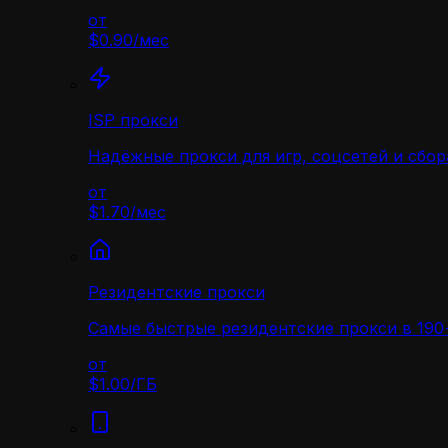
от
$0.90
/
мес
ISP прокси
Надёжные прокси для игр, соцсетей и сбор
от
$1.70
/
мес
Резидентские прокси
Самые быстрые резидентские прокси в 190+
от
$1.00
/
ГБ