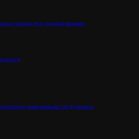
писок прокси под нужный формат
скорости
подробную информацию об IP-адресе