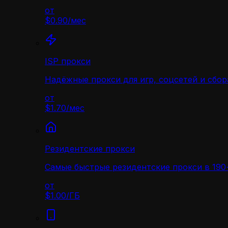
от
$0.90
/
мес
ISP прокси
Надёжные прокси для игр, соцсетей и сбор
от
$1.70
/
мес
Резидентские прокси
Самые быстрые резидентские прокси в 190+
от
$1.00
/
ГБ