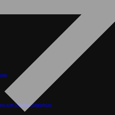
оме
ер для Мозила Фаерфокс