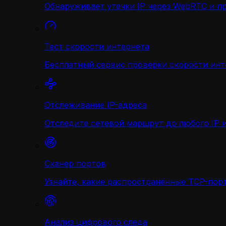
Обнаруживает утечки IP через WebRTC и п
Тест скорости интернета
Бесплатный сервис проверки скорости инт
Отслеживание IP-адреса
Отследите сетевой маршрут до любого IP и
Сканер портов
Узнайте, какие распространённые TCP-порт
Анализ цифрового следа