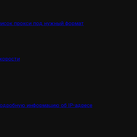
писок прокси под нужный формат
скорости
подробную информацию об IP-адресе