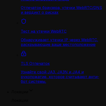
Отпечаток браузера, утечки WebRTC/DNS
и вердикт о рисках
Тест на утечки WebRTC
Обнаруживает утечки IP через WebRTC,
раскрывающие ваше местоположение
TLS Отпечаток
Узнайте свой JA3, JA3N и JA4 и
рукопожатие, которое считывают анти-
бот системы.
Локации
Локации