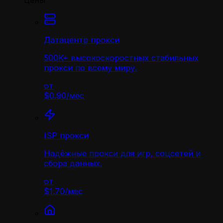
Цены
Датацентр прокси
500K+ высокоскоростных стабильных
прокси по всему миру.
от
$0.90
/
мес
ISP прокси
Надёжные прокси для игр, соцсетей и
сбора данных.
от
$1.70
/
мес