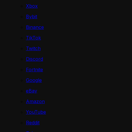
Xbox
Bybit
Binance
TikTok
Twitch
Discord
Fortnite
Google
eBay
Amazon
YouTube
Reddit