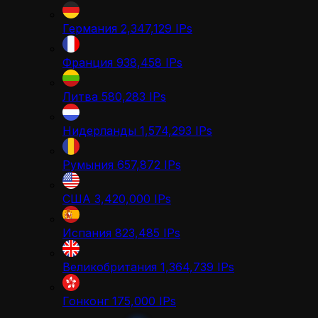
Германия
2,347,129
IPs
Франция
938,458
IPs
Литва
580,283
IPs
Нидерланды
1,574,293
IPs
Румыния
657,872
IPs
США
3,420,000
IPs
Испания
823,485
IPs
Великобритания
1,364,739
IPs
Гонконг
175,000
IPs