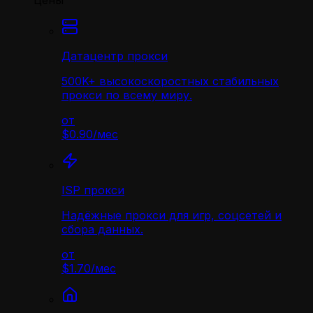
Цены
Датацентр прокси
500K+ высокоскоростных стабильных
прокси по всему миру.
от
$0.90
/
мес
ISP прокси
Надёжные прокси для игр, соцсетей и
сбора данных.
от
$1.70
/
мес