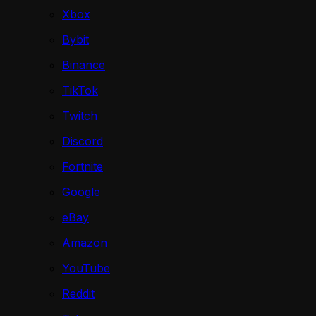
Xbox
Bybit
Binance
TikTok
Twitch
Discord
Fortnite
Google
eBay
Amazon
YouTube
Reddit