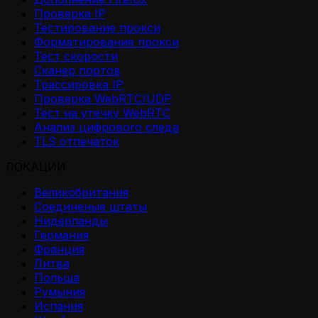
Проверка IP
Тестирование прокси
Форматирование прокси
Тест скорости
Сканер портов
Трассировка IP
Проверка WebRTC/UDP
Тест на утечку WebRTC
Анализ цифрового следа
TLS отпечаток
ЛОКАЦИИ
Великобритания
Соединеные штаты
Нидерланды
Германия
Франция
Литва
Польша
Румыния
Испания