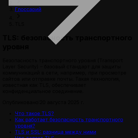
Глоссарий
TLS
TLS: безопасность транспортного
уровня
Безопасность транспортного уровня (Transport
Layer Security) – базовый стандарт для защиты
коммуникаций в сети, например, при просмотре
сайтов или отправке почты. Такая технология,
известная как TLS, обеспечивает
конфиденциальное соединение.
Опубликовано:
20 августа 2025 г.
Что такое TLS?
Как работает безопасность транспортного
уровня?
TLS и SSL: разница между ними
Что делает TLS