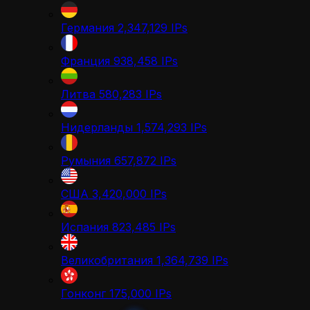
Германия
2,347,129
IPs
Франция
938,458
IPs
Литва
580,283
IPs
Нидерланды
1,574,293
IPs
Румыния
657,872
IPs
США
3,420,000
IPs
Испания
823,485
IPs
Великобритания
1,364,739
IPs
Гонконг
175,000
IPs