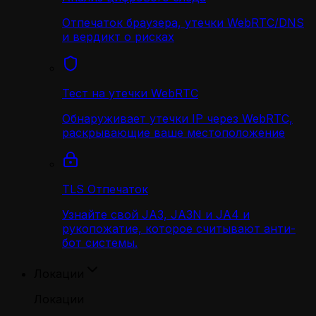
Отпечаток браузера, утечки WebRTC/DNS
и вердикт о рисках
Тест на утечки WebRTC
Обнаруживает утечки IP через WebRTC,
раскрывающие ваше местоположение
TLS Отпечаток
Узнайте свой JA3, JA3N и JA4 и
рукопожатие, которое считывают анти-
бот системы.
Локации
Локации