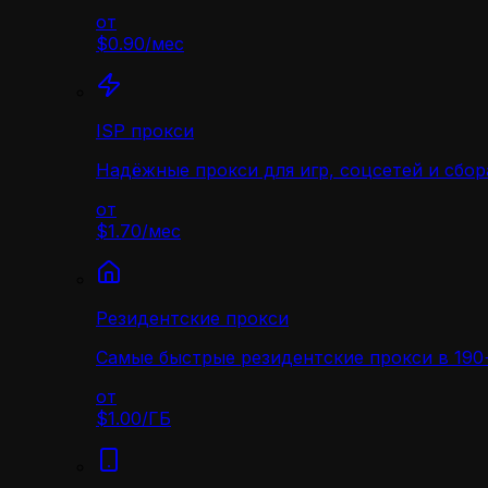
от
$0.90
/
мес
ISP прокси
Надёжные прокси для игр, соцсетей и сбор
от
$1.70
/
мес
Резидентские прокси
Самые быстрые резидентские прокси в 190+
от
$1.00
/
ГБ