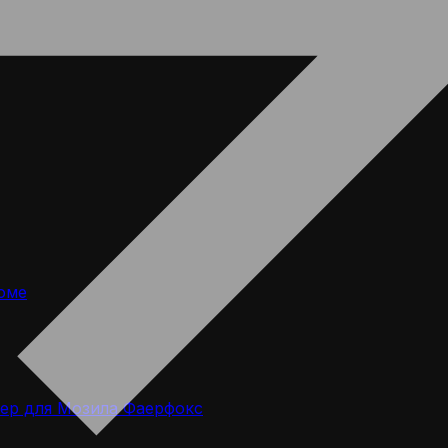
оме
ер для Мозила Фаерфокс