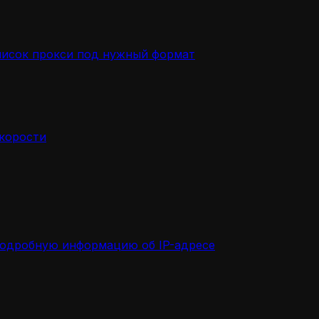
писок прокси под нужный формат
скорости
подробную информацию об IP-адресе