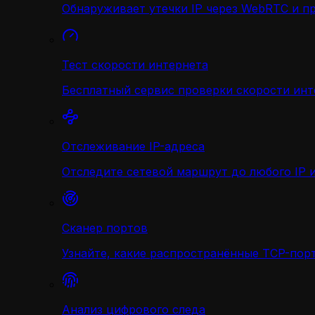
Обнаруживает утечки IP через WebRTC и п
Тест скорости интернета
Бесплатный сервис проверки скорости инт
Отслеживание IP-адреса
Отследите сетевой маршрут до любого IP и
Сканер портов
Узнайте, какие распространённые TCP-порт
Анализ цифрового следа