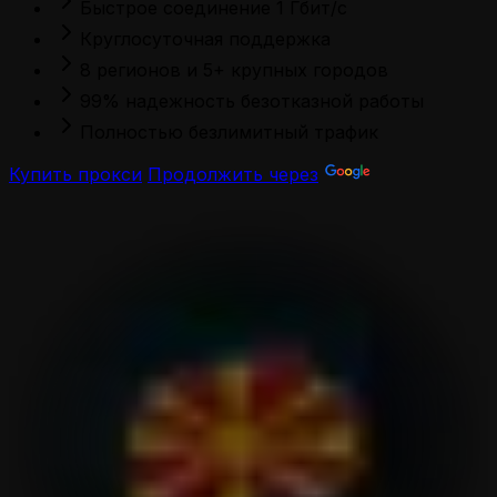
Быстрое соединение 1 Гбит/с
Круглосуточная поддержка
8 регионов и 5+ крупных городов
99% надежность безотказной работы
Полностью безлимитный трафик
Купить прокси
Продолжить через