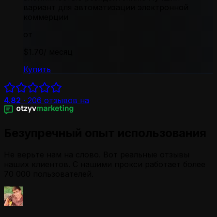
вариант для автоматизации электронной
коммерции
от
$1.70
/ месяц
Купить
4.82
·
206
отзывов на
Безупречный опыт использования
Не верьте нам на слово. Вот реальные отзывы
наших клиентов. С нашими прокси работает более
70 000 пользователей.