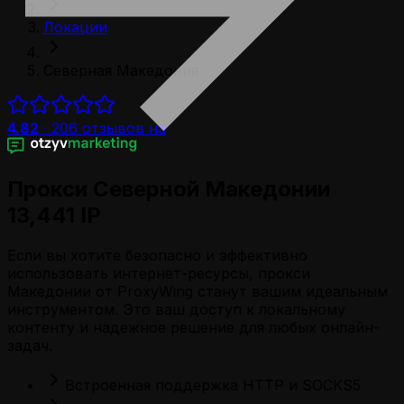
Локации
Северная Македония
4.82
·
206
отзывов на
Прокси Северной Македонии
13,441 IP
Если вы хотите безопасно и эффективно
использовать интернет-ресурсы, прокси
Македонии от ProxyWing станут вашим идеальным
инструментом. Это ваш доступ к локальному
контенту и надежное решение для любых онлайн-
задач.
Встроенная поддержка HTTP и SOCKS5