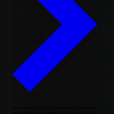
Сочетают скорость датацентр-прокси с
анонимностью резидентскихю Лучший