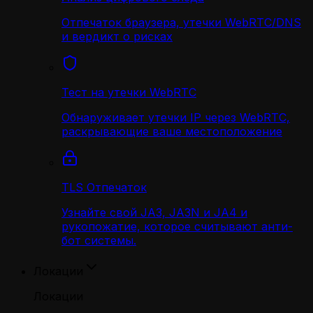
Отпечаток браузера, утечки WebRTC/DNS
и вердикт о рисках
Тест на утечки WebRTC
Обнаруживает утечки IP через WebRTC,
раскрывающие ваше местоположение
TLS Отпечаток
Узнайте свой JA3, JA3N и JA4 и
рукопожатие, которое считывают анти-
бот системы.
Локации
Локации