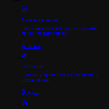
Цены
Датацентр прокси
500K+ высокоскоростных стабильных
прокси по всему миру.
от
$0.90
/
мес
ISP прокси
Надёжные прокси для игр, соцсетей и
сбора данных.
от
$1.70
/
мес