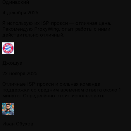
Одинвский
4 декабря 2025
Я использую их ISP-прокси — отличная цена.
Рекомендую ProxyWing, опыт работы с ними
действительно отличный.
Джошуа
22 ноября 2025
Отличные ISP-прокси и сильная команда
поддержки со средним временем ответа около 1
минуты. Определённо стоит использовать.
Иван Обухов