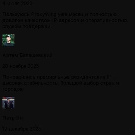
4 июля 2026
Пользуюсь ProxyWing уже месяц и полностью
доволен качеством IP-адресов и оперативностью
службы поддержки.
Артем Балашевский
28 ноября 2025
Понравились премиальные резидентские IP —
высокая стабильность, большой выбор стран и
городов
Петр Ян
12 декабря 2025