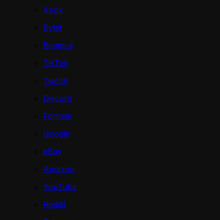
Xbox
Bybit
Binance
TikTok
Twitch
Discord
Fortnite
Google
eBay
Amazon
YouTube
Reddit