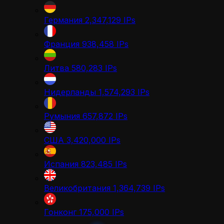
Германия
2,347,129
IPs
Франция
938,458
IPs
Литва
580,283
IPs
Нидерланды
1,574,293
IPs
Румыния
657,872
IPs
США
3,420,000
IPs
Испания
823,485
IPs
Великобритания
1,364,739
IPs
Гонконг
175,000
IPs