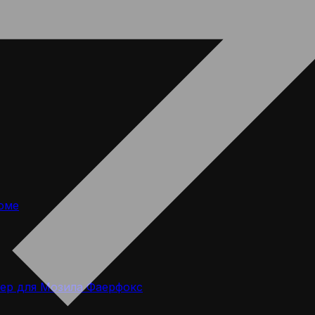
оме
ер для Мозила Фаерфокс