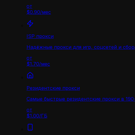
от
$0.90
/
мес
ISP прокси
Надёжные прокси для игр, соцсетей и сбор
от
$1.70
/
мес
Резидентские прокси
Самые быстрые резидентские прокси в 190+
от
$1.00
/
ГБ