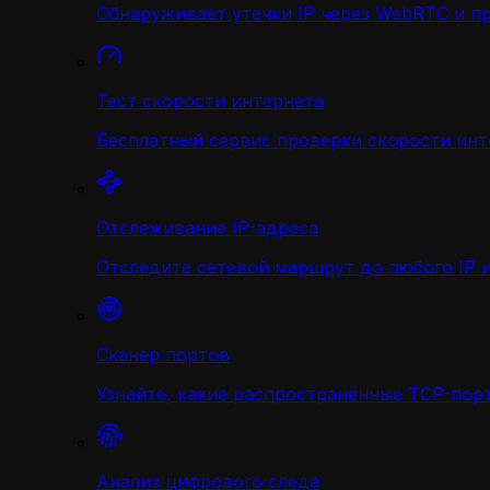
Обнаруживает утечки IP через WebRTC и п
Тест скорости интернета
Бесплатный сервис проверки скорости инт
Отслеживание IP-адреса
Отследите сетевой маршрут до любого IP и
Сканер портов
Узнайте, какие распространённые TCP-порт
Анализ цифрового следа