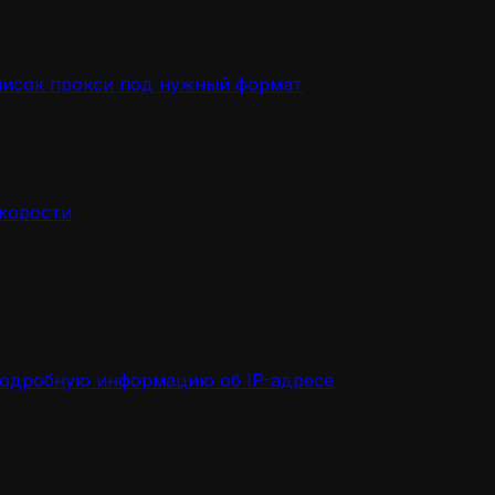
писок прокси под нужный формат
скорости
подробную информацию об IP-адресе