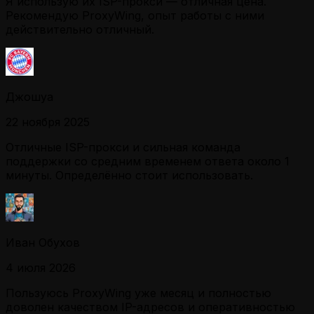
Я использую их ISP-прокси — отличная цена.
Рекомендую ProxyWing, опыт работы с ними
действительно отличный.
Джошуа
22 ноября 2025
Отличные ISP-прокси и сильная команда
поддержки со средним временем ответа около 1
минуты. Определённо стоит использовать.
Иван Обухов
4 июля 2026
Пользуюсь ProxyWing уже месяц и полностью
доволен качеством IP-адресов и оперативностью