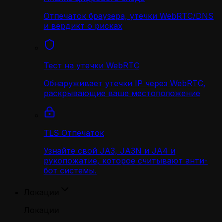
Отпечаток браузера, утечки WebRTC/DNS
и вердикт о рисках
Тест на утечки WebRTC
Обнаруживает утечки IP через WebRTC,
раскрывающие ваше местоположение
TLS Отпечаток
Узнайте свой JA3, JA3N и JA4 и
рукопожатие, которое считывают анти-
бот системы.
Локации
Локации