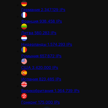
Германия
2,347,129
IPs
Франция
938,458
IPs
Литва
580,283
IPs
Нидерланды
1,574,293
IPs
Румыния
657,872
IPs
США
3,420,000
IPs
Испания
823,485
IPs
Великобритания
1,364,739
IPs
Гонконг
175,000
IPs