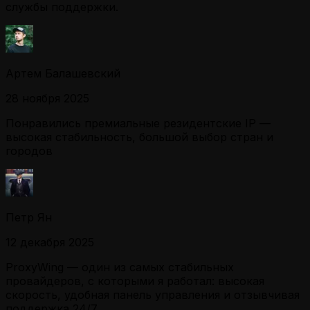
службы поддержки.
Артем Балашевский
28 ноября 2025
Понравились премиальные резидентские IP —
высокая стабильность, большой выбор стран и
городов
Петр Ян
12 декабря 2025
ProxyWing — один из самых стабильных
провайдеров, с которыми я работал: высокая
скорость, удобная панель управления и отзывчивая
поддержка 24/7.