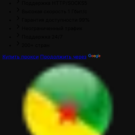
Поддержка HTTP/SOCKS5
Высокая скорость 1 Гбит/с
Гарантия доступности 99%
Неограниченный трафик
Поддержка 24/7
200+ стран
Купить прокси
Продолжить через