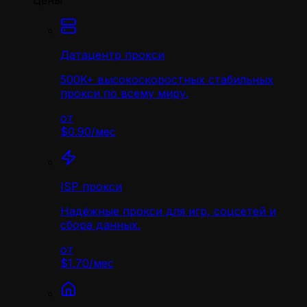
Цены
Датацентр прокси
500K+ высокоскоростных стабильных
прокси по всему миру.
от
$0.90
/
мес
ISP прокси
Надёжные прокси для игр, соцсетей и
сбора данных.
от
$1.70
/
мес