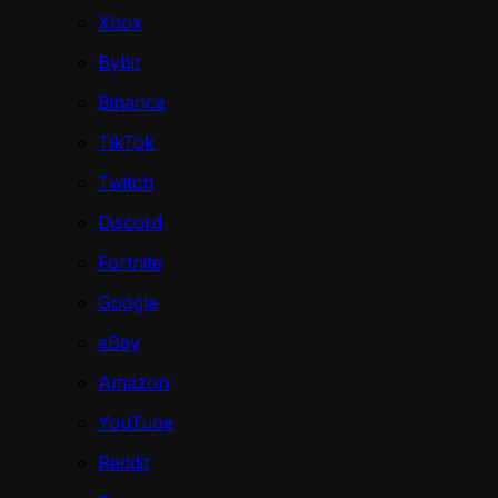
Xbox
Bybit
Binance
TikTok
Twitch
Discord
Fortnite
Google
eBay
Amazon
YouTube
Reddit