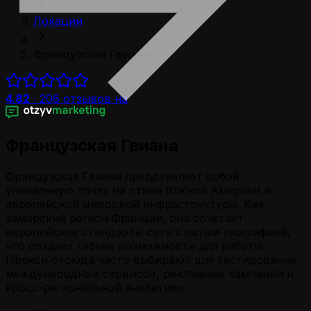
Локации
Французская Гвиана
4.82
·
206
отзывов на
Французская Гвиана
Французская Гвиана представляет собой
уникальную точку на стыке Южной Америки и
европейской цифровой инфраструктуры. Как
заморский регион Франции, она сочетает
европейские стандарты сети с латам-географией,
что создает гибкие возможности для работы.
Прокси отсюда часто выбирают для тестирования
международных сервисов, рекламных кампаний и
кросс-региональной аналитики.