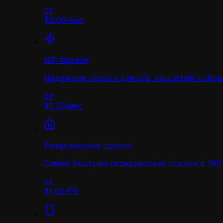
от
$0.90
/
мес
ISP прокси
Надёжные прокси для игр, соцсетей и сбор
от
$1.70
/
мес
Резидентские прокси
Самые быстрые резидентские прокси в 190+
от
$1.00
/
ГБ