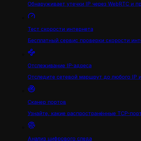
Обнаруживает утечки IP через WebRTC и п
Тест скорости интернета
Бесплатный сервис проверки скорости инт
Отслеживание IP-адреса
Отследите сетевой маршрут до любого IP и
Сканер портов
Узнайте, какие распространённые TCP-порт
Анализ цифрового следа