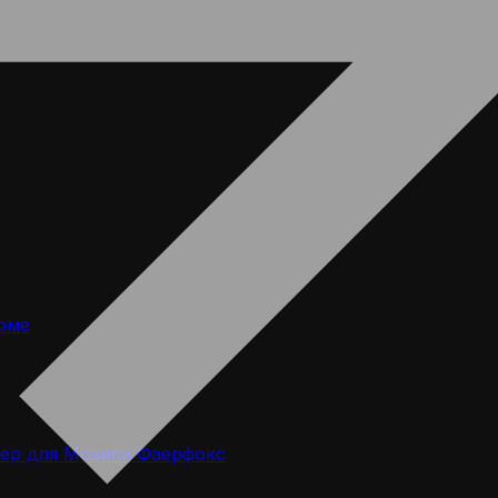
оме
ер для Мозила Фаерфокс