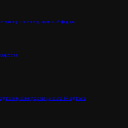
писок прокси под нужный формат
скорости
подробную информацию об IP-адресе