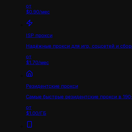
от
$0.90
/
мес
ISP прокси
Надёжные прокси для игр, соцсетей и сбор
от
$1.70
/
мес
Резидентские прокси
Самые быстрые резидентские прокси в 190+
от
$1.00
/
ГБ