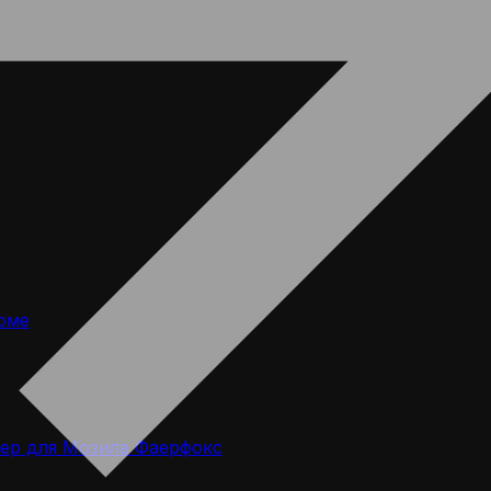
оме
ер для Мозила Фаерфокс