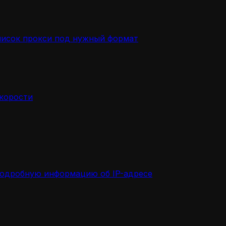
писок прокси под нужный формат
скорости
подробную информацию об IP-адресе