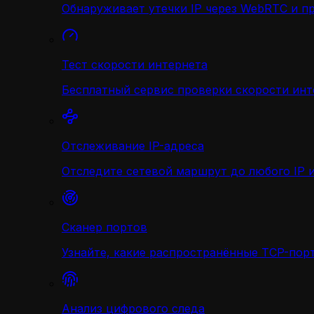
Обнаруживает утечки IP через WebRTC и п
Тест скорости интернета
Бесплатный сервис проверки скорости инт
Отслеживание IP-адреса
Отследите сетевой маршрут до любого IP и
Сканер портов
Узнайте, какие распространённые TCP-порт
Анализ цифрового следа