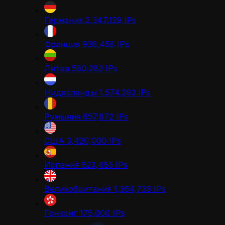
Германия
2,347,129
IPs
Франция
938,458
IPs
Литва
580,283
IPs
Нидерланды
1,574,293
IPs
Румыния
657,872
IPs
США
3,420,000
IPs
Испания
823,485
IPs
Великобритания
1,364,739
IPs
Гонконг
175,000
IPs