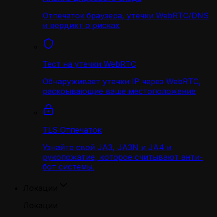
Отпечаток браузера, утечки WebRTC/DNS
и вердикт о рисках
Тест на утечки WebRTC
Обнаруживает утечки IP через WebRTC,
раскрывающие ваше местоположение
TLS Отпечаток
Узнайте свой JA3, JA3N и JA4 и
рукопожатие, которое считывают анти-
бот системы.
Локации
Локации