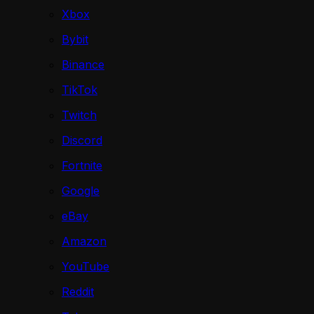
Xbox
Bybit
Binance
TikTok
Twitch
Discord
Fortnite
Google
eBay
Amazon
YouTube
Reddit