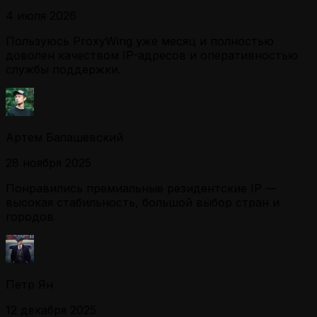
4 июля 2026
Пользуюсь ProxyWing уже месяц и полностью
доволен качеством IP-адресов и оперативностью
службы поддержки.
Артем Балашевский
28 ноября 2025
Понравились премиальные резидентские IP —
высокая стабильность, большой выбор стран и
городов
Петр Ян
12 декабря 2025