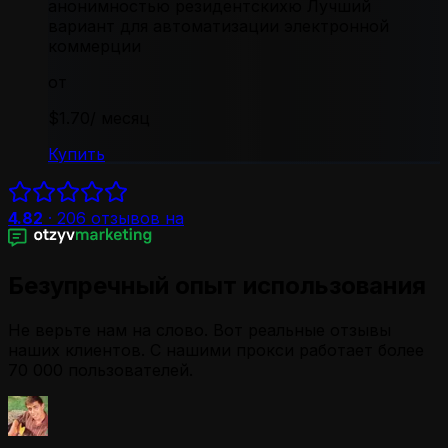
анонимностью резидентскихю Лучший
вариант для автоматизации электронной
коммерции
от
$1.70
/ месяц
Купить
4.82
·
206
отзывов на
Безупречный опыт использования
Не верьте нам на слово. Вот реальные отзывы
наших клиентов. С нашими прокси работает более
70 000 пользователей.