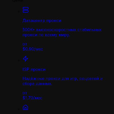
Цены
Датацентр прокси
500K+ высокоскоростных стабильных
прокси по всему миру.
от
$0.90
/
мес
ISP прокси
Надёжные прокси для игр, соцсетей и
сбора данных.
от
$1.70
/
мес