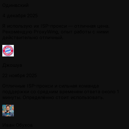
Одинвский
4 декабря 2025
Я использую их ISP-прокси — отличная цена.
Рекомендую ProxyWing, опыт работы с ними
действительно отличный.
Джошуа
22 ноября 2025
Отличные ISP-прокси и сильная команда
поддержки со средним временем ответа около 1
минуты. Определённо стоит использовать.
Иван Обухов