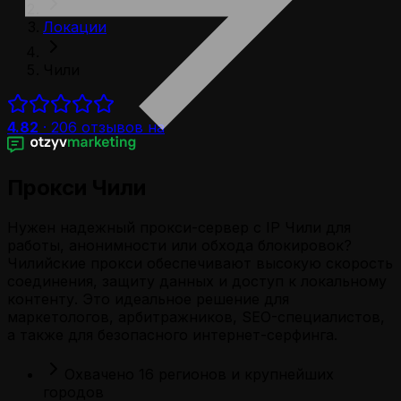
Локации
Чили
4.82
·
206
отзывов на
Прокси Чили
Нужен надежный прокси-сервер с IP Чили для
работы, анонимности или обхода блокировок?
Чилийские прокси обеспечивают высокую скорость
соединения, защиту данных и доступ к локальному
контенту. Это идеальное решение для
маркетологов, арбитражников, SEO-специалистов,
а также для безопасного интернет-серфинга.
Охвачено 16 регионов и крупнейших
городов