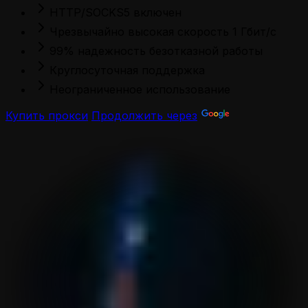
HTTP/SOCKS5 включен
Чрезвычайно высокая скорость 1 Гбит/с
99% надежность безотказной работы
Круглосуточная поддержка
Неограниченное использование
Купить прокси
Продолжить через