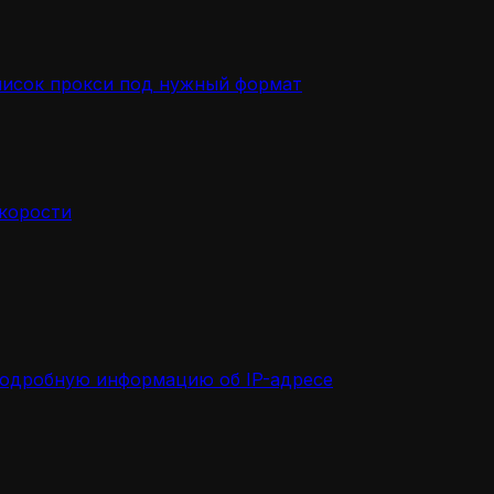
писок прокси под нужный формат
скорости
подробную информацию об IP-адресе