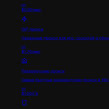
от
$0.90
/
мес
ISP прокси
Надёжные прокси для игр, соцсетей и сбор
от
$1.70
/
мес
Резидентские прокси
Самые быстрые резидентские прокси в 190+
от
$1.00
/
ГБ