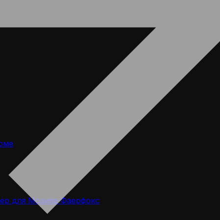
оме
ер для Мозила Фаерфокс