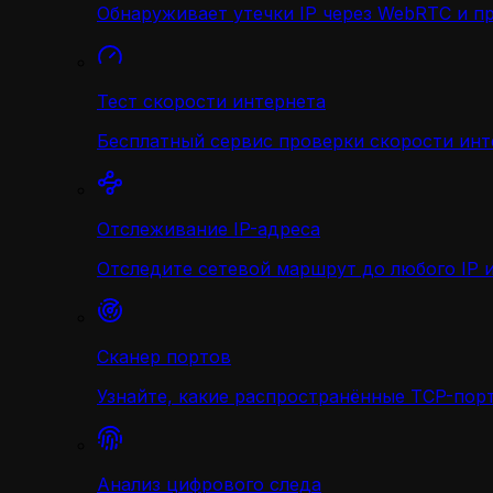
Обнаруживает утечки IP через WebRTC и п
Тест скорости интернета
Бесплатный сервис проверки скорости инт
Отслеживание IP-адреса
Отследите сетевой маршрут до любого IP и
Сканер портов
Узнайте, какие распространённые TCP-порт
Анализ цифрового следа