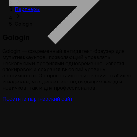
Партнеры
Gologin
Gologin
Gologin — современный антидетект-браузер для
мультиаккаунтов, позволяющий управлять
несколькими профилями одновременно, избегая
блокировок и сохраняя высокий уровень
анонимности. Он прост в использовании, стабилен
и надёжен, что делает его подходящим как для
новичков, так и для профессионалов.
Посетите партнерский сайт