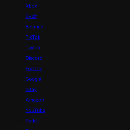
Xbox
Bybit
Binance
TikTok
Twitch
Discord
Fortnite
Google
eBay
Amazon
YouTube
Reddit