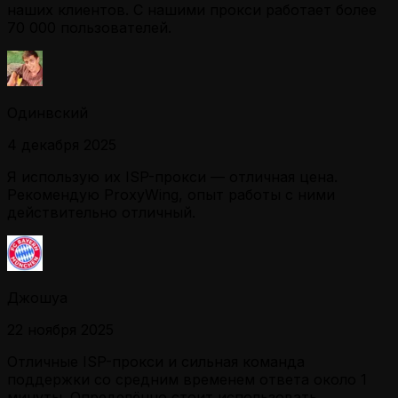
наших клиентов. С нашими прокси работает более
70 000 пользователей.
Одинвский
4 декабря 2025
Я использую их ISP-прокси — отличная цена.
Рекомендую ProxyWing, опыт работы с ними
действительно отличный.
Джошуа
22 ноября 2025
Отличные ISP-прокси и сильная команда
поддержки со средним временем ответа около 1
минуты. Определённо стоит использовать.