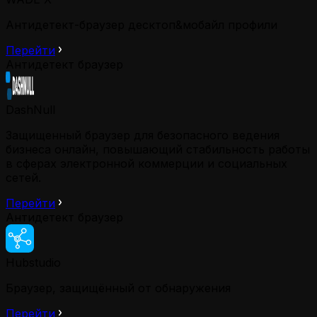
Антидетект-браузер десктоп&мобайл профили
Перейти
Антидетект браузер
DashNull
Защищенный браузер для безопасного ведения
бизнеса онлайн, повышающий стабильность работы
в сферах электронной коммерции и социальных
сетей.
Перейти
Антидетект браузер
Hubstudio
Браузер, защищённый от обнаружения
Перейти