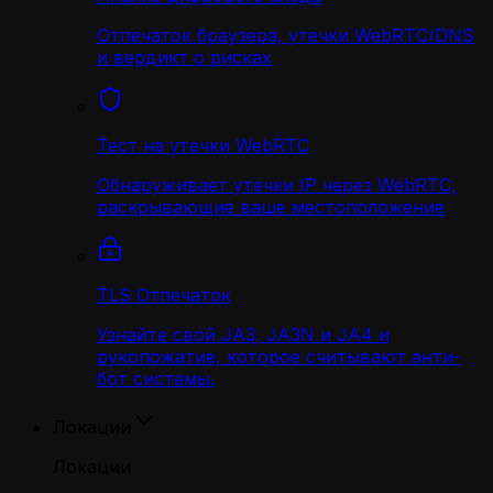
Отпечаток браузера, утечки WebRTC/DNS
и вердикт о рисках
Тест на утечки WebRTC
Обнаруживает утечки IP через WebRTC,
раскрывающие ваше местоположение
TLS Отпечаток
Узнайте свой JA3, JA3N и JA4 и
рукопожатие, которое считывают анти-
бот системы.
Локации
Локации