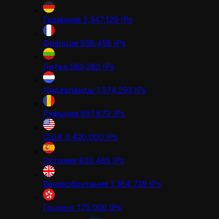
Германия
2,347,129
IPs
Франция
938,458
IPs
Литва
580,283
IPs
Нидерланды
1,574,293
IPs
Румыния
657,872
IPs
США
3,420,000
IPs
Испания
823,485
IPs
Великобритания
1,364,739
IPs
Гонконг
175,000
IPs