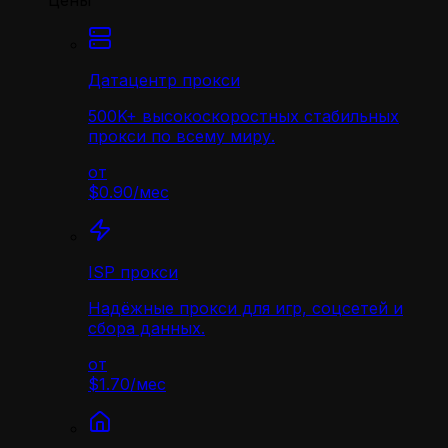
Цены
Датацентр прокси
500K+ высокоскоростных стабильных
прокси по всему миру.
от
$0.90
/
мес
ISP прокси
Надёжные прокси для игр, соцсетей и
сбора данных.
от
$1.70
/
мес