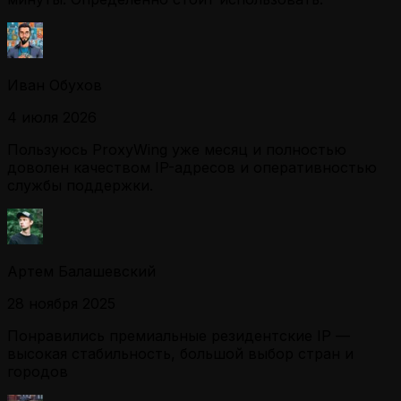
Иван Обухов
4 июля 2026
Пользуюсь ProxyWing уже месяц и полностью
доволен качеством IP-адресов и оперативностью
службы поддержки.
Артем Балашевский
28 ноября 2025
Понравились премиальные резидентские IP —
высокая стабильность, большой выбор стран и
городов