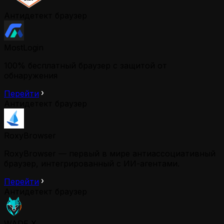
Антидетект браузер
MostLogin
100% бесплатный браузер с защитой от
обнаружения
Перейти
Антидетект браузер
RoxyBrowser
RoxyBrowser — первый в мире антиассоциативный
браузер, интегрированный с ИИ-агентами.
Перейти
Антидетект браузер
WADE X