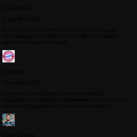
Одинвский
4 декабря 2025
Я использую их ISP-прокси — отличная цена.
Рекомендую ProxyWing, опыт работы с ними
действительно отличный.
Джошуа
22 ноября 2025
Отличные ISP-прокси и сильная команда
поддержки со средним временем ответа около 1
минуты. Определённо стоит использовать.
Иван Обухов