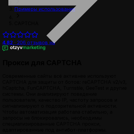
Примеры использования
CAPTCHA
4.82
·
206
отзывов на
Прокси для CAPTCHA
Современные сайты всё активнее используют
CAPTCHA для защиты от ботов: reCAPTCHA v2/v3,
hCaptcha, FunCAPTCHA, Turnstile, GeeTest и другие
системы. Они анализируют поведение
пользователя, качество IP, частоту запросов и
сигнализируют о подозрительной активности.
Чтобы автоматизация работала стабильно, а
запросы не блокировались, необходимы
специализированные CAPTCHA прокси,
адаптированные под антибот-платформы.