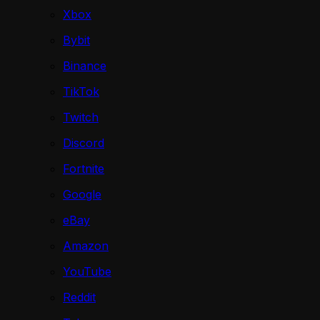
Xbox
Bybit
Binance
TikTok
Twitch
Discord
Fortnite
Google
eBay
Amazon
YouTube
Reddit