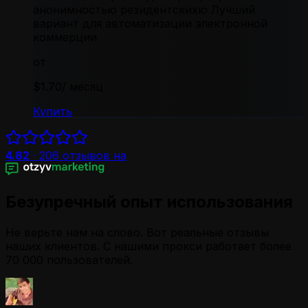
анонимностью резидентскихю Лучший
вариант для автоматизации электронной
коммерции
от
$1.70
/ месяц
Купить
4.82
·
206
отзывов на
Безупречный опыт использования
Не верьте нам на слово. Вот реальные отзывы
наших клиентов. С нашими прокси работает более
70 000 пользователей.