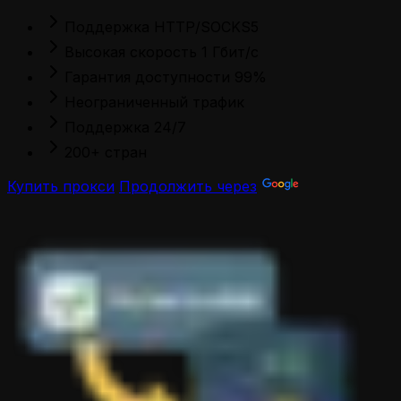
Поддержка HTTP/SOCKS5
Высокая скорость 1 Гбит/с
Гарантия доступности 99%
Неограниченный трафик
Поддержка 24/7
200+ стран
Купить прокси
Продолжить через