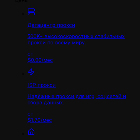
Цены
Датацентр прокси
500K+ высокоскоростных стабильных
прокси по всему миру.
от
$0.90
/
мес
ISP прокси
Надёжные прокси для игр, соцсетей и
сбора данных.
от
$1.70
/
мес