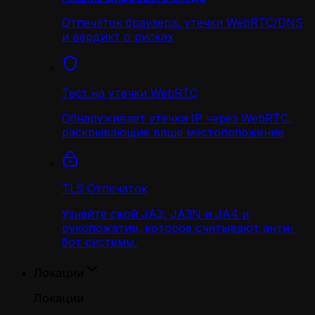
Отпечаток браузера, утечки WebRTC/DNS
и вердикт о рисках
Тест на утечки WebRTC
Обнаруживает утечки IP через WebRTC,
раскрывающие ваше местоположение
TLS Отпечаток
Узнайте свой JA3, JA3N и JA4 и
рукопожатие, которое считывают анти-
бот системы.
Локации
Локации