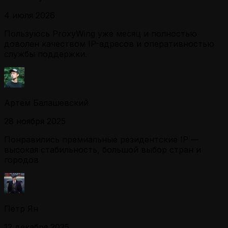
4 июля 2026
Пользуюсь ProxyWing уже месяц и полностью
доволен качеством IP-адресов и оперативностью
службы поддержки.
Артем Балашевский
28 ноября 2025
Понравились премиальные резидентские IP —
высокая стабильность, большой выбор стран и
городов
Петр Ян
12 декабря 2025