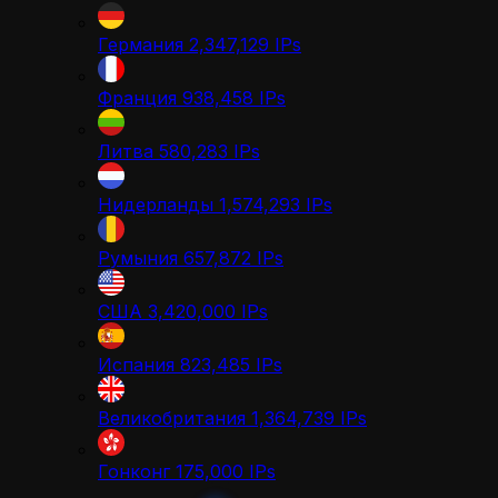
Германия
2,347,129
IPs
Франция
938,458
IPs
Литва
580,283
IPs
Нидерланды
1,574,293
IPs
Румыния
657,872
IPs
США
3,420,000
IPs
Испания
823,485
IPs
Великобритания
1,364,739
IPs
Гонконг
175,000
IPs