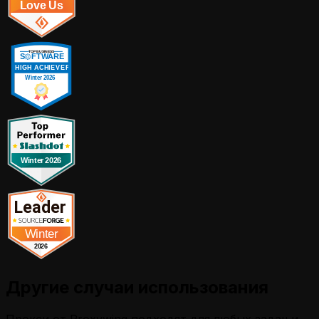
Другие случаи использования
Прокси от Proxywing подходят для любых задач и